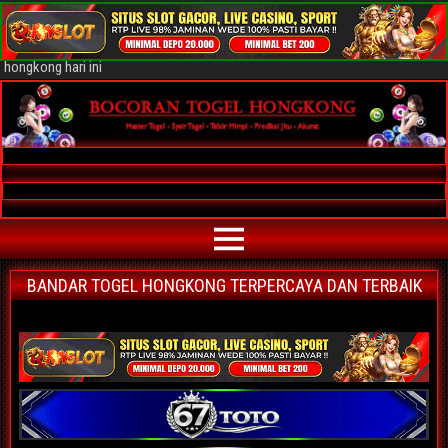
Bocoran Togel Hongkong AKURAT
Bocoran angka jitu togel hongkong paling akurat | prediksi situs agen
bandar togel hongkong terpercaya | nomor main hongkong | data keluaran
hongkong hari ini
BANDAR TOGEL HONGKONG TERPERCAYA DAN TERBAIK