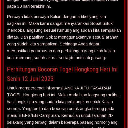
pada 30 hari terakhir ini.
Percaya tidak percaya Kalian dengan artikel yang kita
bagikan ini. Maka kami sangat menyarankan Sobat untuk
mencoba langsung sesuai rumus yang sudah kita sampaikan
diatas. Dan pastikan Sobat menggunakannya sesuai arahan
yang sudah kita sampaikan. Sehingga Anda dapat
memastikan perumusan dan perhitungan yang telah kalian
buat memang sudah akurat serta jitu untuk di pasang.
Perhitungan Bocoran Togel Hongkong Hari Ini
Senin 12 Juni 2023
Untuk mempercepat informasi ANGKA JITU PASARAN
TOGEL Hongkong hari ini. Maka Anda bisa langsung melihat
hasil angka jitu yang sudah kita perhitungkan untuk Kalian
semua. Yang terdiri dari bocoran untuk angka tarung pada
menu BBFS/BB Campuran. Kemudian untuk taruhan 2D
belakang yang terbagi dalam beberapa pasang nomor yang