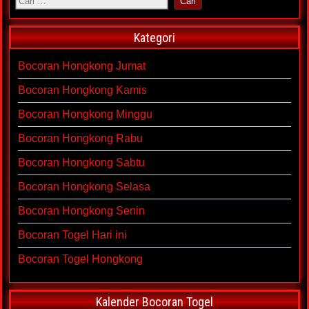
Kategori
Bocoran Hongkong Jumat
Bocoran Hongkong Kamis
Bocoran Hongkong Minggu
Bocoran Hongkong Rabu
Bocoran Hongkong Sabtu
Bocoran Hongkong Selasa
Bocoran Hongkong Senin
Bocoran Togel Hari ini
Bocoran Togel Hongkong
Kalender Bocoran Togel