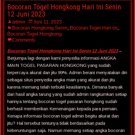
Bocoran Togel Hongkong Hari Ini Senin
12 Juni 2023
admin
Juni 11, 2023
Bocoran Hongkong Senin
,
Bocoran Togel Hari ini
,
Bocoran Togel Hongkong
Comments
Bocoran Togel Hongkong Hari Ini Senin 12 Juni 2023
–
Berjumpa lagi dengan kami penyedia informasi ANGKA
MAIN TOGEL PASARAN HONGKONG yang sudah
terpercaya akurat dan jitu 99%. Admin berani menyatakan diri
sebagai situs penyedia angka main yang akurat dan jitu
karena memang telah terbukti keasliannya. Dimana banyak
dari hasil angka tarung yang sudah admin rangkumkan setiap
harinya tentang bocoran togel pasaran hongkong sudah
berhasil memberikan Kemenangan kepada para pemain.
Kenapa informasi bocoran togel admin begitu akurat dan
jitu? Hal tersebut tentunya tidak berdasarkan pada
keberuntungan saja. Namun memang setiap angka bocoran