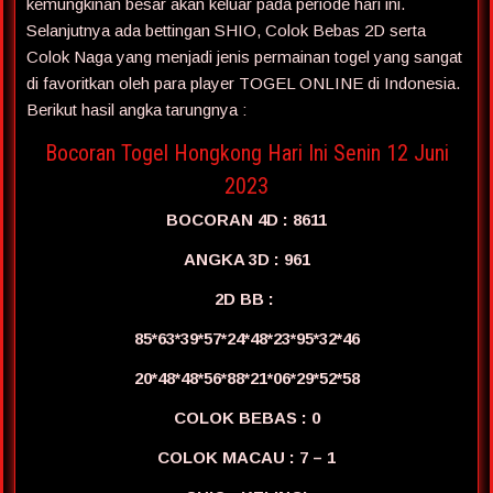
kemungkinan besar akan keluar pada periode hari ini.
Selanjutnya ada bettingan SHIO, Colok Bebas 2D serta
Colok Naga yang menjadi jenis permainan togel yang sangat
di favoritkan oleh para player TOGEL ONLINE di Indonesia.
Berikut hasil angka tarungnya :
Bocoran Togel Hongkong Hari Ini Senin 12 Juni
2023
BOCORAN 4D : 8611
ANGKA 3D : 961
2D BB :
85*63*39*57*24*48*23*95*32*46
20*48*48*56*88*21*06*29*52*58
COLOK BEBAS : 0
COLOK MACAU : 7 – 1