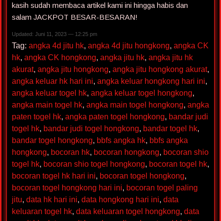
kasih sudah membaca artikel kami ini hingga habis dan
salam JACKPOT BESAR-BESARAN!
Updated: Juni 11, 2023 — 12:25 pm
Tag:
angka 4d jitu hk
,
angka 4d jitu hongkong
,
angka CK
hk
,
angka CK hongkong
,
angka jitu hk
,
angka jitu hk
akurat
,
angka jitu hongkong
,
angka jitu hongkong akurat
,
angka keluar hk hari ini
,
angka keluar hongkong hari ini
,
angka keluar togel hk
,
angka keluar togel hongkong
,
angka main togel hk
,
angka main togel hongkong
,
angka
paten togel hk
,
angka paten togel hongkong
,
bandar judi
togel hk
,
bandar judi togel hongkong
,
bandar togel hk
,
bandar togel hongkong
,
bbfs angka hk
,
bbfs angka
hongkong
,
bocoran hk
,
bocoran hongkong
,
bocoran shio
togel hk
,
bocoran shio togel hongkong
,
bocoran togel hk
,
bocoran togel hk hari ini
,
bocoran togel hongkong
,
bocoran togel hongkong hari ini
,
bocoran togel paling
jitu
,
data hk hari ini
,
data hongkong hari ini
,
data
keluaran togel hk
,
data keluaran togel hongkong
,
data