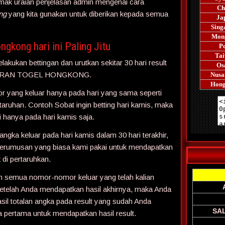
simak uraian penjelasan admin mengenai cara
ng
yang kita gunakan untuk diberikan kepada semua
gkong hari ini Paling Jitu
lakukan bettingan dan urutkan sekitar 30 hari result
 PASARAN TOGEL HONGKONG.
r yang keluar hanya pada hari yang sama seperti
taruhan. Contoh Sobat ingin betting hari kamis, maka
i hanya pada hari kamis saja.
gka keluar pada hari kamis dalam 30 hari terakhir,
erumusan yang biasa kami pakai untuk mendapatkan
 di pertaruhkan.
 semua nomor-nomor keluar yang telah kalian
etelah Anda mendapatkan hasil akhirnya, maka Anda
asil totalan angka pada result yang sudah Anda
SA
 pertama untuk mendapatkan hasil result.