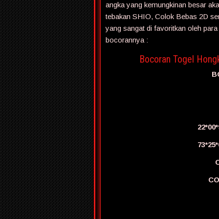
angka yang kemungkinan besar akan 
tebakan SHIO, Colok Bebas 2D ser
yang sangat di favoritkan oleh par
bocorannya :
Bocoran Togel Hongk
B
22*00*
73*25*
CO