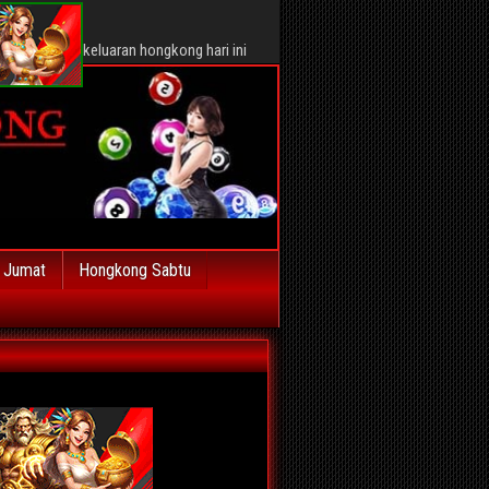
gkong | data keluaran hongkong hari ini
 Jumat
Hongkong Sabtu