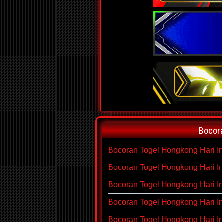
Bocora
Bocoran Togel Hongkong Hari I
Bocoran Togel Hongkong Hari In
Bocoran Togel Hongkong Hari In
Bocoran Togel Hongkong Hari I
Bocoran Togel Hongkong Hari I