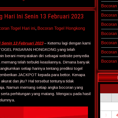
Bocoran
 Hari Ini Senin 13 Februari 2023
Bocoran
Bocoran
oran Togel Hari ini
,
Bocoran Togel Hongkong
Bocoran
Bocoran
 Senin 13 Februari 2023
– Ketemu lagi dengan kami
N TOGEL PASARAN HONGKONG yang telah
Bocoran 
min berani menyatakan diri sebagai website penyedia
Bocoran
a memang telah terbukti keasliannya. Dimana banyak
a rangkumkan setiap harinya tentang prediksi togel
memberikan JACKPOT kepada para bettor. Kenapa
u akurat dan jitu? Hal tersebut tentunya tidak
saja. Namun memang setiap angka bocoran yang
ir serta perhitungan yang matang. Mengacu pada hasil
S
belumnya.
3