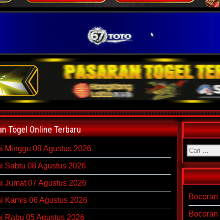
n Togel Online Terbaru
ni Minggu 09 Agustus 2026
i Sabtu 08 Agustus 2026
i Jumat 07 Agustus 2026
Bocoran
ni Kamis 06 Agustus 2026
Bocoran
ni Rabu 05 Agustus 2026