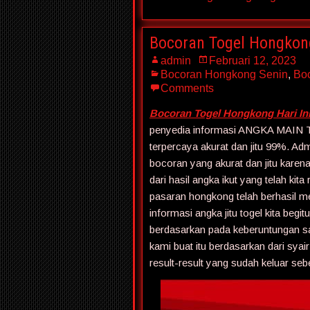
Bocoran Togel Hongkong
admin
Februari 12, 2023
Bocoran Hongkong Senin
,
Boc
Comments
Bocoran Togel Hongkong Hari Ini
penyedia informasi ANGKA MAI
terpercaya akurat dan jitu 99%. Ad
bocoran yang akurat dan jitu karen
dari hasil angka ikut yang telah kit
pasaran hongkong telah berhasil 
informasi angka jitu togel kita begit
berdasarkan pada keberuntungan 
kami buat itu berdasarkan dari sya
result-result yang sudah keluar se