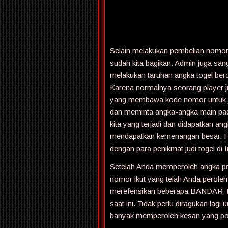
Selain melakukan pembelian nomor 
sudah kita bagikan. Admin juga sa
melakukan taruhan angka togel ber
Karena normalnya seorang player jud
yang membawa kode nomor untuk ja
dan meminta angka-angka main pada l
kita yang terjadi dan didapatkan a
mendapatkan kemenangan besar. Hal
dengan para penikmat judi togel di 
Setelah Anda memperoleh angka pred
nomor ikut yang telah Anda peroleh 
merefensikan beberapa BANDA
saat ini. Tidak perlu diragukan lagi
banyak memperoleh kesan yang posi