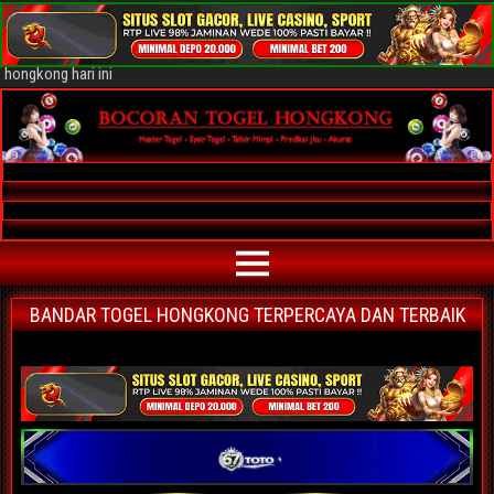
Bocoran Togel Hongkong AKURAT
Bocoran angka jitu togel hongkong paling akurat | prediksi situs agen
bandar togel hongkong terpercaya | nomor main hongkong | data keluaran
hongkong hari ini
BANDAR TOGEL HONGKONG TERPERCAYA DAN TERBAIK