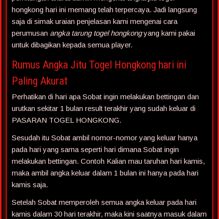
hongkong hari ini memang telah terpercaya. Jadi langsung
saja di simak uraian penjelasan kami mengenai cara
perumusan
angka tarung togel hongkong
yang kami pakai
untuk dibagikan kepada semua player.
Rumus Angka Jitu Togel Hongkong hari ini
Paling Akurat
Perhatikan di hari apa Sobat ingin melakukan bettingan dan
urutkan sekitar 1 bulan result terakhir yang sudah keluar di
PASARAN TOGEL HONGKONG.
Sesudah itu Sobat ambil nomor-nomor yang keluar hanya
pada hari yang sama seperti hari dimana Sobat ingin
melakukan bettingan. Contoh Kalian mau taruhan hari kamis,
maka ambil angka keluar dalam 1 bulan ini hanya pada hari
kamis saja.
Setelah Sobat memperoleh semua angka keluar pada hari
kamis dalam 30 hari terakhir, maka kini saatnya masuk dalam