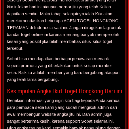
kita infokan hari ini ataupun nomor jitu yang telah Kalian
dapatkan sendiri. Maka tahap selanjutnya ialah Kita akan
merekomendasikan beberapa AGEN TOGEL HONGKONG
TERAMAN di Indonesia saat ini. Jangan diragukan lagi untuk
bandar togel online ini karena memang banyak memperoleh
kesan yang positif jika telah membahas situs-situs togel
tersebut.
Sobat bisa mendapatkan berbagai penawaran menarik
seperti promosi yang diberlakukan untuk setiap member
setia. Baik itu adalah member yang baru bergabung ataupun
yang telah lama bergabung.
Kesimpulan Angka Ikut Togel Hongkong Hari ini
Demikian informasi yang ingin kita bagi kepada Anda semua
para pembaca setia kami yang sudah mengikuti admin dari
awal membangun website angka jitu ini. Dan admin juga
sangat berterima kasih, karena support Sobat selama ini.
Blog angka tarung kami semakin banyak pengunjung dengan