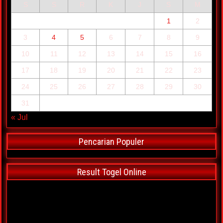
S
S
R
K
J
S
M
1
2
3
4
5
6
7
8
9
10
11
12
13
14
15
16
17
18
19
20
21
22
23
24
25
26
27
28
29
30
31
« Jul
Pencarian Populer
Result Togel Online