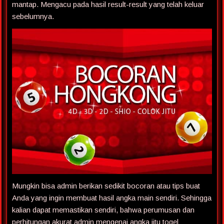
mantap. Mengacu pada hasil result-result yang telah keluar
sebelumnya.
Mungkin bisa admin berikan sedikit bocoran atau tips buat
Anda yang ingin membuat hasil angka main sendiri. Sehingga
kalian dapat memastikan sendiri, bahwa perumusan dan
perhitungan akurat admin mengenai angka jitu togel