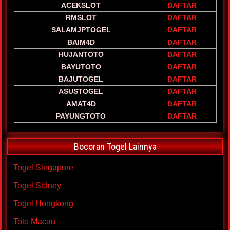
ACEKSLOT
DAFTAR
RMSLOT
DAFTAR
SALAMJPTOGEL
DAFTAR
BAIM4D
DAFTAR
HUJANTOTO
DAFTAR
BAYUTOTO
DAFTAR
BAJUTOGEL
DAFTAR
ASUSTOGEL
DAFTAR
AMAT4D
DAFTAR
PAYUNGTOTO
DAFTAR
Bocoran Togel Lainnya
Togel Singapore
Togel Sidney
Togel Hongkong
Toto Macau