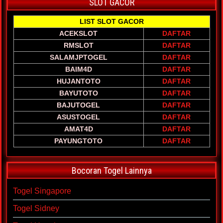
SLOT GACOR
LIST SLOT GACOR
ACEKSLOT
DAFTAR
RMSLOT
DAFTAR
SALAMJPTOGEL
DAFTAR
BAIM4D
DAFTAR
HUJANTOTO
DAFTAR
BAYUTOTO
DAFTAR
BAJUTOGEL
DAFTAR
ASUSTOGEL
DAFTAR
AMAT4D
DAFTAR
PAYUNGTOTO
DAFTAR
Bocoran Togel Lainnya
Togel Singapore
Togel Sidney