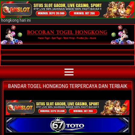
Bocoran Togel Hongkong AKURAT
Bocoran angka jitu togel hongkong paling akurat | prediksi situs agen
bandar togel hongkong terpercaya | nomor main hongkong | data keluaran
hongkong hari ini
BANDAR TOGEL HONGKONG TERPERCAYA DAN TERBAIK