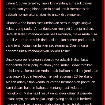
dalam 1 bulan terakhir, maka kini waktunya masuk dalam
perumusan yang biasa admin pakai untuk memperoleh
sebuah nomor akurat atau jitu untuk di bettingkan.
Dimana Anda harus menjumlahkan semua angka-angka
keluar yang sudah Anda dapatkan menjadi 1 penjumlahan.
Setelah Kalian mendapatkan hasil akhirnya, maka Anda bisa
ambil 2 nomor terakhir dari hasil totalan nomor pada result
yang telah Kalian jumlahkan sebelumnya. Dan ini cara
pertama untuk mendapatkan nomor result.
Untuk cara perhitungan selanjutnya adalah Kalian bisa
mengambil hasil penjumlahan yang sudah Sobat totalkan
sebelumnya kemudian Anda bolak-balikan hasil penjumlahan
total angka Sobat tersebut menjadi susunan 2D belakang.
Alasan adanya tips kedua ini karena berdasarkan pantauan
kami dalam hal pembahasan tentang hasil keluaran
Hongkong. Maka hasil result yang akan keluar di periode
selanjutnya, adalah angka-angka yang tidak jauh berbeda
dengan hasil result yang telah keluar dalam totalan result