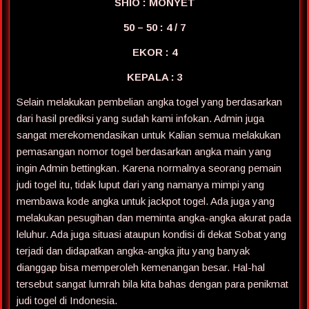
SHIO : MONYET
50 – 50 : 4 / 7
EKOR : 4
KEPALA : 3
Selain melakukan pembelian angka togel yang berdasarkan
dari hasil prediksi yang sudah kami infokan. Admin juga
sangat merekomendasikan untuk Kalian semua melakukan
pemasangan nomor togel berdasarkan angka main yang
ingin Admin bettingkan. Karena normalnya seorang pemain
judi togel itu, tidak luput dari yang namanya mimpi yang
membawa kode angka untuk jackpot togel. Ada juga yang
melakukan pesugihan dan meminta angka-angka akurat pada
leluhur. Ada juga situasi ataupun kondisi di dekat Sobat yang
terjadi dan didapatkan angka-angka jitu yang banyak
dianggap bisa memperoleh kemenangan besar. Hal-hal
tersebut sangat lumrah bila kita bahas dengan para penikmat
judi togel di Indonesia.