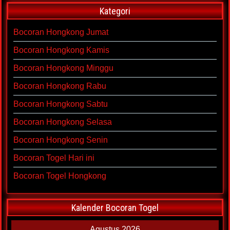
Kategori
Bocoran Hongkong Jumat
Bocoran Hongkong Kamis
Bocoran Hongkong Minggu
Bocoran Hongkong Rabu
Bocoran Hongkong Sabtu
Bocoran Hongkong Selasa
Bocoran Hongkong Senin
Bocoran Togel Hari ini
Bocoran Togel Hongkong
Kalender Bocoran Togel
Agustus 2026