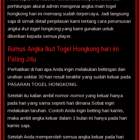
perhitungan akurat admin mengenai angka main togel
hongkong hari ini memang sudah terpercaya. Jadi langsung
saja di simak detail penjelasan kami tentang cara perumusan
angka ikut togel hongkong
yang kami gunakan untuk
diberikan kepada semua player.
Rumus Angka Ikut Togel Hongkong hari ini
Paling Jitu
Perhatikan di hari apa Anda ingin melakukan bettingan dan
urutkan sekitar 30 hari result terakhir yang sudah keluar pada
PASARAN TOGEL HONGKONG.
Setelah itu kalian ambil nomor-nomor yang keluar hanya
pada hari yang sama seperti hari dimana Sobat ingin
melakukan taruhan. Contoh Anda ingin betting hari kamis,
maka ambil angka keluar dalam 1 bulan ini hanya pada hari
kamis saja.
Setelah Anda memperoleh semua angka keluar pada hari