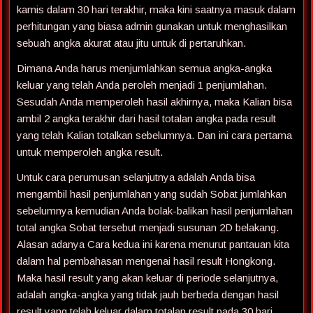
kamis dalam 30 hari terakhir, maka kini saatnya masuk dalam
perhitungan yang biasa admin gunakan untuk menghasilkan
sebuah angka akurat atau jitu untuk di pertaruhkan.
Dimana Anda harus menjumlahkan semua angka-angka
keluar yang telah Anda peroleh menjadi 1 penjumlahan.
Sesudah Anda memperoleh hasil akhirnya, maka Kalian bisa
ambil 2 angka terakhir dari hasil totalan angka pada result
yang telah Kalian totalkan sebelumnya. Dan ini cara pertama
untuk memperoleh angka result.
Untuk cara perumusan selanjutnya adalah Anda bisa
mengambil hasil penjumlahan yang sudah Sobat jumlahkan
sebelumnya kemudian Anda bolak-balikan hasil penjumlahan
total angka Sobat tersebut menjadi susunan 2D belakang.
Alasan adanya Cara kedua ini karena menurut pantauan kita
dalam hal pembahasan mengenai hasil result Hongkong.
Maka hasil result yang akan keluar di periode selanjutnya,
adalah angka-angka yang tidak jauh berbeda dengan hasil
result yang telah keluar dalam totalan result pada 30 hari