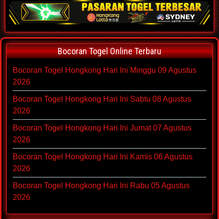
Bocoran Togel Online Terbaru
Bocoran Togel Hongkong Hari Ini Minggu 09 Agustus
2026
Bocoran Togel Hongkong Hari Ini Sabtu 08 Agustus
2026
Bocoran Togel Hongkong Hari Ini Jumat 07 Agustus
2026
Bocoran Togel Hongkong Hari Ini Kamis 06 Agustus
2026
Bocoran Togel Hongkong Hari Ini Rabu 05 Agustus
2026