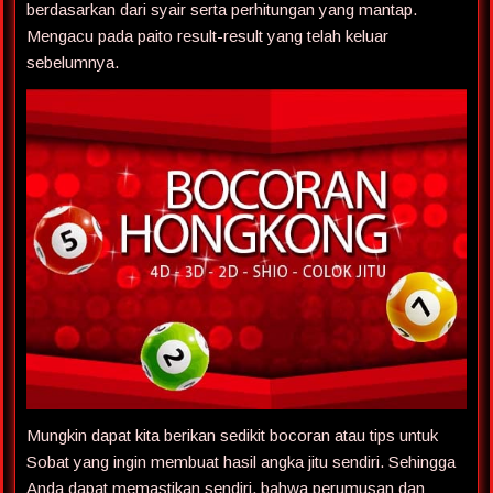
berdasarkan dari syair serta perhitungan yang mantap.
Mengacu pada paito result-result yang telah keluar
sebelumnya.
Mungkin dapat kita berikan sedikit bocoran atau tips untuk
Sobat yang ingin membuat hasil angka jitu sendiri. Sehingga
Anda dapat memastikan sendiri, bahwa perumusan dan