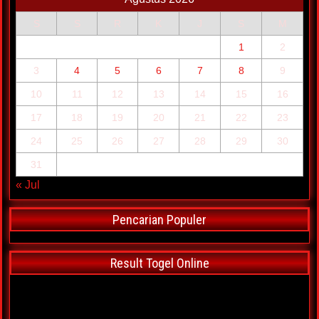
S
S
R
K
J
S
M
1
2
3
4
5
6
7
8
9
10
11
12
13
14
15
16
17
18
19
20
21
22
23
24
25
26
27
28
29
30
31
« Jul
Pencarian Populer
Result Togel Online