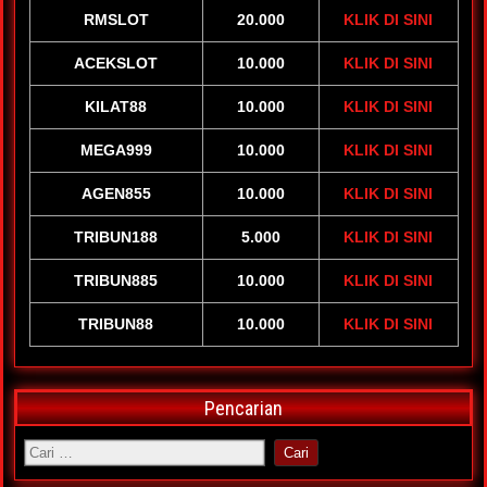
RMSLOT
20.000
KLIK DI SINI
ACEKSLOT
10.000
KLIK DI SINI
KILAT88
10.000
KLIK DI SINI
MEGA999
10.000
KLIK DI SINI
AGEN855
10.000
KLIK DI SINI
TRIBUN188
5.000
KLIK DI SINI
TRIBUN885
10.000
KLIK DI SINI
TRIBUN88
10.000
KLIK DI SINI
Pencarian