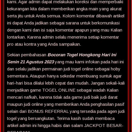
kami. Agar admin dapat melakukan koreksi dan memperbaiki
kekurangan kita dalam memberikan angka main yang akurat
serta jitu untuk Anda semua. Kolom komentar dibawah artikel
ini dapat Anda jadikan sebagai sarana untuk berkomunikasi
dengan kami dan isi saja komentar apapun yang mau Kalian
lontarkan. Karena admin selalu menerima setiap komentar
pro atau kontra yang Anda sampaikan.
Sekian pembahasan
Bocoran Togel Hongkong Hari Ini
Senin 21 Agustus 2023
yang mau kami infokan pada hari ini
dan selalu jadikan permainan judi togel online sebagai hoby
sementara. Ataupun hanya sekedar membuang suntuk agar
hari-hari bisa dilalui lebih cepat dan mudah. Jangan sekali-kali
menjadikan game TOGEL ONLINE sebagai wadah Kalian
mencari nafkah, karena tidak ada game judi baik judi darat
maupun judi online yang memberikan Anda penghasilan pasif
selain dari BONUS REFERRAL yang tersedia pada agen judi
togel yang bersangkutan. Terima kasih sudah membaca
artikel admin ini hingga habis dan salam JACKPOT BESAR-