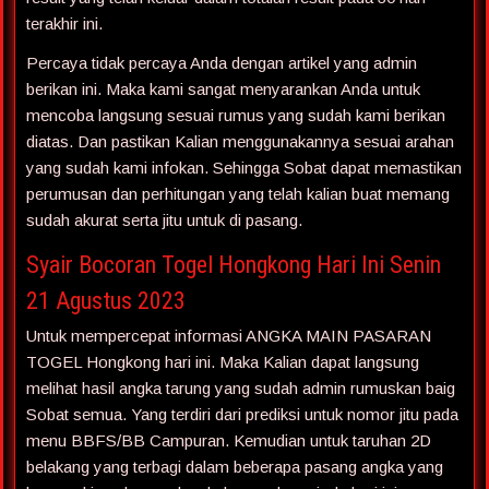
terakhir ini.
Percaya tidak percaya Anda dengan artikel yang admin
berikan ini. Maka kami sangat menyarankan Anda untuk
mencoba langsung sesuai rumus yang sudah kami berikan
diatas. Dan pastikan Kalian menggunakannya sesuai arahan
yang sudah kami infokan. Sehingga Sobat dapat memastikan
perumusan dan perhitungan yang telah kalian buat memang
sudah akurat serta jitu untuk di pasang.
Syair Bocoran Togel Hongkong Hari Ini Senin
21 Agustus 2023
Untuk mempercepat informasi ANGKA MAIN PASARAN
TOGEL Hongkong hari ini. Maka Kalian dapat langsung
melihat hasil angka tarung yang sudah admin rumuskan baig
Sobat semua. Yang terdiri dari prediksi untuk nomor jitu pada
menu BBFS/BB Campuran. Kemudian untuk taruhan 2D
belakang yang terbagi dalam beberapa pasang angka yang