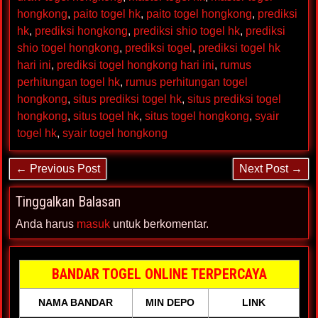
hongkong
,
paito togel hk
,
paito togel hongkong
,
prediksi
hk
,
prediksi hongkong
,
prediksi shio togel hk
,
prediksi
shio togel hongkong
,
prediksi togel
,
prediksi togel hk
hari ini
,
prediksi togel hongkong hari ini
,
rumus
perhitungan togel hk
,
rumus perhitungan togel
hongkong
,
situs prediksi togel hk
,
situs prediksi togel
hongkong
,
situs togel hk
,
situs togel hongkong
,
syair
togel hk
,
syair togel hongkong
← Previous Post
Next Post →
Tinggalkan Balasan
Anda harus
masuk
untuk berkomentar.
BANDAR TOGEL ONLINE TERPERCAYA
NAMA BANDAR
MIN DEPO
LINK