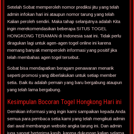
Setelah Sobat memperoleh nomor prediksi jitu yang telah
admin infokan hari ini ataupun nomor tarung yang telah
Kalian peroleh sendiri. Maka tahap selanjutnya adalah Kita
ingin merekomendasikan beberapa SITUS TOGEL
HONGKONG TERAMAN di Indonesia saat ini. Tidak perlu
diragukan lagi untuk agen-agen togel online ini karena
memang banyak memperoleh informasi yang positif jika
telah membahas agen togel tersebut.
Sobat bisa mendapatkan beragam penawaran menarik
seperti promosi yang diberlakukan untuk setiap member
setia. Baik itu adalah pemain yang baru bergabung ataupun
yang telah lama bergabung.
Kesimpulan Bocoran Togel Hongkong Hari ini
Demikian informasi yang ingin kami sampaikan kepada Anda
semua para pembaca setia kami yang telah mengikuti admin
dari awal membangun website angka tarung ini. Dan admin
juga sangat berterima kasih, karena dukungan kalian selama