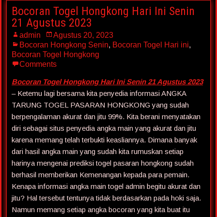
Bocoran Togel Hongkong Hari Ini Senin
21 Agustus 2023
admin
Agustus 20, 2023
Bocoran Hongkong Senin
,
Bocoran Togel Hari ini
,
Bocoran Togel Hongkong
Comments
Bocoran Togel Hongkong Hari Ini Senin 21 Agustus 2023
– Ketemu lagi bersama kita penyedia informasi ANGKA
TARUNG TOGEL PASARAN HONGKONG yang sudah
berpengalaman akurat dan jitu 99%. Kita berani menyatakan
diri sebagai situs penyedia angka main yang akurat dan jitu
karena memang telah terbukti keasliannya. Dimana banyak
dari hasil angka main yang sudah kita rumuskan setiap
harinya mengenai prediksi togel pasaran hongkong sudah
berhasil memberikan Kemenangan kepada para pemain.
Kenapa informasi angka main togel admin begitu akurat dan
jitu? Hal tersebut tentunya tidak berdasarkan pada hoki saja.
Namun memang setiap angka bocoran yang kita buat itu