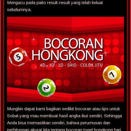
Mengacu pada paito result-result yang telah keluar
sebelumnya.
Mungkin dapat kami bagikan sedikit bocoran atau tips untuk
Sobat yang mau membuat hasil angka ikut sendiri. Sehingga
Anda bisa memastikan sendiri, bahwa perumusan dan
perhitungan akurat kita tentang bocoran togel hongkong hari