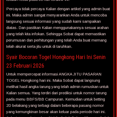
Percaya tidak percaya Kalian dengan artikel yang admin buat
ini. Maka admin sangat menyarankan Anda untuk mencoba
langsung sesuai informasi yang sudah kami sampaikan
diatas. Dan pastikan Kalian menggunakannya sesuai arahan
yang telah kita infokan. Sehingga Sobat dapat memastikan
perumusan dan perhitungan yang telah Anda buat memang
telah akurat serta jitu untuk di taruhkan.
Syair Bocoran Togel Hongkong Hari Ini Senin
23 Februari 2026
Untuk mempercepat informasi ANGKA JITU PASARAN
TOGEL Hongkong hari ini. Maka Sobat dapat langsung
melihat hasil angka tarung yang telah admin rumuskan untuk
Kalian semua. Yang terdiri dari prediksi untuk nomor tarung
pada menu BBFS/BB Campuran. Kemudian untuk betting
2D belakang yang terbagi dalam beberapa pasang nomor
yang kemungkinan besar akan keluar pada periode hari ini.