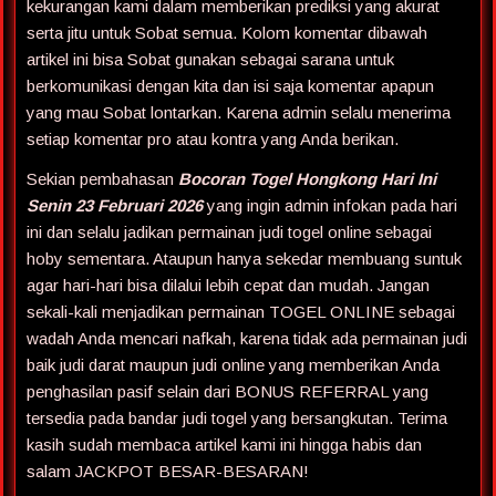
kekurangan kami dalam memberikan prediksi yang akurat
serta jitu untuk Sobat semua. Kolom komentar dibawah
artikel ini bisa Sobat gunakan sebagai sarana untuk
berkomunikasi dengan kita dan isi saja komentar apapun
yang mau Sobat lontarkan. Karena admin selalu menerima
setiap komentar pro atau kontra yang Anda berikan.
Sekian pembahasan
Bocoran Togel Hongkong Hari Ini
Senin 23 Februari 2026
yang ingin admin infokan pada hari
ini dan selalu jadikan permainan judi togel online sebagai
hoby sementara. Ataupun hanya sekedar membuang suntuk
agar hari-hari bisa dilalui lebih cepat dan mudah. Jangan
sekali-kali menjadikan permainan TOGEL ONLINE sebagai
wadah Anda mencari nafkah, karena tidak ada permainan judi
baik judi darat maupun judi online yang memberikan Anda
penghasilan pasif selain dari BONUS REFERRAL yang
tersedia pada bandar judi togel yang bersangkutan. Terima
kasih sudah membaca artikel kami ini hingga habis dan
salam JACKPOT BESAR-BESARAN!