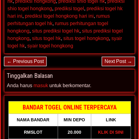
hk
,
prediksi hongkong
,
prediksi shio togel hk
,
prediksi
shio togel hongkong
,
prediksi togel
,
prediksi togel hk
hari ini
,
prediksi togel hongkong hari ini
,
rumus
perhitungan togel hk
,
rumus perhitungan togel
hongkong
,
situs prediksi togel hk
,
situs prediksi togel
hongkong
,
situs togel hk
,
situs togel hongkong
,
syair
togel hk
,
syair togel hongkong
← Previous Post
Next Post →
Tinggalkan Balasan
Anda harus
masuk
untuk berkomentar.
BANDAR TOGEL ONLINE TERPERCAYA
NAMA BANDAR
MIN DEPO
LINK
RMSLOT
20.000
KLIK DI SINI