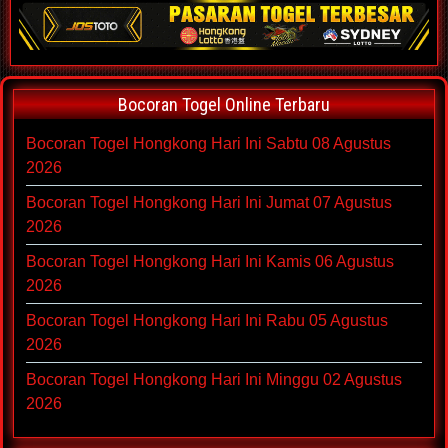
Bocoran Togel Online Terbaru
Bocoran Togel Hongkong Hari Ini Sabtu 08 Agustus
2026
Bocoran Togel Hongkong Hari Ini Jumat 07 Agustus
2026
Bocoran Togel Hongkong Hari Ini Kamis 06 Agustus
2026
Bocoran Togel Hongkong Hari Ini Rabu 05 Agustus
2026
Bocoran Togel Hongkong Hari Ini Minggu 02 Agustus
2026