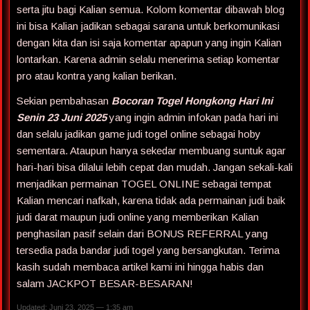
serta jitu bagi Kalian semua. Kolom komentar dibawah blog
ini bisa Kalian jadikan sebagai sarana untuk berkomunikasi
dengan kita dan isi saja komentar apapun yang ingin Kalian
lontarkan. Karena admin selalu menerima setiap komentar
pro atau kontra yang kalian berikan.
Sekian pembahasan
Bocoran Togel Hongkong Hari Ini
Senin 23 Juni 2025
yang ingin admin infokan pada hari ini
dan selalu jadikan game judi togel online sebagai hoby
sementara. Ataupun hanya sekedar membuang suntuk agar
hari-hari bisa dilalui lebih cepat dan mudah. Jangan sekali-kali
menjadikan permainan TOGEL ONLINE sebagai tempat
Kalian mencari nafkah, karena tidak ada permainan judi baik
judi darat maupun judi online yang memberikan Kalian
penghasilan pasif selain dari BONUS REFERRAL yang
tersedia pada bandar judi togel yang bersangkutan. Terima
kasih sudah membaca artikel kami ini hingga habis dan
salam JACKPOT BESAR-BESARAN!
Updated: Juni 23, 2025 — 1:35 am