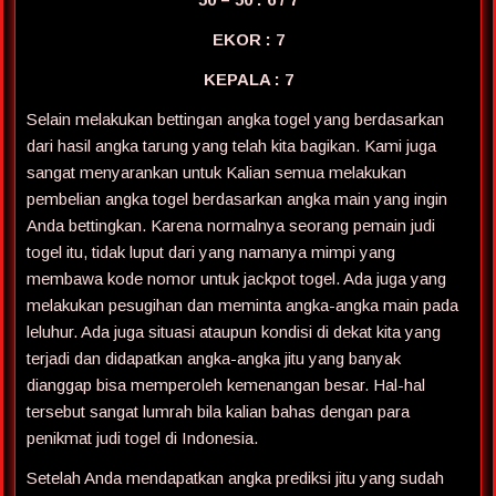
EKOR : 7
KEPALA : 7
Selain melakukan bettingan angka togel yang berdasarkan
dari hasil angka tarung yang telah kita bagikan. Kami juga
sangat menyarankan untuk Kalian semua melakukan
pembelian angka togel berdasarkan angka main yang ingin
Anda bettingkan. Karena normalnya seorang pemain judi
togel itu, tidak luput dari yang namanya mimpi yang
membawa kode nomor untuk jackpot togel. Ada juga yang
melakukan pesugihan dan meminta angka-angka main pada
leluhur. Ada juga situasi ataupun kondisi di dekat kita yang
terjadi dan didapatkan angka-angka jitu yang banyak
dianggap bisa memperoleh kemenangan besar. Hal-hal
tersebut sangat lumrah bila kalian bahas dengan para
penikmat judi togel di Indonesia.
Setelah Anda mendapatkan angka prediksi jitu yang sudah