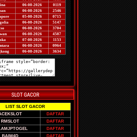
SLOT GACOR
LIST SLOT GACOR
ACEKSLOT
DAFTAR
RMSLOT
DAFTAR
LAMJPTOGEL
DAFTAR
BAIM4D
DAFTAR