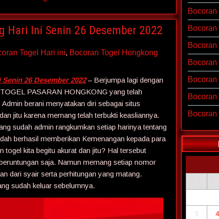
Bocoran
 Hari Ini Senin 26 Desember 2022
Bocoran
Bocoran
oran Togel Hari ini
,
Bocoran Togel Hongkong
Bocoran
Bocoran
i Senin 26 Desember 2022
– Berjumpa lagi dengan
KSI TOGEL PASARAN HONGKONG yang telah
Bocoran 
 Admin berani menyatakan diri sebagai situs
Bocoran
dan jitu karena memang telah terbukti keasliannya.
yang sudah admin rangkumkan setiap harinya tentang
sudah berhasil memberikan Kemenangan kepada para
togel kita begitu akurat dan jitu? Hal tersebut
keberuntungan saja. Namun memang setiap nomor
kan dari syair serta perhitungan yang matang.
S
yang sudah keluar sebelumnya.
3