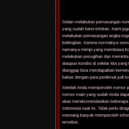
Selain melakukan pemasangan nomo
yang sudah kami infokan. Kami ju
melakukan pemasangan angka togel
bettingkan. Karena normalnya seoran
namanya mimpi yang membawa kode
melakukan pesugihan dan meminta an
ataupun kondisi di sekitar kita yan
dianggap bisa mendapatkan kemenang
bahas dengan para penikmat judi tog
Setelah Anda memperoleh nomor pred
nomor main yang sudah Anda dapatk
akan merekomendasikan beber
Indonesia saat ini. Tidak perlu dirag
memang banyak memperoleh informa
tersebut.