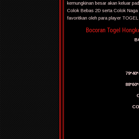
kemungkinan besar akan keluar pada
Colok Bebas 2D serta Colok Naga y
favoritkan oleh para player TOGEL 
Bocoran Togel Hongko
B
79*40*
88*60*
CO