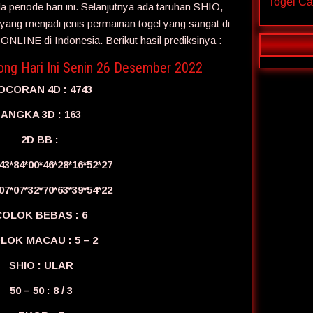
Togel C
 periode hari ini. Selanjutnya ada taruhan SHIO,
ang menjadi jenis permainan togel yang sangat di
ONLINE di Indonesia. Berikut hasil prediksinya :
ng Hari Ini Senin 26 Desember 2022
OCORAN 4D : 4743
ANGKA 3D : 163
2D BB :
43*84*00*46*28*16*52*27
07*07*32*70*63*39*54*22
COLOK BEBAS : 6
LOK MACAU : 5 – 2
SHIO : ULAR
50 – 50 : 8 / 3