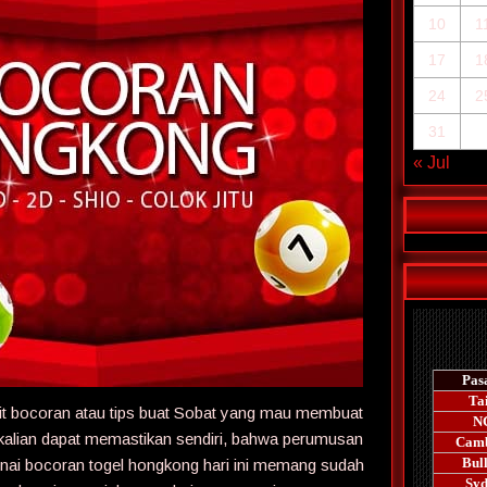
10
1
17
1
24
2
31
« Jul
it bocoran atau tips buat Sobat yang mau membuat
 kalian dapat memastikan sendiri, bahwa perumusan
nai bocoran togel hongkong hari ini memang sudah