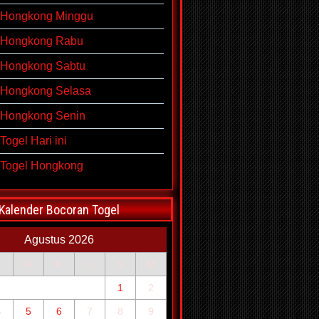
 Hongkong Minggu
 Hongkong Rabu
 Hongkong Sabtu
 Hongkong Selasa
 Hongkong Senin
Togel Hari ini
 Togel Hongkong
Kalender Bocoran Togel
Agustus 2026
S
R
K
J
S
M
1
2
4
5
6
7
8
9