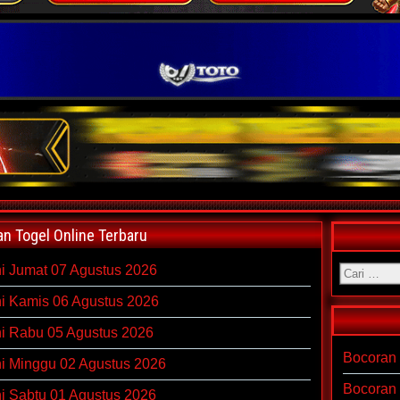
n Togel Online Terbaru
i Jumat 07 Agustus 2026
ni Kamis 06 Agustus 2026
ni Rabu 05 Agustus 2026
Bocoran
ni Minggu 02 Agustus 2026
Bocoran
i Sabtu 01 Agustus 2026