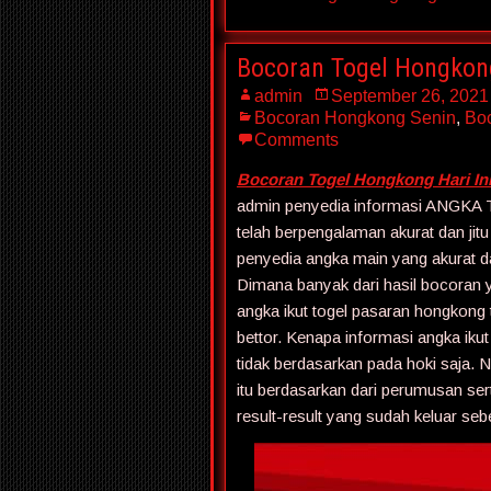
Bocoran Togel Hongkong
admin
September 26, 2021
Bocoran Hongkong Senin
,
Boc
Comments
Bocoran Togel Hongkong Hari In
admin penyedia informasi AN
telah berpengalaman akurat dan jitu
penyedia angka main yang akurat da
Dimana banyak dari hasil bocoran 
angka ikut togel pasaran hongkon
bettor. Kenapa informasi angka ikut 
tidak berdasarkan pada hoki saja. 
itu berdasarkan dari perumusan se
result-result yang sudah keluar se