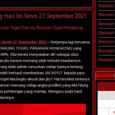
Bocoran
 Hari Ini Senin 27 September 2021
Bocoran
Bocoran
oran Togel Hari ini
,
Bocoran Togel Hongkong
Bocoran
Bocoran
i Senin 27 September 2021
– Berjumpa lagi bersama
GKA TARUNG TOGEL PASARAN HONGKONG yang
Bocoran 
 99%. Kita berani menyatakan diri sebagai situs
Bocoran
n jitu karena memang telah terbukti keasliannya.
yang telah admin rumuskan setiap harinya tentang
g telah berhasil memberikan JACKPOT kepada para
togel kita begitu akurat dan jitu? Hal tersebut tentunya
Namun memang setiap angka prediksi yang kita hitung
rta perhitungan yang mantap. Mengacu pada hasil
S
belumnya.
3