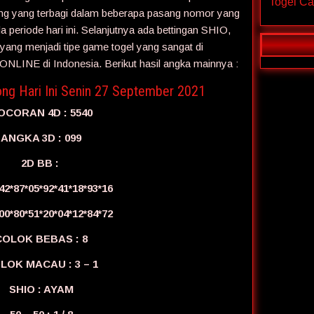
Togel C
ng yang terbagi dalam beberapa pasang nomor yang
 periode hari ini. Selanjutnya ada bettingan SHIO,
ang menjadi tipe game togel yang sangat di
ONLINE di Indonesia. Berikut hasil angka mainnya :
ng Hari Ini Senin 27 September 2021
OCORAN 4D : 5540
ANGKA 3D : 099
2D BB :
42*87*05*92*41*18*93*16
00*80*51*20*04*12*84*72
COLOK BEBAS : 8
LOK MACAU : 3 – 1
SHIO : AYAM