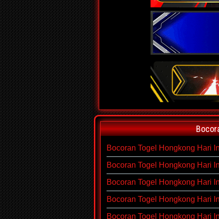
Bocora
Bocoran Togel Hongkong Hari I
Bocoran Togel Hongkong Hari I
Bocoran Togel Hongkong Hari I
Bocoran Togel Hongkong Hari In
Bocoran Togel Hongkong Hari In