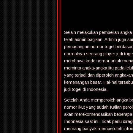
Selain melakukan pembelian angka t
telah admin bagikan. Admin juga 
pemasangan nomor togel berdasarka
normalnya seorang player judi togel
membawa kode nomor untuk menang
meminta angka-angka jitu pada leluh
yang terjadi dan diperoleh angka-a
kemenangan besar. Hal-hal tersebut
judi togel di Indonesia.
Setelah Anda memperoleh angka boc
nomor ikut yang sudah Kalian perol
akan merekomendasikan beber
Indonesia saat ini. Tidak perlu dirag
memang banyak memperoleh informas