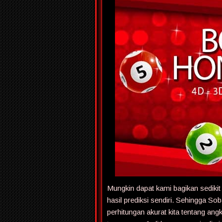
Mungkin dapat kami bagikan sedikit
hasil prediksi sendiri. Sehingga S
perhitungan akurat kita tentang ang