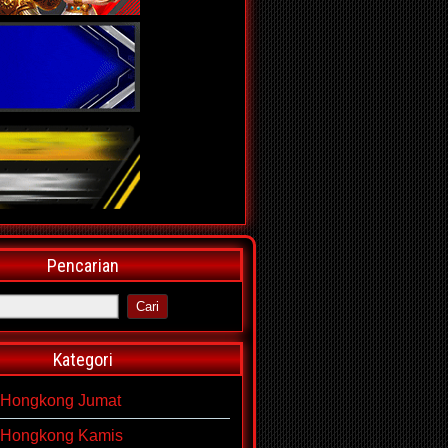
Pencarian
Kategori
 Hongkong Jumat
 Hongkong Kamis