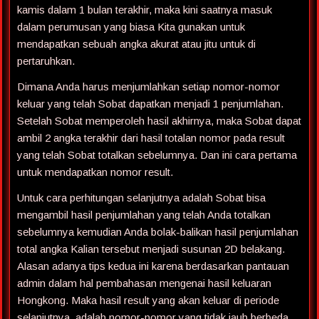
kamis dalam 1 bulan terakhir, maka kini saatnya masuk
dalam perumusan yang biasa Kita gunakan untuk
mendapatkan sebuah angka akurat atau jitu untuk di
pertaruhkan.
Dimana Anda harus menjumlahkan setiap nomor-nomor
keluar yang telah Sobat dapatkan menjadi 1 penjumlahan.
Setelah Sobat memperoleh hasil akhirnya, maka Sobat dapat
ambil 2 angka terakhir dari hasil totalan nomor pada result
yang telah Sobat totalkan sebelumnya. Dan ini cara pertama
untuk mendapatkan nomor result.
Untuk cara perhitungan selanjutnya adalah Sobat bisa
mengambil hasil penjumlahan yang telah Anda totalkan
sebelumnya kemudian Anda bolak-balikan hasil penjumlahan
total angka Kalian tersebut menjadi susunan 2D belakang.
Alasan adanya tips kedua ini karena berdasarkan pantauan
admin dalam hal pembahasan mengenai hasil keluaran
Hongkong. Maka hasil result yang akan keluar di periode
selanjutnya, adalah nomor-nomor yang tidak jauh berbeda