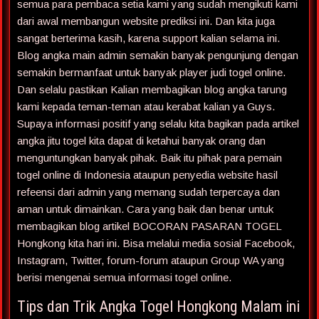
semua para pembaca setia kami yang sudah mengikuti kami
dari awal membangun website prediksi ini. Dan kita juga
sangat berterima kasih, karena support kalian selama ini.
Blog angka main admin semakin banyak pengunjung dengan
semakin bermanfaat untuk banyak player judi togel online.
Dan selalu pastikan Kalian membagikan blog angka tarung
kami kepada teman-teman atau kerabat kalian ya Guys.
Supaya informasi positif yang selalu kita bagikan pada artikel
angka jitu togel kita dapat di ketahui banyak orang dan
menguntungkan banyak pihak. Baik itu pihak para pemain
togel online di Indonesia ataupun penyedia website hasil
refeensi dari admin yang memang sudah terpercaya dan
aman untuk dimainkan. Cara yang baik dan benar untuk
membagikan blog artikel BOCORAN PASARAN TOGEL
Hongkong kita hari ini. Bisa melalui media sosial Facebook,
Instagram, Twitter, forum-forum ataupun Group WA yang
berisi mengenai semua informasi togel online.
Tips dan Trik Angka Togel Hongkong Malam ini