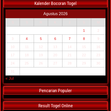
Kalender Bocoran Togel
Agustus 2026
S
S
R
K
J
S
M
1
2
3
4
5
6
7
8
9
10
11
12
13
14
15
16
17
18
19
20
21
22
23
24
25
26
27
28
29
30
31
« Jul
Pencarian Populer
Result Togel Online