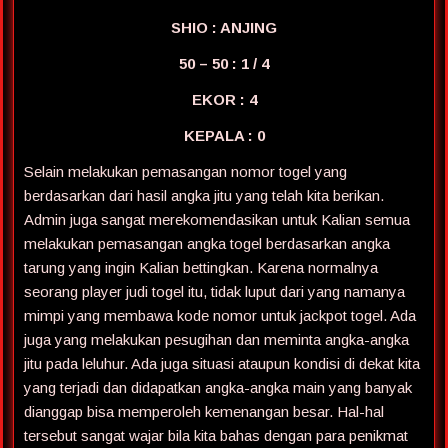
SHIO : ANJING
50 – 50 : 1 / 4
EKOR : 4
KEPALA : 0
Selain melakukan pemasangan nomor togel yang
berdasarkan dari hasil angka jitu yang telah kita berikan.
Admin juga sangat merekomendasikan untuk Kalian semua
melakukan pemasangan angka togel berdasarkan angka
tarung yang ingin Kalian bettingkan. Karena normalnya
seorang player judi togel itu, tidak luput dari yang namanya
mimpi yang membawa kode nomor untuk jackpot togel. Ada
juga yang melakukan pesugihan dan meminta angka-angka
jitu pada leluhur. Ada juga situasi ataupun kondisi di dekat kita
yang terjadi dan didapatkan angka-angka main yang banyak
dianggap bisa memperoleh kemenangan besar. Hal-hal
tersebut sangat wajar bila kita bahas dengan para penikmat