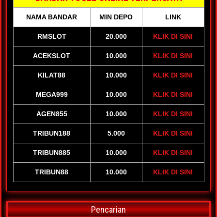
NAMA BANDAR
MIN DEPO
LINK
RMSLOT
20.000
KLIK DI SINI
ACEKSLOT
10.000
KLIK DI SINI
KILAT88
10.000
KLIK DI SINI
MEGA999
10.000
KLIK DI SINI
AGEN855
10.000
KLIK DI SINI
TRIBUN188
5.000
KLIK DI SINI
TRIBUN885
10.000
KLIK DI SINI
TRIBUN88
10.000
KLIK DI SINI
Pencarian