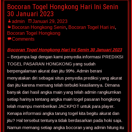
Bocoran Togel Hongkong Hari Ini Senin
30 Januari 2023
admin
Januari 29, 2023
Bocoran Hongkong Senin
,
Bocoran Togel Hari ini
,
Bocoran Togel Hongkong
Comments
Bocoran Togel Hongkong Hari Ini Senin 30 Januari 2023
– Berjumpa lagi dengan kami penyedia informasi PREDIKSI
TOGEL PASARAN HONGKONG yang sudah
berpengalaman akurat dan jitu 99%. Admin berani
menyatakan diri sebagai situs penyedia prediksi yang akurat
dan jitu karena memang telah terbukti keasliannya. Dimana
banyak dari hasil angka main yang telah admin rangkumkan
setiap harinya tentang angka main togel pasaran hongkong
telah mampu memberikan JACKPOT untuk para player.
Kenapa informasi angka tarung togel kita begitu akurat dan
jitu? Hal tersebut tentunya tidak berdasarkan pada hoki saja.
Namun memang setiap angka bocoran yang admin hitung itu