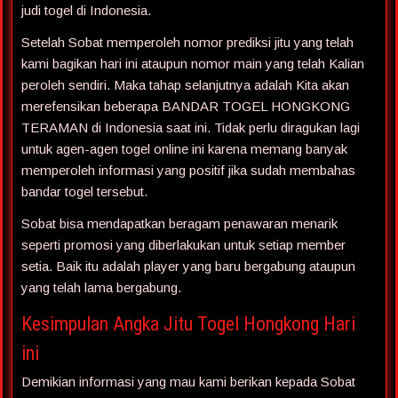
judi togel di Indonesia.
Setelah Sobat memperoleh nomor prediksi jitu yang telah
kami bagikan hari ini ataupun nomor main yang telah Kalian
peroleh sendiri. Maka tahap selanjutnya adalah Kita akan
merefensikan beberapa BANDAR TOGEL HONGKONG
TERAMAN di Indonesia saat ini. Tidak perlu diragukan lagi
untuk agen-agen togel online ini karena memang banyak
memperoleh informasi yang positif jika sudah membahas
bandar togel tersebut.
Sobat bisa mendapatkan beragam penawaran menarik
seperti promosi yang diberlakukan untuk setiap member
setia. Baik itu adalah player yang baru bergabung ataupun
yang telah lama bergabung.
Kesimpulan Angka Jitu Togel Hongkong Hari
ini
Demikian informasi yang mau kami berikan kepada Sobat