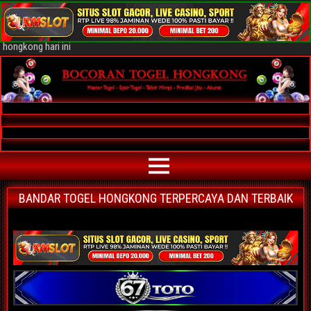
Bocoran Togel Hongkong AKURAT
Bocoran angka jitu togel hongkong paling akurat | prediksi situs agen
bandar togel hongkong terpercaya | nomor main hongkong | data keluaran
hongkong hari ini
BANDAR TOGEL HONGKONG TERPERCAYA DAN TERBAIK