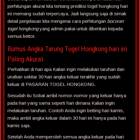
perhitungan akurat kita tentang prediksi togel hongkong hari
ini memang sudah terpercaya. Jadi langsung saja di simak
detail penjelasan kita mengenai cara perhitungan
bocoran
togel hongkong
yang admin pakai untuk diberikan kepada
semua bettor.
Rumus Angka Tarung Togel Hongkong hari ini
Paling Akurat
Perhatikan di hari apa Kalian ingin melakukan taruhan dan
urutkan sekitar 30 hari angka keluar terakhir yang sudah
keluar di PASARAN TOGEL HONGKONG.
Sesudah itu Sobat ambil nomor-nomor yang keluar hanya
pada hari yang sama seperti hari dimana Kalian ingin
melakukan taruhan. Contoh Anda ingin betting hari kamis,
maka ambil angka keluar dalam 30 hari ini hanya pada hari
kamis saja.
Setelah Anda memperoleh semua angka keluar pada hari