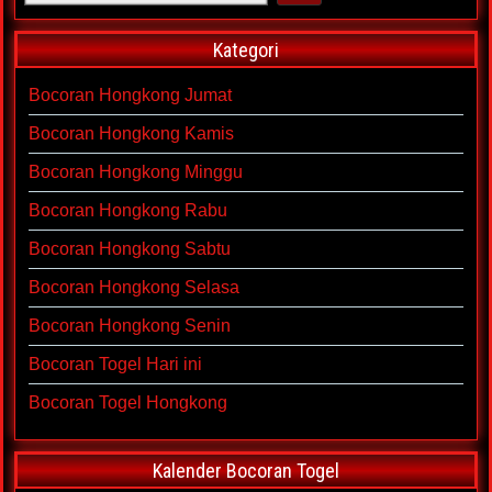
Kategori
Bocoran Hongkong Jumat
Bocoran Hongkong Kamis
Bocoran Hongkong Minggu
Bocoran Hongkong Rabu
Bocoran Hongkong Sabtu
Bocoran Hongkong Selasa
Bocoran Hongkong Senin
Bocoran Togel Hari ini
Bocoran Togel Hongkong
Kalender Bocoran Togel