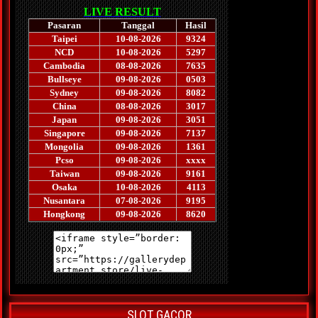
SLOT GACOR