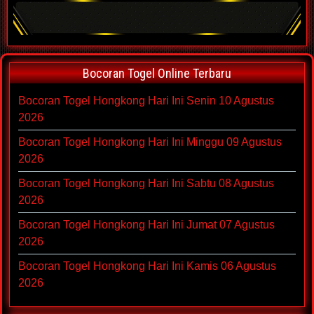
Bocoran Togel Online Terbaru
Bocoran Togel Hongkong Hari Ini Senin 10 Agustus
2026
Bocoran Togel Hongkong Hari Ini Minggu 09 Agustus
2026
Bocoran Togel Hongkong Hari Ini Sabtu 08 Agustus
2026
Bocoran Togel Hongkong Hari Ini Jumat 07 Agustus
2026
Bocoran Togel Hongkong Hari Ini Kamis 06 Agustus
2026