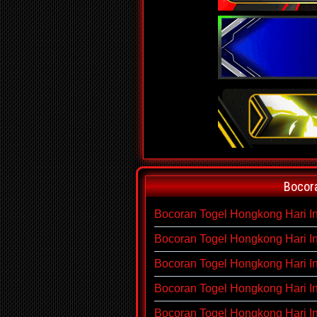
Bocora
Bocoran Togel Hongkong Hari In
Bocoran Togel Hongkong Hari I
Bocoran Togel Hongkong Hari I
Bocoran Togel Hongkong Hari I
Bocoran Togel Hongkong Hari In