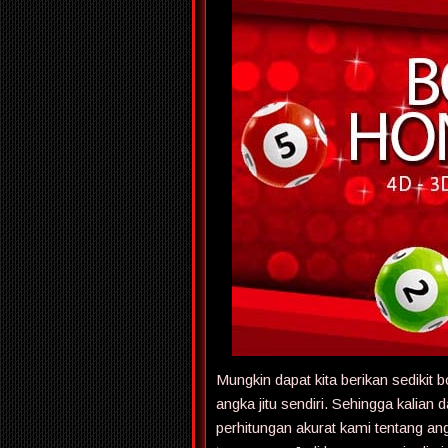
Mungkin dapat kita berikan sedikit
angka jitu sendiri. Sehingga kalia
perhitungan akurat kami tentang ang