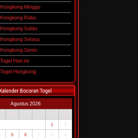
 Hongkong Minggu
 Hongkong Rabu
 Hongkong Sabtu
 Hongkong Selasa
 Hongkong Senin
Togel Hari ini
 Togel Hongkong
Kalender Bocoran Togel
Agustus 2026
S
R
K
J
S
M
1
2
4
5
6
7
8
9