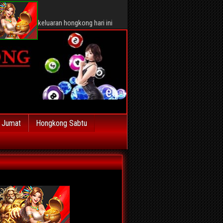
gkong | data keluaran hongkong hari ini
 Jumat
Hongkong Sabtu