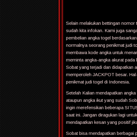
Selain melakukan bettingan nomor t
sudah kita infokan. Kami juga sa
pembelian angka togel berdasarkan 
normalnya seorang penikmat judi to
membawa kode angka untuk menang
meminta angka-angka akurat pada lel
Sobat yang terjadi dan didapatkan 
memperoleh JACKPOT besar. Hal-hal
penikmat judi togel di Indonesia.
Setelah Kalian mendapatkan angka pr
ataupun angka ikut yang sudah Soba
ingin merefensikan beberapa S
saat ini. Jangan diragukan lagi unt
mendapatkan kesan yang positif jik
Sobat bisa mendapatkan berbagai 