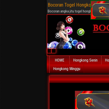
Bocoran Togel Hongkong AKUR
Bocoran angka jitu togel hongkong paling a
HOME
Hongkong Senin
Ho
Hongkong Minggu