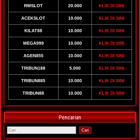
RMSLOT
20.000
KLIK DI SINI
ACEKSLOT
10.000
KLIK DI SINI
KILAT88
10.000
KLIK DI SINI
MEGA999
10.000
KLIK DI SINI
AGEN855
10.000
KLIK DI SINI
TRIBUN188
5.000
KLIK DI SINI
TRIBUN885
10.000
KLIK DI SINI
TRIBUN88
10.000
KLIK DI SINI
Pencarian