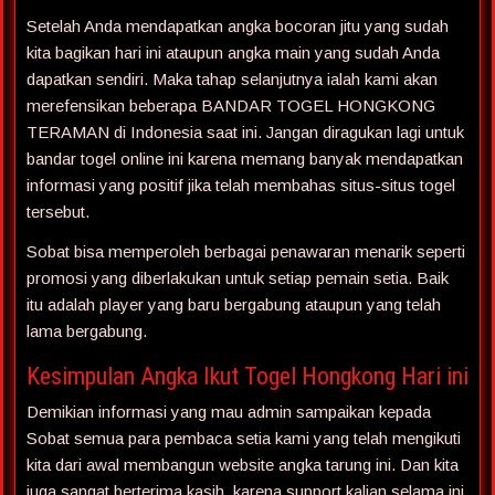
Setelah Anda mendapatkan angka bocoran jitu yang sudah
kita bagikan hari ini ataupun angka main yang sudah Anda
dapatkan sendiri. Maka tahap selanjutnya ialah kami akan
merefensikan beberapa BANDAR TOGEL HONGKONG
TERAMAN di Indonesia saat ini. Jangan diragukan lagi untuk
bandar togel online ini karena memang banyak mendapatkan
informasi yang positif jika telah membahas situs-situs togel
tersebut.
Sobat bisa memperoleh berbagai penawaran menarik seperti
promosi yang diberlakukan untuk setiap pemain setia. Baik
itu adalah player yang baru bergabung ataupun yang telah
lama bergabung.
Kesimpulan Angka Ikut Togel Hongkong Hari ini
Demikian informasi yang mau admin sampaikan kepada
Sobat semua para pembaca setia kami yang telah mengikuti
kita dari awal membangun website angka tarung ini. Dan kita
juga sangat berterima kasih, karena support kalian selama ini.