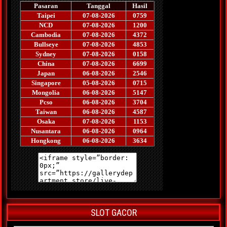
SLOT GACOR