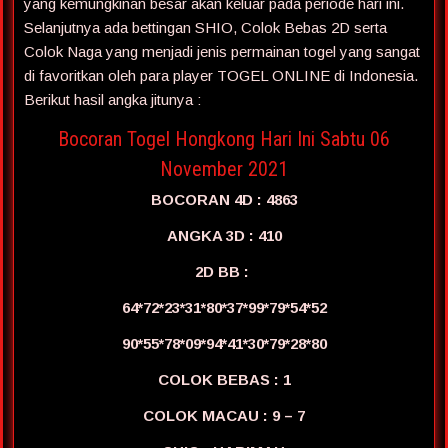
yang kemungkinan besar akan keluar pada periode hari ini.
Selanjutnya ada bettingan SHIO, Colok Bebas 2D serta
Colok Naga yang menjadi jenis permainan togel yang sangat
di favoritkan oleh para player TOGEL ONLINE di Indonesia.
Berikut hasil angka jitunya :
Bocoran Togel Hongkong Hari Ini Sabtu 06
November 2021
BOCORAN 4D : 4863
ANGKA 3D : 410
2D BB :
64*72*23*31*80*37*99*79*54*52
90*55*78*09*94*41*30*79*28*80
COLOK BEBAS : 1
COLOK MACAU : 9 – 7