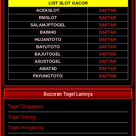
LIST SLOT GACOR
ACEKSLOT
DAFTAR
RMSLOT
DAFTAR
SALAMJPTOGEL
DAFTAR
BAIM4D
DAFTAR
HUJANTOTO
DAFTAR
BAYUTOTO
DAFTAR
BAJUTOGEL
DAFTAR
ASUSTOGEL
DAFTAR
AMAT4D
DAFTAR
PAYUNGTOTO
DAFTAR
Bocoran Togel Lainnya
Togel Singapore
Togel Sidney
Togel Hongkong