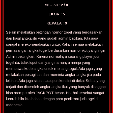
50 – 50 : 2 / 0
EKOR : 5
KEPALA : 9
Selain melakukan bettingan nomor togel yang berdasarkan
dari hasil angka jitu yang sudah admin bagikan. Kita juga
sangat merekomendasikan untuk Kalian semua melakukan
pemasangan angka togel berdasarkan nomor ikut yang ingin
Admin bettingkan. Karena normalnya seorang player judi
togel itu, tidak luput dari yang namanya mimpi yang
membawa kode angka untuk menang togel. Ada juga yang
melakukan pesugihan dan meminta angka-angka jitu pada
leluhur. Ada juga situasi ataupun kondisi di dekat Sobat yang
terjadi dan diperoleh angka-angka ikut yang banyak dianggap
bisa memperoleh JACKPOT besar. Hal-hal tersebut sangat
lumrah bila kita bahas dengan para penikmat judi togel di
Indonesia.