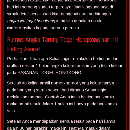
hari ini memang sudah terpercaya. Jadi langsung saja di
simak detail penjelasan kita mengenai cara perhitungan
angka jitu togel hongkong
yang kita gunakan untuk
diinformasikan kepada semua pemain.
Rumus Angka Tarung Togel Hongkong hari ini
Paling Akurat
Perhatikan di hari apa Kalian ingin melakukan bettingan dan
urutkan sekitar 1 bulan angka keluar terakhir yang telah keluar
pada PASARAN TOGEL HONGKONG.
Setelah itu kalian ambil nomor-nomor yang keluar hanya
pada hari yang sama seperti hari dimana Sobat ingin
melakukan taruhan. Contoh Anda ingin betting hari kamis,
maka ambil result dalam 1 bulan ini hanya pada hari kamis
saja.
Setelah Anda mendapatkan semua result pada hari kamis
dalam 30 hari terakhir, maka kini saatnya masuk dalam