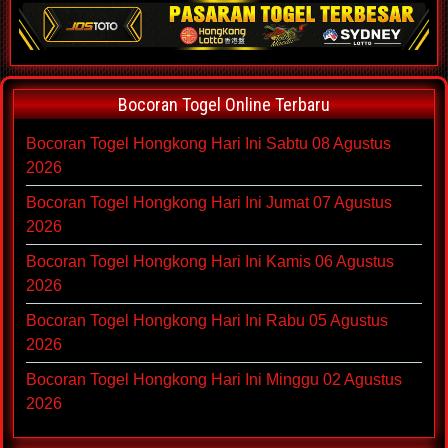
Bocoran Togel Online Terbaru
Bocoran Togel Hongkong Hari Ini Sabtu 08 Agustus
2026
Bocoran Togel Hongkong Hari Ini Jumat 07 Agustus
2026
Bocoran Togel Hongkong Hari Ini Kamis 06 Agustus
2026
Bocoran Togel Hongkong Hari Ini Rabu 05 Agustus
2026
Bocoran Togel Hongkong Hari Ini Minggu 02 Agustus
2026