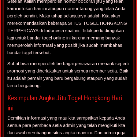
Setelah Kalian memperoleh nomor bocoran jitu yang telah
kami infokan hari ini ataupun nomor tarung yang telah Anda
peroleh sendiri. Maka tahap selanjutnya adalah Kita akan
merekomendasikan beberapa SITUS TOGEL HONGKONG
TERPERCAYA di Indonesia saat ini. Tidak perlu diragukan
lagi untuk bandar togel online ini karena memang banyak
memperoleh informasi yang positif jika sudah membahas
bandar togel tersebut.
Sobat bisa memperoleh berbagai penawaran menarik seperti
promosi yang diberlakukan untuk semua member setia. Baik
itu adalah pemain yang baru bergabung ataupun yang sudah
lama bergabung.
Kesimpulan Angka Jitu Togel Hongkong Hari
ini
Demikian informasi yang mau kita sampaikan kepada Anda
semua para pembaca setia admin yang telah mengikuti kita
dari awal membangun situs angka main ini. Dan admin juga