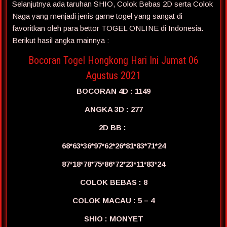
Selanjutnya ada taruhan SHIO, Colok Bebas 2D serta Colok
Naga yang menjadi jenis game togel yang sangat di
favoritkan oleh para bettor TOGEL ONLINE di Indonesia.
Berikut hasil angka mainnya :
Bocoran Togel Hongkong Hari Ini Jumat 06
Agustus 2021
BOCORAN 4D : 1149
ANGKA 3D : 277
2D BB :
68*63*36*97*62*26*81*83*71*24
87*18*78*75*86*72*23*11*83*24
COLOK BEBAS : 8
COLOK MACAU : 5 – 4
SHIO : MONYET