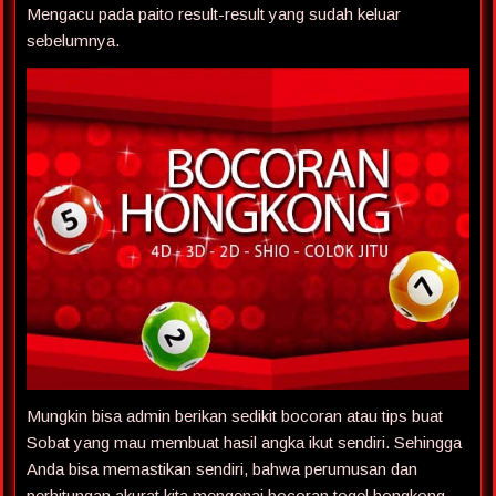
Mengacu pada paito result-result yang sudah keluar
sebelumnya.
Mungkin bisa admin berikan sedikit bocoran atau tips buat
Sobat yang mau membuat hasil angka ikut sendiri. Sehingga
Anda bisa memastikan sendiri, bahwa perumusan dan
perhitungan akurat kita mengenai bocoran togel hongkong