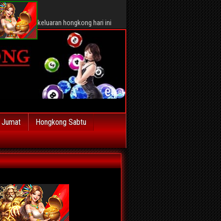
gkong | data keluaran hongkong hari ini
 Jumat
Hongkong Sabtu