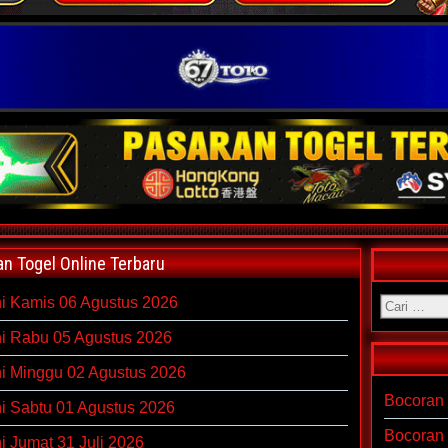
n Togel Online Terbaru
ni Kamis 06 Agustus 2026
ni Rabu 05 Agustus 2026
ni Minggu 02 Agustus 2026
Bocoran
i Sabtu 01 Agustus 2026
Bocoran
i Jumat 31 Juli 2026