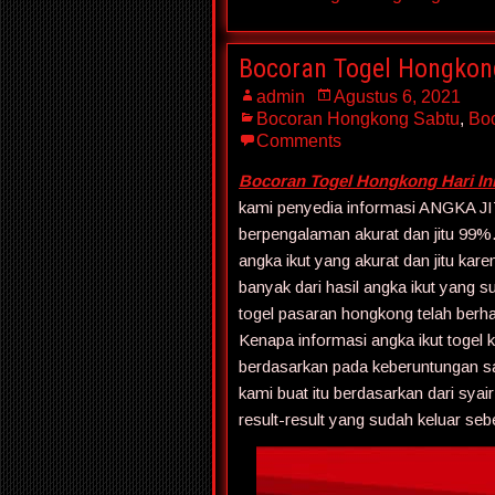
Bocoran Togel Hongkong
admin
Agustus 6, 2021
Bocoran Hongkong Sabtu
,
Boc
Comments
Bocoran Togel Hongkong Hari Ini
kami penyedia informasi ANGK
berpengalaman akurat dan jitu 99%.
angka ikut yang akurat dan jitu ka
banyak dari hasil angka ikut yang s
togel pasaran hongkong telah ber
Kenapa informasi angka ikut togel ki
berdasarkan pada keberuntungan 
kami buat itu berdasarkan dari sya
result-result yang sudah keluar se