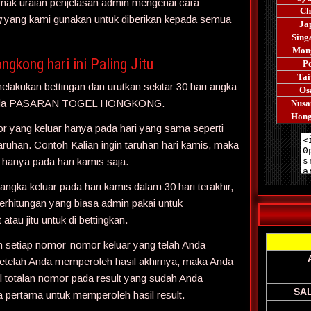
simak uraian penjelasan admin mengenai cara
g
yang kami gunakan untuk diberikan kepada semua
gkong hari ini Paling Jitu
melakukan bettingan dan urutkan sekitar 30 hari angka
uar pada PASARAN TOGEL HONGKONG.
r yang keluar hanya pada hari yang sama seperti
ruhan. Contoh Kalian ingin taruhan hari kamis, maka
i hanya pada hari kamis saja.
gka keluar pada hari kamis dalam 30 hari terakhir,
rhitungan yang biasa admin pakai untuk
au jitu untuk di bettingkan.
setiap nomor-nomor keluar yang telah Anda
etelah Anda memperoleh hasil akhirnya, maka Anda
sil totalan nomor pada result yang sudah Anda
SA
 pertama untuk memperoleh hasil result.