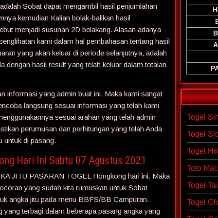
a adalah Sobat dapat mengambil hasil penjumlahan
H
mnya kemudian Kalian bolak-balikan hasil
rsebut menjadi susunan 2D belakang. Alasan adanya
B
 penglihatan kami dalam hal pembahasan tentang hasil
A
aran yang akan keluar di periode selanjutnya, adalah
 dengan hasil result yang telah keluar dalam totalan
P
n informasi yang admin buat ini. Maka kami sangat
coba langsung sesuai informasi yang telah kami
 menggunakannya sesuai arahan yang telah admin
Togel Si
stikan perumusan dan perhitungan yang telah Anda
Togel Si
u untuk di pasang.
Togel H
ong Hari Ini Sabtu 07 Agustus 2021
Toto Ma
GKA JITU PASARAN TOGEL Hongkong hari ini. Maka
Togel Ta
 bocoran yang sudah kita rumuskan untuk Sobat
 untuk angka jitu pada menu BBFS/BB Campuran.
Togel Ch
g yang terbagi dalam beberapa pasang angka yang