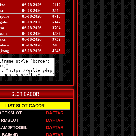
SLOT GACOR
LIST SLOT GACOR
ACEKSLOT
DAFTAR
RMSLOT
DAFTAR
LAMJPTOGEL
DAFTAR
BAIM4D
DAFTAR