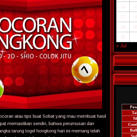
10
1
17
1
24
2
31
« Jul
 bocoran atau tips buat Sobat yang mau membuat hasil
dapat memastikan sendiri, bahwa perumusan dan
ngka tarung togel hongkong hari ini memang telah