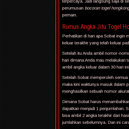
terpercaya. Jadi langsung saja di 
perumusan
bocoran togel hongkon
pemain.
Rumus Angka Jitu Togel Hon
Perhatikan di hari apa Sobat ingin 
keluar terakhir yang telah kel
Setelah itu Anda ambil nomor-nomo
hari dimana Anda mau melakukan ta
ambil angka keluar dalam 30 hari in
Setelah Sobat memperoleh semua an
maka kini waktunya masuk dalam pe
menghasilkan sebuah nomor akurat at
Dimana Sobat harus menambahkan 
dapatkan menjadi 1 penjumlahan. S
bisa ambil 2 angka terakhir dari ha
jumlahkan sebelumnya. Dan ini cara