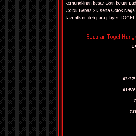
kemungkinan besar akan keluar pada
Colok Bebas 2D serta Colok Naga y
favoritkan oleh para player TOGEL
:
Bocoran Togel Hongk
B
63*37*
61*53*
CO