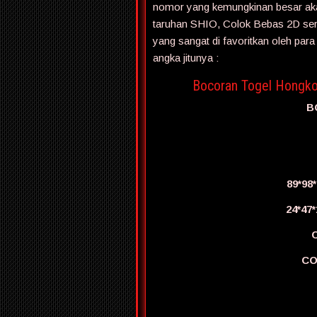
nomor yang kemungkinan besar akan 
taruhan SHIO, Colok Bebas 2D sert
yang sangat di favoritkan oleh par
angka jitunya :
Bocoran Togel Hongko
B
89*98*
24*47*
CO