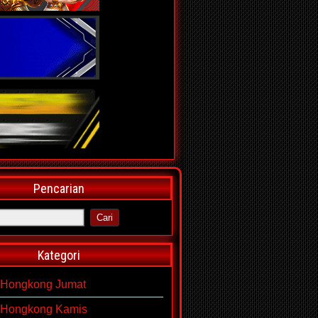
Pencarian
Kategori
 Hongkong Jumat
 Hongkong Kamis