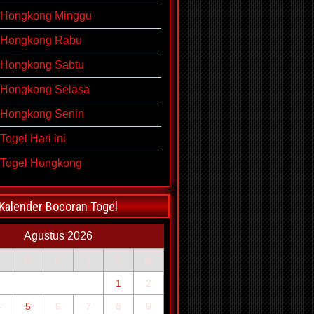
 Hongkong Minggu
 Hongkong Rabu
 Hongkong Sabtu
 Hongkong Selasa
 Hongkong Senin
Togel Hari ini
 Togel Hongkong
Kalender Bocoran Togel
Agustus 2026
S
R
K
J
S
M
1
2
4
5
6
7
8
9