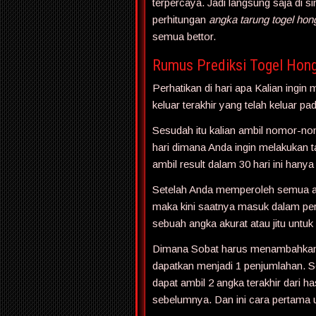
terpercaya. Jadi langsung saja di 
perhitungan
angka tarung togel ho
semua bettor.
Rumus Prediksi Togel Hongk
Perhatikan di hari apa Kalian ingin
keluar terakhir yang telah kel
Sesudah itu kalian ambil nomor-no
hari dimana Anda ingin melakukan t
ambil result dalam 30 hari ini hanya
Setelah Anda memperoleh semua ang
maka kini saatnya masuk dalam per
sebuah angka akurat atau jitu untuk
Dimana Sobat harus menambahkan 
dapatkan menjadi 1 penjumlahan. S
dapat ambil 2 angka terakhir dari ha
sebelumnya. Dan ini cara pertama u