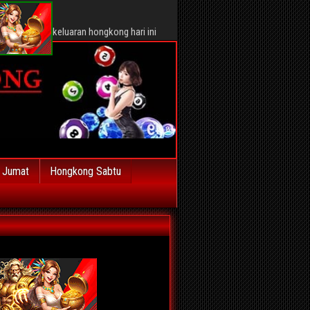
gkong | data keluaran hongkong hari ini
 Jumat
Hongkong Sabtu