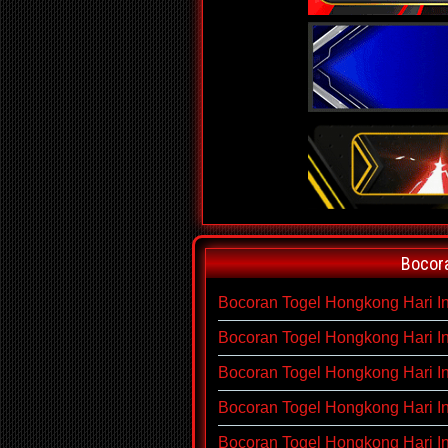
Bocora
Bocoran Togel Hongkong Hari I
Bocoran Togel Hongkong Hari I
Bocoran Togel Hongkong Hari I
Bocoran Togel Hongkong Hari In
Bocoran Togel Hongkong Hari In