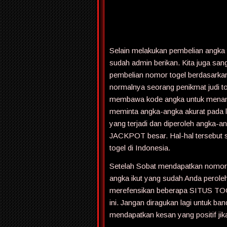
Selain melakukan pembelian angka 
sudah admin berikan. Kita juga s
pembelian nomor togel berdasarkan
normalnya seorang penikmat judi to
membawa kode angka untuk menang
meminta angka-angka akurat pada lel
yang terjadi dan diperoleh angka-
JACKPOT besar. Hal-hal tersebut sa
togel di Indonesia.
Setelah Sobat mendapatkan nomor bo
angka ikut yang sudah Anda peroleh
merefensikan beberapa SITUS 
ini. Jangan diragukan lagi untuk ba
mendapatkan kesan yang positif jik