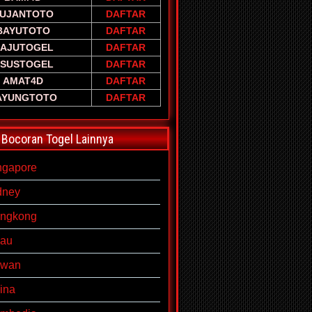
UJANTOTO
DAFTAR
BAYUTOTO
DAFTAR
AJUTOGEL
DAFTAR
SUSTOGEL
DAFTAR
AMAT4D
DAFTAR
AYUNGTOTO
DAFTAR
Bocoran Togel Lainnya
ngapore
dney
ongkong
cau
iwan
ina