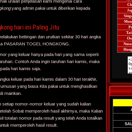
simak uraian penjelasan kami mengenai cara
ngkong
yang admin pakai untuk diberikan kepada
ong hari ini Paling Jitu
 melakukan bettingan dan urutkan sekitar 30 hari angka
uar pada PASARAN TOGEL HONGKONG.
mor yang keluar hanya pada hari yang sama seperti
aruhan. Contoh Anda ingin taruhan hari kamis, maka
 pada hari kamis saja.
ka keluar pada hari kamis dalam 30 hari terakhir,
umusan yang biasa Kita pakai untuk menghasilkan
 di mainkan.
setiap nomor-nomor keluar yang sudah kalian
etelah Sobat memperoleh hasil akhirnya, maka Kalian
sil totalan nomor pada result yang telah Anda totalkan
SA
ntuk memperoleh hasil result.