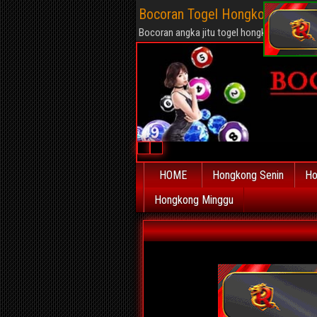
Bocoran Togel Hongkong AKUR
Bocoran angka jitu togel hongkong paling a
HOME
Hongkong Senin
Ho
Hongkong Minggu