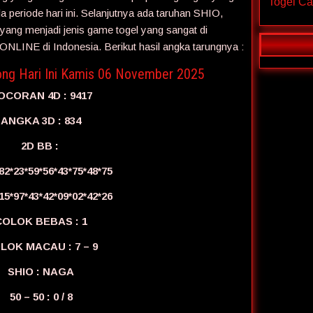
Togel C
 periode hari ini. Selanjutnya ada taruhan SHIO,
ang menjadi jenis game togel yang sangat di
ONLINE di Indonesia. Berikut hasil angka tarungnya :
ng Hari Ini Kamis 06 November 2025
OCORAN 4D : 9417
ANGKA 3D : 834
2D BB :
82*23*59*56*43*75*48*75
15*97*43*42*09*02*42*26
COLOK BEBAS : 1
LOK MACAU : 7 – 9
SHIO : NAGA
50 – 50 : 0 / 8