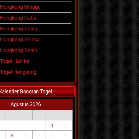
 Hongkong Minggu
 Hongkong Rabu
 Hongkong Sabtu
 Hongkong Selasa
 Hongkong Senin
Togel Hari ini
 Togel Hongkong
Kalender Bocoran Togel
Agustus 2026
S
R
K
J
S
M
1
2
4
5
6
7
8
9