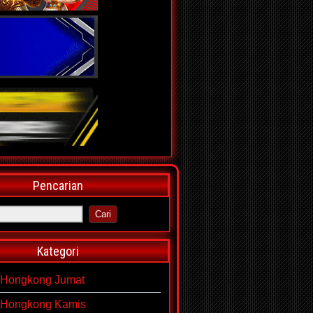
Pencarian
Kategori
 Hongkong Jumat
 Hongkong Kamis