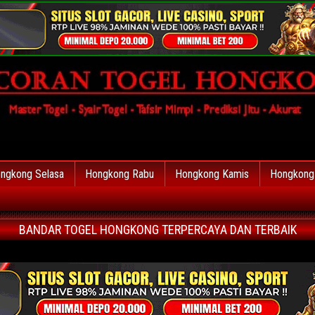
AT
kurat | prediksi situs agen bandar togel hongkong terpercaya | nomor main hon
ngkong Selasa
Hongkong Rabu
Hongkong Kamis
Hongkong
BANDAR TOGEL HONGKONG TERPERCAYA DAN TERBAIK