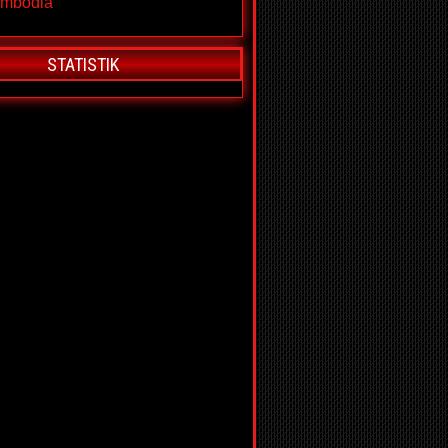
ambodia
STATISTIK