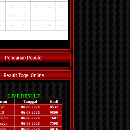
1
12
13
14
15
16
8
19
20
21
22
23
5
26
27
28
29
30
Pencarian Populer
Result Togel Online