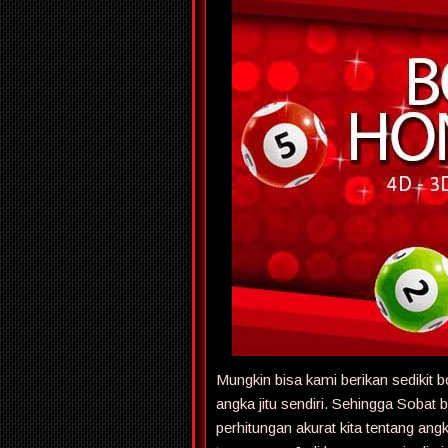
Mungkin bisa kami berikan sedikit 
angka jitu sendiri. Sehingga Sobat
perhitungan akurat kita tentang ang