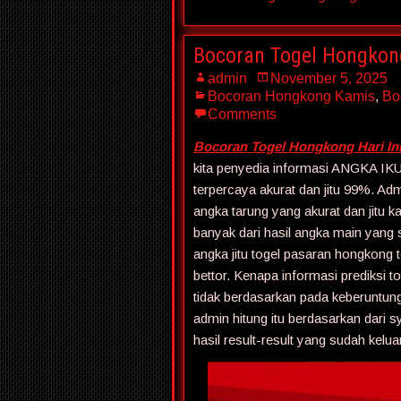
Bocoran Togel Hongkon
admin
November 5, 2025
Bocoran Hongkong Kamis
,
Bo
Comments
Bocoran Togel Hongkong Hari In
kita penyedia informasi ANGK
terpercaya akurat dan jitu 99%. Ad
angka tarung yang akurat dan jitu 
banyak dari hasil angka main yang
angka jitu togel pasaran hongko
bettor. Kenapa informasi prediksi to
tidak berdasarkan pada keberuntu
admin hitung itu berdasarkan dari 
hasil result-result yang sudah kelu