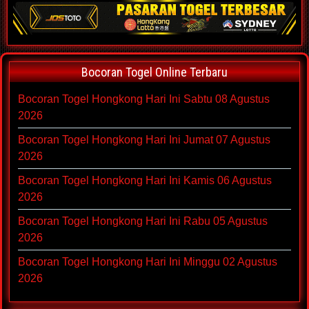
Bocoran Togel Online Terbaru
Bocoran Togel Hongkong Hari Ini Sabtu 08 Agustus
2026
Bocoran Togel Hongkong Hari Ini Jumat 07 Agustus
2026
Bocoran Togel Hongkong Hari Ini Kamis 06 Agustus
2026
Bocoran Togel Hongkong Hari Ini Rabu 05 Agustus
2026
Bocoran Togel Hongkong Hari Ini Minggu 02 Agustus
2026