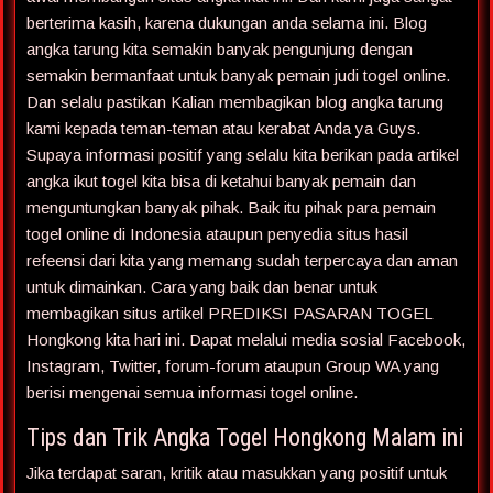
berterima kasih, karena dukungan anda selama ini. Blog
angka tarung kita semakin banyak pengunjung dengan
semakin bermanfaat untuk banyak pemain judi togel online.
Dan selalu pastikan Kalian membagikan blog angka tarung
kami kepada teman-teman atau kerabat Anda ya Guys.
Supaya informasi positif yang selalu kita berikan pada artikel
angka ikut togel kita bisa di ketahui banyak pemain dan
menguntungkan banyak pihak. Baik itu pihak para pemain
togel online di Indonesia ataupun penyedia situs hasil
refeensi dari kita yang memang sudah terpercaya dan aman
untuk dimainkan. Cara yang baik dan benar untuk
membagikan situs artikel PREDIKSI PASARAN TOGEL
Hongkong kita hari ini. Dapat melalui media sosial Facebook,
Instagram, Twitter, forum-forum ataupun Group WA yang
berisi mengenai semua informasi togel online.
Tips dan Trik Angka Togel Hongkong Malam ini
Jika terdapat saran, kritik atau masukkan yang positif untuk