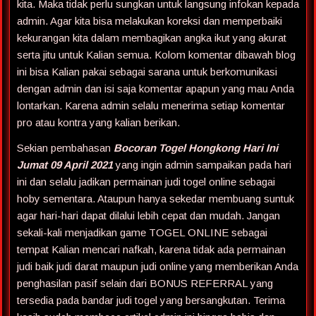
kita. Maka tidak perlu sungkan untuk langsung infokan kepada
admin. Agar kita bisa melakukan koreksi dan memperbaiki
kekurangan kita dalam membagikan angka ikut yang akurat
serta jitu untuk Kalian semua. Kolom komentar dibawah blog
ini bisa Kalian pakai sebagai sarana untuk berkomunikasi
dengan admin dan isi saja komentar apapun yang mau Anda
lontarkan. Karena admin selalu menerima setiap komentar
pro atau kontra yang kalian berikan.
Sekian pembahasan
Bocoran Togel Hongkong Hari Ini
Jumat 09 April 2021
yang ingin admin sampaikan pada hari
ini dan selalu jadikan permainan judi togel online sebagai
hoby sementara. Ataupun hanya sekedar membuang suntuk
agar hari-hari dapat dilalui lebih cepat dan mudah. Jangan
sekali-kali menjadikan game TOGEL ONLINE sebagai
tempat Kalian mencari nafkah, karena tidak ada permainan
judi baik judi darat maupun judi online yang memberikan Anda
penghasilan pasif selain dari BONUS REFERRAL yang
tersedia pada bandar judi togel yang bersangkutan. Terima