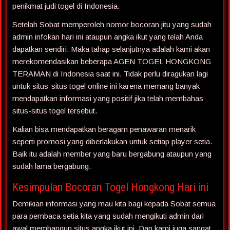
penikmat judi togel di Indonesia.
Setelah Sobat memperoleh nomor bocoran jitu yang sudah
admin infokan hari ini ataupun angka ikut yang telah Anda
dapatkan sendiri. Maka tahap selanjutnya adalah kami akan
merekomendasikan beberapa AGEN TOGEL HONGKONG
TERAMAN di Indonesia saat ini. Tidak perlu diragukan lagi
untuk situs-situs togel online ini karena memang banyak
mendapatkan informasi yang positif jika telah membahas
situs-situs togel tersebut.
Kalian bisa mendapatkan beragam penawaran menarik
seperti promosi yang diberlakukan untuk setiap player setia.
Baik itu adalah member yang baru bergabung ataupun yang
sudah lama bergabung.
Kesimpulan Bocoran Togel Hongkong Hari ini
Demikian informasi yang mau kita bagi kepada Sobat semua
para pembaca setia kita yang sudah mengikuti admin dari
awal membangun situs angka ikut ini. Dan kami juga sangat