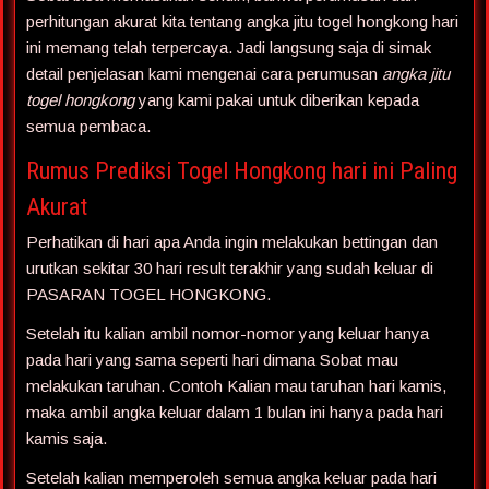
perhitungan akurat kita tentang angka jitu togel hongkong hari
ini memang telah terpercaya. Jadi langsung saja di simak
detail penjelasan kami mengenai cara perumusan
angka jitu
togel hongkong
yang kami pakai untuk diberikan kepada
semua pembaca.
Rumus Prediksi Togel Hongkong hari ini Paling
Akurat
Perhatikan di hari apa Anda ingin melakukan bettingan dan
urutkan sekitar 30 hari result terakhir yang sudah keluar di
PASARAN TOGEL HONGKONG.
Setelah itu kalian ambil nomor-nomor yang keluar hanya
pada hari yang sama seperti hari dimana Sobat mau
melakukan taruhan. Contoh Kalian mau taruhan hari kamis,
maka ambil angka keluar dalam 1 bulan ini hanya pada hari
kamis saja.
Setelah kalian memperoleh semua angka keluar pada hari