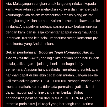
kita. Maka jangan sungkan untuk langsung infokan kepada
kami. Agar admin bisa melakukan koreksi dan memperbaiki
kekurangan kita dalam memberikan prediksi yang akurat
serta jitu bagi Kalian semua. Kolom komentar dibawah artikel
ini dapat Anda jadikan sebagai sarana untuk berkomunikasi
dengan kami dan isi saja komentar apapun yang mau Anda
lontarkan. Karena kita selalu menerima setiap komentar pro
atau kontra yang Anda berikan.
Sekian pembahasan
Bocoran Togel Hongkong Hari Ini
Sabtu 10 April 2021
yang ingin kita berikan pada hari ini dan
selalu jadikan game judi togel online sebagai hoby
sementara. Ataupun hanya sekedar membuang suntuk agar
hari-hari dapat dilalui lebih cepat dan mudah. Jangan sekali-
kali menjadikan game TOGEL ONLINE sebagai wadah Anda
mencari nafkah, karena tidak ada permainan judi baik judi
darat maupun judi online yang memberikan Sobat
penghasilan pasif selain dari BONUS REFERRAL yang
tersedia pada situs judi togel yang bersangkutan. Terima