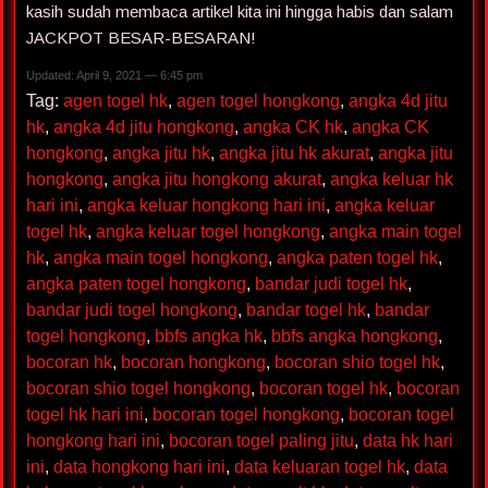
kasih sudah membaca artikel kita ini hingga habis dan salam
JACKPOT BESAR-BESARAN!
Updated: April 9, 2021 — 6:45 pm
Tag:
agen togel hk
,
agen togel hongkong
,
angka 4d jitu
hk
,
angka 4d jitu hongkong
,
angka CK hk
,
angka CK
hongkong
,
angka jitu hk
,
angka jitu hk akurat
,
angka jitu
hongkong
,
angka jitu hongkong akurat
,
angka keluar hk
hari ini
,
angka keluar hongkong hari ini
,
angka keluar
togel hk
,
angka keluar togel hongkong
,
angka main togel
hk
,
angka main togel hongkong
,
angka paten togel hk
,
angka paten togel hongkong
,
bandar judi togel hk
,
bandar judi togel hongkong
,
bandar togel hk
,
bandar
togel hongkong
,
bbfs angka hk
,
bbfs angka hongkong
,
bocoran hk
,
bocoran hongkong
,
bocoran shio togel hk
,
bocoran shio togel hongkong
,
bocoran togel hk
,
bocoran
togel hk hari ini
,
bocoran togel hongkong
,
bocoran togel
hongkong hari ini
,
bocoran togel paling jitu
,
data hk hari
ini
,
data hongkong hari ini
,
data keluaran togel hk
,
data