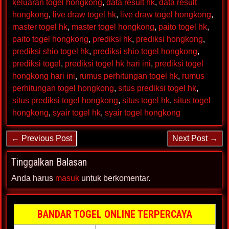
keluaran togel hongkong
,
data result hk
,
data result
hongkong
,
live draw togel hk
,
live draw togel hongkong
,
master togel hk
,
master togel hongkong
,
paito togel hk
,
paito togel hongkong
,
prediksi hk
,
prediksi hongkong
,
prediksi shio togel hk
,
prediksi shio togel hongkong
,
prediksi togel
,
prediksi togel hk hari ini
,
prediksi togel
hongkong hari ini
,
rumus perhitungan togel hk
,
rumus
perhitungan togel hongkong
,
situs prediksi togel hk
,
situs prediksi togel hongkong
,
situs togel hk
,
situs togel
hongkong
,
syair togel hk
,
syair togel hongkong
← Previous Post
Next Post →
Tinggalkan Balasan
Anda harus
masuk
untuk berkomentar.
BANDAR TOGEL ONLINE TERPERCAYA