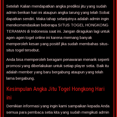
Setelah Kalian mendapatkan angka prediksi jitu yang sudah
admin berikan hari ini ataupun angka tarung yang telah Sobat
dapatkan sendiri. Maka tahap selanjutnya adalah admin ingin
merekomendasikan beberapa SITUS TOGEL HONGKONG
TERAMAN di Indonesia saat ini. Jangan diragukan lagi untuk
agen-agen togel online ini karena memang banyak
memperoleh kesan yang positif jika sudah membahas situs-
situs togel tersebut.
Anda bisa memperoleh beragam penawaran menarik seperti
promosi yang diberlakukan untuk setiap player setia. Baik itu
adalah member yang baru bergabung ataupun yang telah
lama bergabung.
Kesimpulan Angka Jitu Togel Hongkong Hari
ini
Demikian informasi yang ingin kami sampaikan kepada Anda
semua para pembaca setia kita yang sudah mengikuti admin