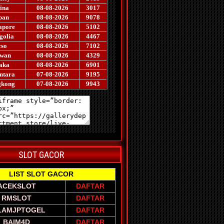
SLOT GACOR
LIST SLOT GACOR
ACEKSLOT
DAFTAR
RMSLOT
DAFTAR
LAMJPTOGEL
DAFTAR
BAIM4D
DAFTAR