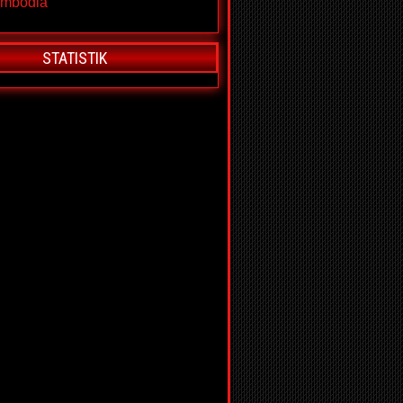
ambodia
STATISTIK