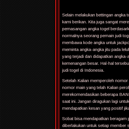
Selain melakukan bettingan angka t
kami berikan. Kita juga sangat m
pemasangan angka togel berdasarka
normalnya seorang pemain judi toge
membawa kode angka untuk jackpot
meminta angka-angka jitu pada leluh
yang terjadi dan didapatkan angka
kemenangan besar. Hal-hal tersebut
judi togel di Indonesia.
Setelah Kalian memperoleh nomor bo
nomor main yang telah Kalian perole
merekomendasikan beberapa B
saat ini. Jangan diragukan lagi unt
mendapatkan kesan yang positif jik
Sobat bisa mendapatkan beragam p
diberlakukan untuk setiap member s