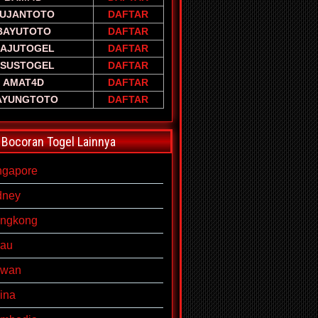
UJANTOTO
DAFTAR
BAYUTOTO
DAFTAR
AJUTOGEL
DAFTAR
SUSTOGEL
DAFTAR
AMAT4D
DAFTAR
AYUNGTOTO
DAFTAR
Bocoran Togel Lainnya
ngapore
dney
ongkong
cau
iwan
ina