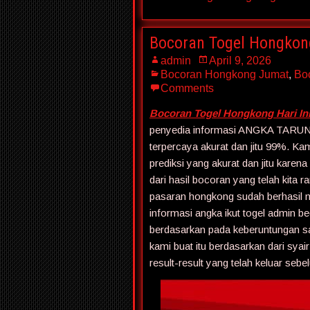
Bocoran Togel Hongkong
admin
April 9, 2026
Bocoran Hongkong Jumat
,
Boc
Comments
Bocoran Togel Hongkong Hari Ini
penyedia informasi ANGKA TA
terpercaya akurat dan jitu 99%. Ka
prediksi yang akurat dan jitu kare
dari hasil bocoran yang telah kita 
pasaran hongkong sudah berhasil 
informasi angka ikut togel admin beg
berdasarkan pada keberuntungan 
kami buat itu berdasarkan dari sya
result-result yang telah keluar seb