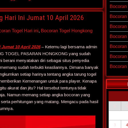
Bocoran
 Hari Ini Jumat 10 April 2026
Bocoran
Bocoran
oran Togel Hari ini
,
Bocoran Togel Hongkong
Bocoran
Bocoran
 Jumat 10 April 2026
– Ketemu lagi bersama admin
RUNG TOGEL PASARAN HONGKONG yang sudah
Bocoran 
mi berani menyatakan diri sebagai situs penyedia
Bocoran
na memang sudah terbukti keasliannya. Dimana banyak
rangkumkan setiap harinya tentang angka tarung togel
memberikan Kemenangan untuk para player. Kenapa
itu akurat dan jitu? Hal tersebut tentunya tidak
saja. Namun memang setiap angka bocoran yang
ir serta perhitungan yang matang. Mengacu pada hasil
S
elumnya.
3