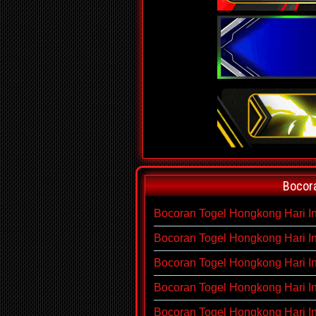
Bocora
Bocoran Togel Hongkong Hari In
Bocoran Togel Hongkong Hari In
Bocoran Togel Hongkong Hari I
Bocoran Togel Hongkong Hari I
Bocoran Togel Hongkong Hari I