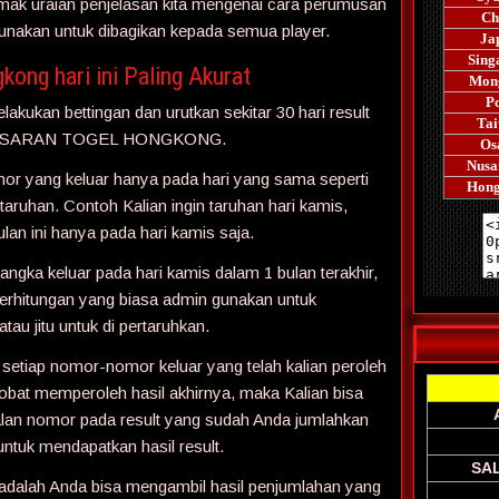
simak uraian penjelasan kita mengenai cara perumusan
unakan untuk dibagikan kepada semua player.
ong hari ini Paling Akurat
lakukan bettingan dan urutkan sekitar 30 hari result
da PASARAN TOGEL HONGKONG.
or yang keluar hanya pada hari yang sama seperti
taruhan. Contoh Kalian ingin taruhan hari kamis,
lan ini hanya pada hari kamis saja.
gka keluar pada hari kamis dalam 1 bulan terakhir,
erhitungan yang biasa admin gunakan untuk
au jitu untuk di pertaruhkan.
tiap nomor-nomor keluar yang telah kalian peroleh
bat memperoleh hasil akhirnya, maka Kalian bisa
otalan nomor pada result yang sudah Anda jumlahkan
ntuk mendapatkan hasil result.
SA
adalah Anda bisa mengambil hasil penjumlahan yang