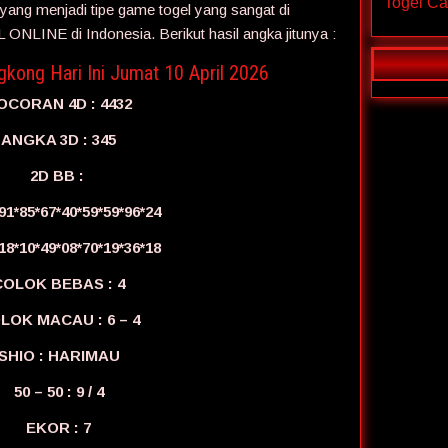
Togel C
ang menjadi tipe game togel yang sangat di
ONLINE di Indonesia. Berikut hasil angka jitunya :
kong Hari Ini Jumat 10 April 2026
OCORAN 4D : 4432
ANGKA 3D : 345
2D BB :
91*85*67*40*59*59*96*24
18*10*49*08*70*19*36*18
COLOK BEBAS : 4
LOK MACAU : 6 – 4
SHIO : HARIMAU
50 – 50 : 9 / 4
EKOR : 7