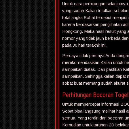
Untuk cara perhitungan selanjutny
yang sudah Kalian totalkan sebelu
total angka Sobat tersebut menjadi
karena berdasarkan penglihatan ad
Hongkong. Maka hasil result yang a
nomor yang tidak jauh berbeda denga
pada 30 hari terakhir ini.
Percaya tidak percaya Anda dengan a
merekomendasikan Kalian untuk me
sampaikan diatas. Dan pastikan Ka
sampaikan. Sehingga kalian dapat 
sobat buat memang sudah akurat sert
Perhitungan Bocoran Togel
Untuk mempercepat informasi B
Sobat bisa langsung melihat hasil 
semua. Yang terdiri dari bocoran
Kemudian untuk taruhan 2D belaka