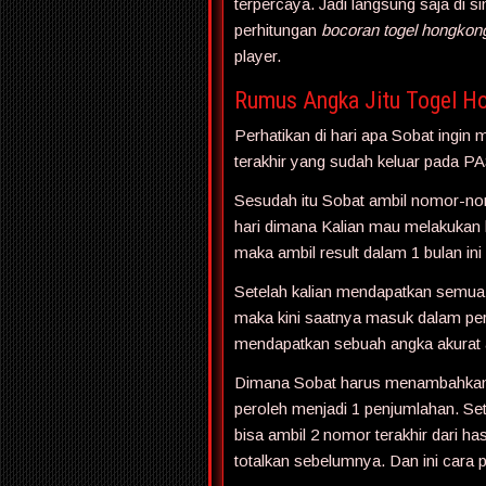
terpercaya. Jadi langsung saja di 
perhitungan
bocoran togel hongkon
player.
Rumus Angka Jitu Togel Hon
Perhatikan di hari apa Sobat ingin m
terakhir yang sudah keluar pa
Sesudah itu Sobat ambil nomor-nom
hari dimana Kalian mau melakukan 
maka ambil result dalam 1 bulan ini
Setelah kalian mendapatkan semua a
maka kini saatnya masuk dalam per
mendapatkan sebuah angka akurat at
Dimana Sobat harus menambahkan
peroleh menjadi 1 penjumlahan. Se
bisa ambil 2 nomor terakhir dari ha
totalkan sebelumnya. Dan ini cara