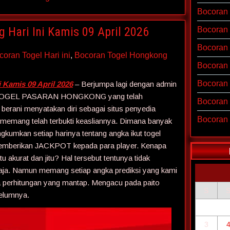
Bocoran
 Hari Ini Kamis 09 April 2026
Bocoran
Bocoran
coran Togel Hari ini
,
Bocoran Togel Hongkong
Bocoran
Bocoran
 Kamis 09 April 2026
– Berjumpa lagi dengan admin
U TOGEL PASARAN HONGKONG yang telah
Bocoran 
a berani menyatakan diri sebagai situs penyedia
Bocoran
na memang telah terbukti keasliannya. Dimana banyak
rangkumkan setiap harinya tentang angka ikut togel
emberikan JACKPOT kepada para player. Kenapa
u akurat dan jitu? Hal tersebut tentunya tidak
aja. Namun memang setiap angka prediksi yang kami
rta perhitungan yang mantap. Mengacu pada paito
S
belumnya.
3