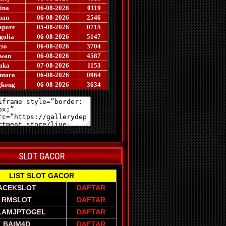
SLOT GACOR
LIST SLOT GACOR
ACEKSLOT
DAFTAR
RMSLOT
DAFTAR
LAMJPTOGEL
DAFTAR
BAIM4D
DAFTAR