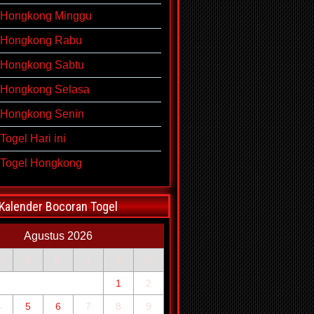
 Hongkong Minggu
 Hongkong Rabu
 Hongkong Sabtu
 Hongkong Selasa
 Hongkong Senin
Togel Hari ini
 Togel Hongkong
Kalender Bocoran Togel
Agustus 2026
S
R
K
J
S
M
1
2
4
5
6
7
8
9