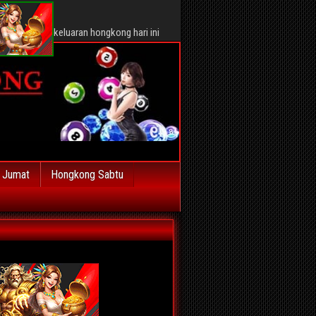
gkong | data keluaran hongkong hari ini
 Jumat
Hongkong Sabtu