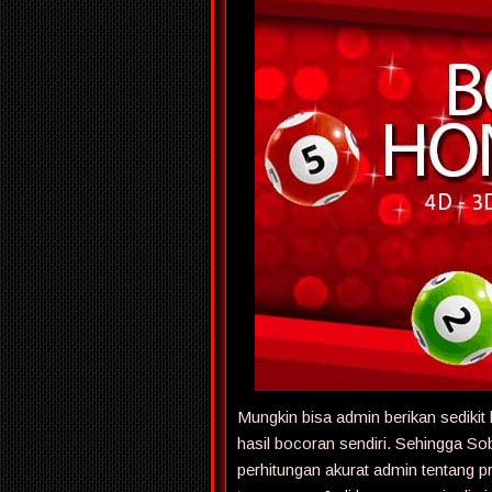
Mungkin bisa admin berikan sedikit
hasil bocoran sendiri. Sehingga S
perhitungan akurat admin tentang p