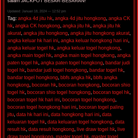
salam JACKPOT BESAR-BESARAN!
Updated: Januari 18, 2024 — 12:52 pm
Tag:
angka 4d jitu hk
,
angka 4d jitu hongkong
,
angka CK
hk
,
angka CK hongkong
,
angka jitu hk
,
angka jitu hk
akurat
,
angka jitu hongkong
,
angka jitu hongkong akurat
,
angka keluar hk hari ini
,
angka keluar hongkong hari ini
,
angka keluar togel hk
,
angka keluar togel hongkong
,
angka main togel hk
,
angka main togel hongkong
,
angka
paten togel hk
,
angka paten togel hongkong
,
bandar judi
togel hk
,
bandar judi togel hongkong
,
bandar togel hk
,
bandar togel hongkong
,
bbfs angka hk
,
bbfs angka
hongkong
,
bocoran hk
,
bocoran hongkong
,
bocoran shio
togel hk
,
bocoran shio togel hongkong
,
bocoran togel hk
,
bocoran togel hk hari ini
,
bocoran togel hongkong
,
bocoran togel hongkong hari ini
,
bocoran togel paling
jitu
,
data hk hari ini
,
data hongkong hari ini
,
data
keluaran togel hk
,
data keluaran togel hongkong
,
data
result hk
,
data result hongkong
,
live draw togel hk
,
live
draw togel hongkong
,
master togel hk
,
master togel