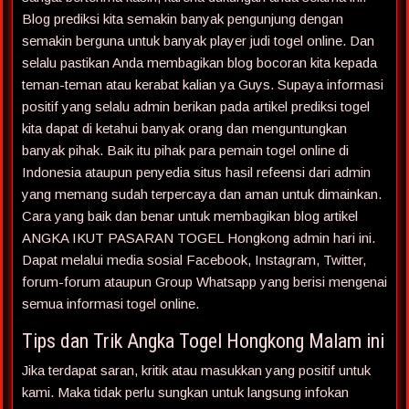
Blog prediksi kita semakin banyak pengunjung dengan
semakin berguna untuk banyak player judi togel online. Dan
selalu pastikan Anda membagikan blog bocoran kita kepada
teman-teman atau kerabat kalian ya Guys. Supaya informasi
positif yang selalu admin berikan pada artikel prediksi togel
kita dapat di ketahui banyak orang dan menguntungkan
banyak pihak. Baik itu pihak para pemain togel online di
Indonesia ataupun penyedia situs hasil refeensi dari admin
yang memang sudah terpercaya dan aman untuk dimainkan.
Cara yang baik dan benar untuk membagikan blog artikel
ANGKA IKUT PASARAN TOGEL Hongkong admin hari ini.
Dapat melalui media sosial Facebook, Instagram, Twitter,
forum-forum ataupun Group Whatsapp yang berisi mengenai
semua informasi togel online.
Tips dan Trik Angka Togel Hongkong Malam ini
Jika terdapat saran, kritik atau masukkan yang positif untuk
kami. Maka tidak perlu sungkan untuk langsung infokan