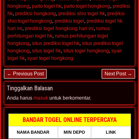
hongkong
,
paito togel hk
,
paito togel hongkong
,
prediksi
hk
,
prediksi hongkong
,
prediksi shio togel hk
,
prediksi
shio togel hongkong
,
prediksi togel
,
prediksi togel hk
hari ini
,
prediksi togel hongkong hari ini
,
rumus
perhitungan togel hk
,
rumus perhitungan togel
hongkong
,
situs prediksi togel hk
,
situs prediksi togel
hongkong
,
situs togel hk
,
situs togel hongkong
,
syair
togel hk
,
syair togel hongkong
← Previous Post
Next Post →
Tinggalkan Balasan
Anda harus
masuk
untuk berkomentar.
BANDAR TOGEL ONLINE TERPERCAYA
NAMA BANDAR
MIN DEPO
LINK