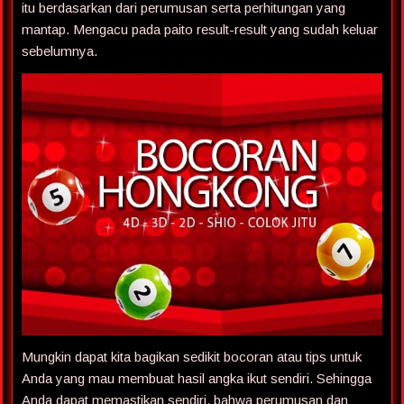
itu berdasarkan dari perumusan serta perhitungan yang
mantap. Mengacu pada paito result-result yang sudah keluar
sebelumnya.
Mungkin dapat kita bagikan sedikit bocoran atau tips untuk
Anda yang mau membuat hasil angka ikut sendiri. Sehingga
Anda dapat memastikan sendiri, bahwa perumusan dan