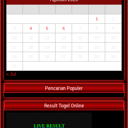
S
S
R
K
J
S
M
1
2
3
4
5
6
7
8
9
10
11
12
13
14
15
16
17
18
19
20
21
22
23
24
25
26
27
28
29
30
31
« Jul
Pencarian Populer
Result Togel Online