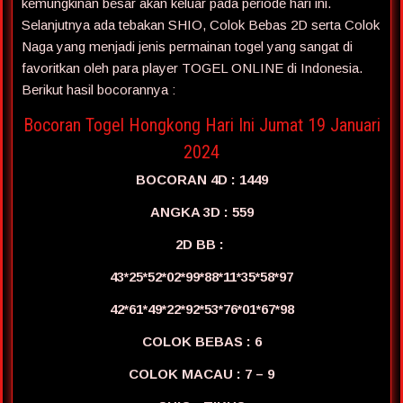
kemungkinan besar akan keluar pada periode hari ini.
Selanjutnya ada tebakan SHIO, Colok Bebas 2D serta Colok
Naga yang menjadi jenis permainan togel yang sangat di
favoritkan oleh para player TOGEL ONLINE di Indonesia.
Berikut hasil bocorannya :
Bocoran Togel Hongkong Hari Ini Jumat 19 Januari
2024
BOCORAN 4D : 1449
ANGKA 3D : 559
2D BB :
43*25*52*02*99*88*11*35*58*97
42*61*49*22*92*53*76*01*67*98
COLOK BEBAS : 6
COLOK MACAU : 7 – 9