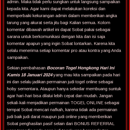
admin. Maka tidak perlu sungkan untuk langsung sampaikan
kepada kita. Agar kami dapat melakukan koreksi dan
memperbaiki kekurangan admin dalam memberikan angka
tarung yang akurat serta jitu bagi Kalian semua. Kolom
komentar dibawah artikel ini dapat Sobat pakai sebagai
sarana untuk berkomunikasi dengan kita dan isi saja
komentar apapun yang ingin Sobat lontarkan. Karena kita
selalu menerima setiap komentar pro atau kontra yang Anda
sampaikan.
Sekian pembahasan
Bocoran Togel Hongkong Hari Ini
Kamis 18 Januari 2024
yang mau kita sampaikan pada hari
ini dan selalu jadikan permainan judi togel online sebagai
hoby sementara. Ataupun hanya sekedar membuang suntuk
agar hari-hari bisa dilalui lebih cepat dan mudah. Jangan
sekali-kali menjadikan permainan TOGEL ONLINE sebagai
tempat Sobat mencari nafkah, karena tidak ada permainan
judi baik judi darat maupun judi online yang memberikan
Sobat penghasilan pasif selain dari BONUS REFERRAL