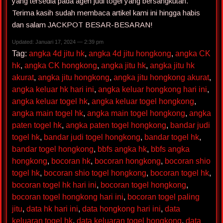
yang tersedia pada agen judi togel yang bersangkutan.
Terima kasih sudah membaca artikel kami ini hingga habis
dan salam JACKPOT BESAR-BESARAN!
Updated: Januari 17, 2024 — 2:39 pm
Tag:
angka 4d jitu hk
,
angka 4d jitu hongkong
,
angka CK
hk
,
angka CK hongkong
,
angka jitu hk
,
angka jitu hk
akurat
,
angka jitu hongkong
,
angka jitu hongkong akurat
,
angka keluar hk hari ini
,
angka keluar hongkong hari ini
,
angka keluar togel hk
,
angka keluar togel hongkong
,
angka main togel hk
,
angka main togel hongkong
,
angka
paten togel hk
,
angka paten togel hongkong
,
bandar judi
togel hk
,
bandar judi togel hongkong
,
bandar togel hk
,
bandar togel hongkong
,
bbfs angka hk
,
bbfs angka
hongkong
,
bocoran hk
,
bocoran hongkong
,
bocoran shio
togel hk
,
bocoran shio togel hongkong
,
bocoran togel hk
,
bocoran togel hk hari ini
,
bocoran togel hongkong
,
bocoran togel hongkong hari ini
,
bocoran togel paling
jitu
,
data hk hari ini
,
data hongkong hari ini
,
data
keluaran togel hk
,
data keluaran togel hongkong
,
data