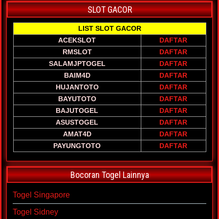
SLOT GACOR
LIST SLOT GACOR
ACEKSLOT
DAFTAR
RMSLOT
DAFTAR
SALAMJPTOGEL
DAFTAR
BAIM4D
DAFTAR
HUJANTOTO
DAFTAR
BAYUTOTO
DAFTAR
BAJUTOGEL
DAFTAR
ASUSTOGEL
DAFTAR
AMAT4D
DAFTAR
PAYUNGTOTO
DAFTAR
Bocoran Togel Lainnya
Togel Singapore
Togel Sidney