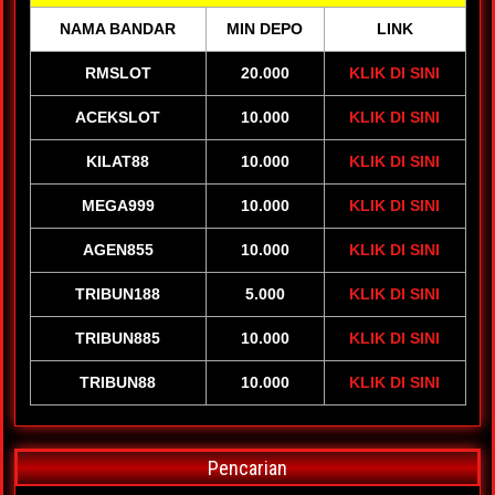
NAMA BANDAR
MIN DEPO
LINK
RMSLOT
20.000
KLIK DI SINI
ACEKSLOT
10.000
KLIK DI SINI
KILAT88
10.000
KLIK DI SINI
MEGA999
10.000
KLIK DI SINI
AGEN855
10.000
KLIK DI SINI
TRIBUN188
5.000
KLIK DI SINI
TRIBUN885
10.000
KLIK DI SINI
TRIBUN88
10.000
KLIK DI SINI
Pencarian