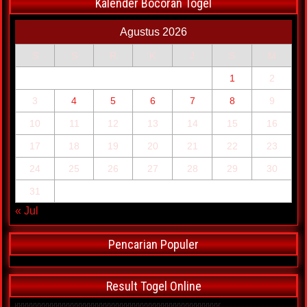
Kalender Bocoran Togel
Agustus 2026
S
S
R
K
J
S
M
1
2
3
4
5
6
7
8
9
10
11
12
13
14
15
16
17
18
19
20
21
22
23
24
25
26
27
28
29
30
31
« Jul
Pencarian Populer
Result Togel Online