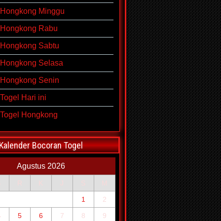
 Hongkong Minggu
 Hongkong Rabu
 Hongkong Sabtu
 Hongkong Selasa
 Hongkong Senin
Togel Hari ini
 Togel Hongkong
Kalender Bocoran Togel
Agustus 2026
S
R
K
J
S
M
1
2
4
5
6
7
8
9