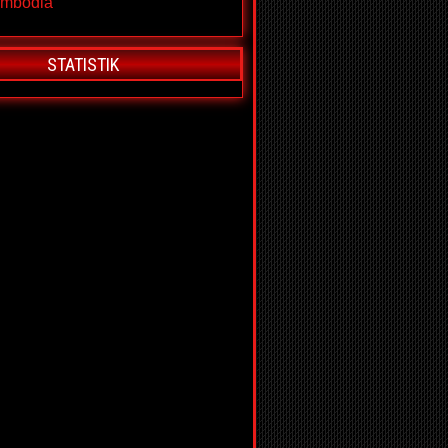
ambodia
STATISTIK