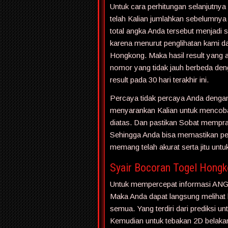
Untuk cara perhitungan selanjutnya
telah Kalian jumlahkan sebelumnya 
total angka Anda tersebut menjadi 
karena menurut penglihatan kami d
Hongkong. Maka hasil result yang a
nomor yang tidak jauh berbeda deng
result pada 30 hari terakhir ini.
Percaya tidak percaya Anda dengan 
menyarankan Kalian untuk mencoba
diatas. Dan pastikan Sobat memprak
Sehingga Anda bisa memastikan per
memang telah akurat serta jitu untu
Syair Bocoran Togel Hongk
Untuk mempercepat informasi AN
Maka Anda dapat langsung melihat 
semua. Yang terdiri dari prediks
Kemudian untuk tebakan 2D belaka