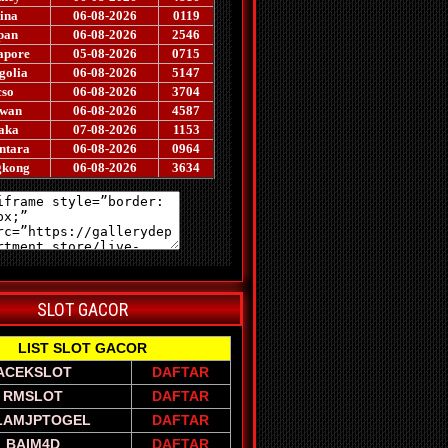
SLOT GACOR
LIST SLOT GACOR
ACEKSLOT
DAFTAR
RMSLOT
DAFTAR
LAMJPTOGEL
DAFTAR
BAIM4D
DAFTAR