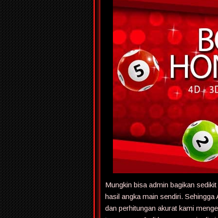
Mungkin bisa admin bagikan sedikit
hasil angka main sendiri. Sehingg
dan perhitungan akurat kami mengen