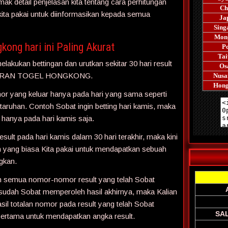
mak detail penjelasan kita tentang cara perhitungan
ita pakai untuk diinformasikan kepada semua
ong hari ini Paling Akurat
elakukan bettingan dan urutkan sekitar 30 hari result
 PASARAN TOGEL HONGKONG.
or yang keluar hanya pada hari yang sama seperti
 taruhan. Contoh Sobat ingin betting hari kamis, maka
i hanya pada hari kamis saja.
lt pada hari kamis dalam 30 hari terakhir, maka kini
 yang biasa Kita pakai untuk mendapatkan sebuah
ngkan.
 semua nomor-nomor result yang telah Sobat
sudah Sobat memperoleh hasil akhirnya, maka Kalian
asil totalan nomor pada result yang telah Sobat
SA
pertama untuk mendapatkan angka result.