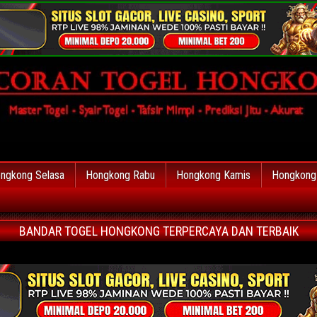
AT
kurat | prediksi situs agen bandar togel hongkong terpercaya | nomor main hon
ngkong Selasa
Hongkong Rabu
Hongkong Kamis
Hongkong
BANDAR TOGEL HONGKONG TERPERCAYA DAN TERBAIK