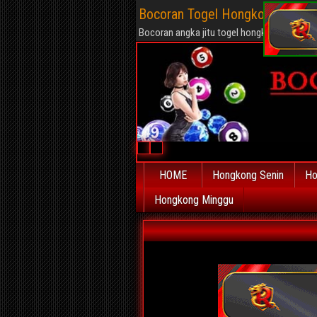
Bocoran Togel Hongkong AKUR
Bocoran angka jitu togel hongkong paling a
HOME
Hongkong Senin
Ho
Hongkong Minggu