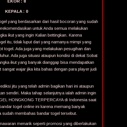
EKOR : 8
KEPALA : 0
ogel yang berdasarkan dari hasil bocoran yang sudah
merekomendasikan untuk Anda semua melakukan
ka ikut yang ingin Kalian bettingkan. Karena
gel itu, tidak luput dari yang namanya mimpi yang
 togel. Ada juga yang melakukan pesugihan dan
hur. Ada juga situasi ataupun kondisi di dekat Sobat
-angka ikut yang banyak dianggap bisa mendapatkan
sangat wajar jika kita bahas dengan para player judi
ksi jitu yang telah admin bagikan hari ini ataupun
n sendiri. Maka tahap selanjutnya ialah admin ingin
TOGEL HONGKONG TERPERCAYA di Indonesia saat
uk bandar togel online ini karena memang banyak
ka sudah membahas bandar togel tersebut.
nawaran menarik seperti promosi yang diberlakukan