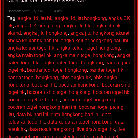
salam JACKPOT BESAR-BESARAN!
Updated: Maret 23, 2022 — 8:34 am
Tag:
angka 4d jitu hk
,
angka 4d jitu hongkong
,
angka CK
hk
,
angka CK hongkong
,
angka jitu hk
,
angka jitu hk
akurat
,
angka jitu hongkong
,
angka jitu hongkong akurat
,
angka keluar hk hari ini
,
angka keluar hongkong hari ini
,
angka keluar togel hk
,
angka keluar togel hongkong
,
angka main togel hk
,
angka main togel hongkong
,
angka
paten togel hk
,
angka paten togel hongkong
,
bandar judi
togel hk
,
bandar judi togel hongkong
,
bandar togel hk
,
bandar togel hongkong
,
bbfs angka hk
,
bbfs angka
hongkong
,
bocoran hk
,
bocoran hongkong
,
bocoran shio
togel hk
,
bocoran shio togel hongkong
,
bocoran togel hk
,
bocoran togel hk hari ini
,
bocoran togel hongkong
,
bocoran togel hongkong hari ini
,
bocoran togel paling
jitu
,
data hk hari ini
,
data hongkong hari ini
,
data
keluaran togel hk
,
data keluaran togel hongkong
,
data
result hk
,
data result hongkong
,
live draw togel hk
,
live
draw togel hongkong
,
master togel hk
,
master togel