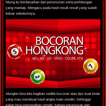
hitung itu berdasarkan dari perumusan serta perhitungan
yang mantap. Mengacu pada hasil result-result yang sudah
keluar sebelumnya.
Mungkin bisa kita bagikan sedikit bocoran atau tips buat Anda
yang mau membuat hasil angka main sendiri. Sehingga
kalian bisa memastikan sendiri, bahwa perumusan dan