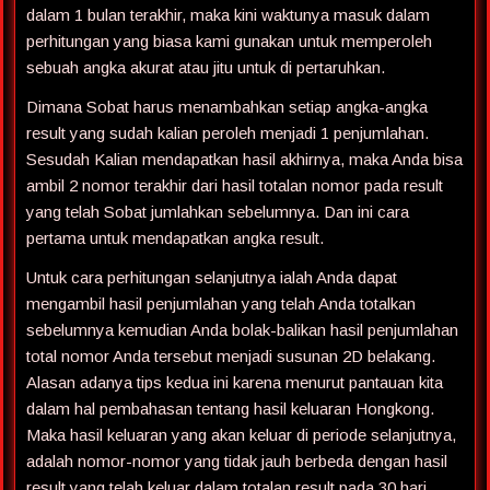
dalam 1 bulan terakhir, maka kini waktunya masuk dalam
perhitungan yang biasa kami gunakan untuk memperoleh
sebuah angka akurat atau jitu untuk di pertaruhkan.
Dimana Sobat harus menambahkan setiap angka-angka
result yang sudah kalian peroleh menjadi 1 penjumlahan.
Sesudah Kalian mendapatkan hasil akhirnya, maka Anda bisa
ambil 2 nomor terakhir dari hasil totalan nomor pada result
yang telah Sobat jumlahkan sebelumnya. Dan ini cara
pertama untuk mendapatkan angka result.
Untuk cara perhitungan selanjutnya ialah Anda dapat
mengambil hasil penjumlahan yang telah Anda totalkan
sebelumnya kemudian Anda bolak-balikan hasil penjumlahan
total nomor Anda tersebut menjadi susunan 2D belakang.
Alasan adanya tips kedua ini karena menurut pantauan kita
dalam hal pembahasan tentang hasil keluaran Hongkong.
Maka hasil keluaran yang akan keluar di periode selanjutnya,
adalah nomor-nomor yang tidak jauh berbeda dengan hasil
result yang telah keluar dalam totalan result pada 30 hari