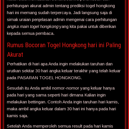
perhitungan akurat admin tentang prediksi togel hongkong
hari ini memang sudah terpercaya. Jadi langsung saja di
simak uraian penjelasan admin mengenai cara perhitungan
angka main togel hongkong
yang kita pakai untuk diberikan
kepada semua pembaca.
Rumus Bocoran Togel Hongkong hari ini Paling
Akurat
Perhatikan di hari apa Anda ingin melakukan taruhan dan
urutkan sekitar 30 hari angka keluar terakhir yang telah keluar
pada PASARAN TOGEL HONGKONG.
Sesudah itu Anda ambil nomor-nomor yang keluar hanya
pada hari yang sama seperti hari dimana Kalian ingin
melakukan bettingan. Contoh Anda ingin taruhan hari kamis,
maka ambil angka keluar dalam 30 hari ini hanya pada hari
kamis saja.
Setelah Anda memperoleh semua result pada hari kamis