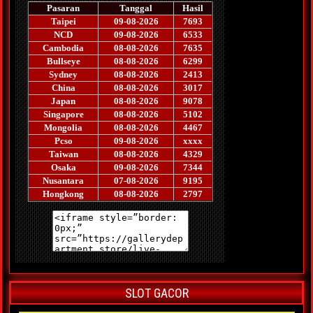
SLOT GACOR