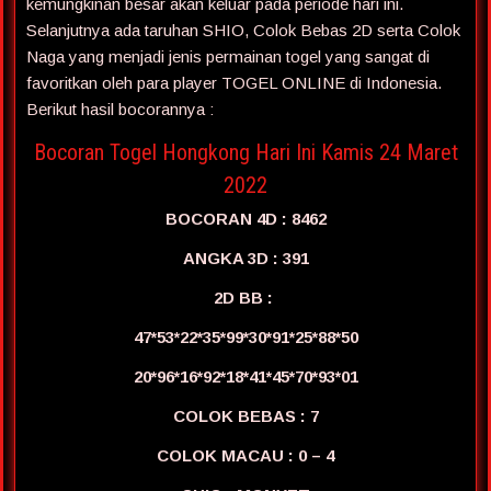
kemungkinan besar akan keluar pada periode hari ini.
Selanjutnya ada taruhan SHIO, Colok Bebas 2D serta Colok
Naga yang menjadi jenis permainan togel yang sangat di
favoritkan oleh para player TOGEL ONLINE di Indonesia.
Berikut hasil bocorannya :
Bocoran Togel Hongkong Hari Ini Kamis 24 Maret
2022
BOCORAN 4D : 8462
ANGKA 3D : 391
2D BB :
47*53*22*35*99*30*91*25*88*50
20*96*16*92*18*41*45*70*93*01
COLOK BEBAS : 7
COLOK MACAU : 0 – 4