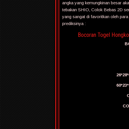
angka yang kemungkinan besar akan 
tebakan SHIO, Colok Bebas 2D ser
yang sangat di favoritkan oleh pa
prediksinya :
Bocoran Togel Hongko
B
26*28*
60*23*
CO