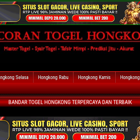
AT
kurat | prediksi situs agen bandar togel hongkong terpercaya | nomor main hon
ngkong Selasa
Hongkong Rabu
Hongkong Kamis
Hongkong
BANDAR TOGEL HONGKONG TERPERCAYA DAN TERBAIK