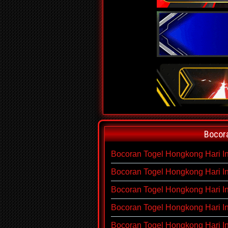
Bocora
Bocoran Togel Hongkong Hari In
Bocoran Togel Hongkong Hari In
Bocoran Togel Hongkong Hari I
Bocoran Togel Hongkong Hari I
Bocoran Togel Hongkong Hari I