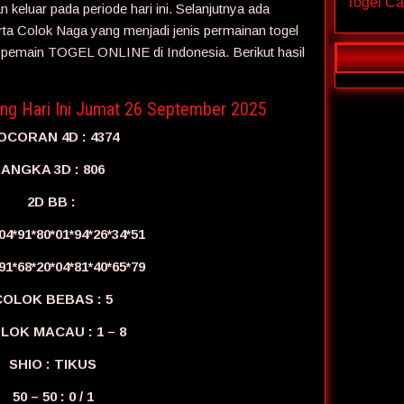
Togel C
keluar pada periode hari ini. Selanjutnya ada
ta Colok Naga yang menjadi jenis permainan togel
ra pemain TOGEL ONLINE di Indonesia. Berikut hasil
ng Hari Ini Jumat 26 September 2025
OCORAN 4D : 4374
ANGKA 3D : 806
2D BB :
04*91*80*01*94*26*34*51
91*68*20*04*81*40*65*79
COLOK BEBAS : 5
LOK MACAU : 1 – 8
SHIO : TIKUS
50 – 50 : 0 / 1