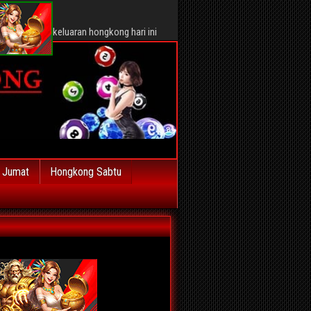
gkong | data keluaran hongkong hari ini
 Jumat
Hongkong Sabtu