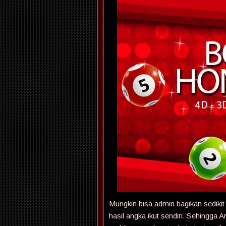
Mungkin bisa admin bagikan sedikit
hasil angka ikut sendiri. Sehingga