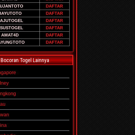
UJANTOTO
DAFTAR
BAYUTOTO
DAFTAR
AJUTOGEL
DAFTAR
SUSTOGEL
DAFTAR
AMAT4D
DAFTAR
AYUNGTOTO
DAFTAR
Bocoran Togel Lainnya
ngapore
dney
ongkong
cau
iwan
ina