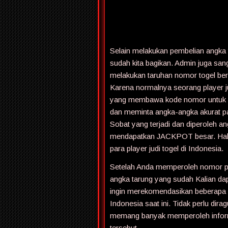
Selain melakukan pembelian angka 
sudah kita bagikan. Admin juga sa
melakukan taruhan nomor togel ber
Karena normalnya seorang player jud
yang membawa kode nomor untuk m
dan meminta angka-angka akurat pada
Sobat yang terjadi dan diperoleh a
mendapatkan JACKPOT besar. Hal-ha
para player judi togel di Indonesia.
Setelah Anda memperoleh nomor pred
angka tarung yang sudah Kalian dap
ingin merekomendasikan beber
Indonesia saat ini. Tidak perlu dirag
memang banyak memperoleh informa
tersebut.