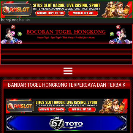
Bocoran Togel Hongkong AKURAT
Bocoran angka jitu togel hongkong paling akurat | prediksi situs agen
bandar togel hongkong terpercaya | nomor main hongkong | data keluaran
hongkong hari ini
BANDAR TOGEL HONGKONG TERPERCAYA DAN TERBAIK