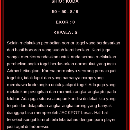
SHIO : KUDA
50 – 50 : 8 / 9
EKOR : 0
KEPALA : 5
Selain melakukan pembelian nomor togel yang berdasarkan
dari hasil bocoran yang sudah kami berikan. Kami juga
sangat merekomendasikan untuk Anda semua melakukan
pembelian angka togel berdasarkan nomor ikut yang ingin
Admin bettingkan. Karena normalnya seorang pemain judi
togel itu, tidak luput dari yang namanya mimpi yang
membawa kode angka untuk jackpot togel. Ada juga yang
melakukan pesugihan dan meminta angka-angka jitu pada
leluhur. Ada juga situasi ataupun kondisi di dekat kita yang
terjadi dan didapatkan angka-angka tarung yang banyak
dianggap bisa memperoleh JACKPOT besar. Hal-hal
tersebut sangat lumrah bila kita bahas dengan para player
judi togel di Indonesia.