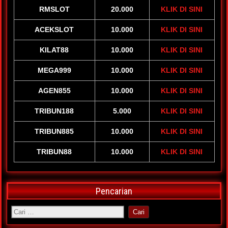
RMSLOT
20.000
KLIK DI SINI
ACEKSLOT
10.000
KLIK DI SINI
KILAT88
10.000
KLIK DI SINI
MEGA999
10.000
KLIK DI SINI
AGEN855
10.000
KLIK DI SINI
TRIBUN188
5.000
KLIK DI SINI
TRIBUN885
10.000
KLIK DI SINI
TRIBUN88
10.000
KLIK DI SINI
Pencarian