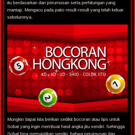
itu berdasarkan dari perumusan serta perhitungan yang
mantap. Mengacu pada paito result-result yang telah keluar
sebelumnya.
Mungkin dapat kita berikan sedikit bocoran atau tips untuk
Sobat yang ingin membuat hasil angka jitu sendiri. Sehingga
Sobat bisa memastikan sendiri, bahwa perumusan dan