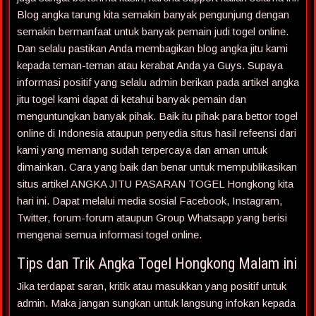
Blog angka tarung kita semakin banyak pengunjung dengan
semakin bermanfaat untuk banyak pemain judi togel online.
Dan selalu pastikan Anda membagikan blog angka jitu kami
kepada teman-teman atau kerabat Anda ya Guys. Supaya
informasi positif yang selalu admin berikan pada artikel angka
jitu togel kami dapat di ketahui banyak pemain dan
menguntungkan banyak pihak. Baik itu pihak para bettor togel
online di Indonesia ataupun penyedia situs hasil refeensi dari
kami yang memang sudah terpercaya dan aman untuk
dimainkan. Cara yang baik dan benar untuk mempublikasikan
situs artikel ANGKA JITU PASARAN TOGEL Hongkong kita
hari ini. Dapat melalui media sosial Facebook, Instagram,
Twitter, forum-forum ataupun Group Whatsapp yang berisi
mengenai semua informasi togel online.
Tips dan Trik Angka Togel Hongkong Malam ini
Jika terdapat saran, kritik atau masukkan yang positif untuk
admin. Maka jangan sungkan untuk langsung infokan kepada