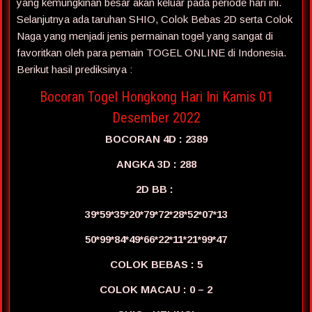
yang kemungkinan besar akan keluar pada periode hari ini.
Selanjutnya ada taruhan SHIO, Colok Bebas 2D serta Colok
Naga yang menjadi jenis permainan togel yang sangat di
favoritkan oleh para pemain TOGEL ONLINE di Indonesia.
Berikut hasil prediksinya :
Bocoran Togel Hongkong Hari Ini Kamis 01
Desember 2022
BOCORAN 4D : 2389
ANGKA 3D : 288
2D BB :
39*59*35*20*79*72*28*52*07*13
50*99*84*49*66*22*11*21*99*47
COLOK BEBAS : 5
COLOK MACAU : 0 – 2