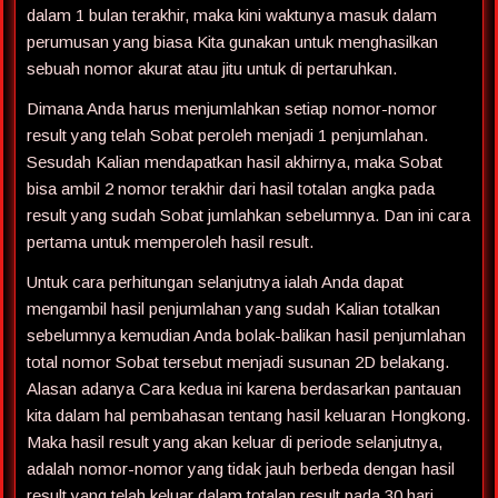
dalam 1 bulan terakhir, maka kini waktunya masuk dalam
perumusan yang biasa Kita gunakan untuk menghasilkan
sebuah nomor akurat atau jitu untuk di pertaruhkan.
Dimana Anda harus menjumlahkan setiap nomor-nomor
result yang telah Sobat peroleh menjadi 1 penjumlahan.
Sesudah Kalian mendapatkan hasil akhirnya, maka Sobat
bisa ambil 2 nomor terakhir dari hasil totalan angka pada
result yang sudah Sobat jumlahkan sebelumnya. Dan ini cara
pertama untuk memperoleh hasil result.
Untuk cara perhitungan selanjutnya ialah Anda dapat
mengambil hasil penjumlahan yang sudah Kalian totalkan
sebelumnya kemudian Anda bolak-balikan hasil penjumlahan
total nomor Sobat tersebut menjadi susunan 2D belakang.
Alasan adanya Cara kedua ini karena berdasarkan pantauan
kita dalam hal pembahasan tentang hasil keluaran Hongkong.
Maka hasil result yang akan keluar di periode selanjutnya,
adalah nomor-nomor yang tidak jauh berbeda dengan hasil
result yang telah keluar dalam totalan result pada 30 hari