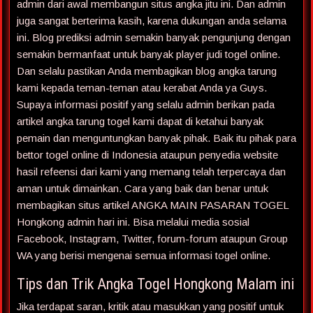
admin dari awal membangun situs angka jitu ini. Dan admin
juga sangat berterima kasih, karena dukungan anda selama
ini. Blog prediksi admin semakin banyak pengunjung dengan
semakin bermanfaat untuk banyak player judi togel online.
Dan selalu pastikan Anda membagikan blog angka tarung
kami kepada teman-teman atau kerabat Anda ya Guys.
Supaya informasi positif yang selalu admin berikan pada
artikel angka tarung togel kami dapat di ketahui banyak
pemain dan menguntungkan banyak pihak. Baik itu pihak para
bettor togel online di Indonesia ataupun penyedia website
hasil refeensi dari kami yang memang telah terpercaya dan
aman untuk dimainkan. Cara yang baik dan benar untuk
membagikan situs artikel ANGKA MAIN PASARAN TOGEL
Hongkong admin hari ini. Bisa melalui media sosial
Facebook, Instagram, Twitter, forum-forum ataupun Group
WA yang berisi mengenai semua informasi togel online.
Tips dan Trik Angka Togel Hongkong Malam ini
Jika terdapat saran, kritik atau masukkan yang positif untuk