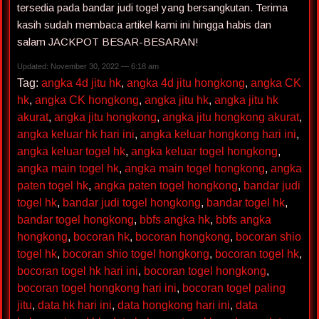
tersedia pada bandar judi togel yang bersangkutan. Terima
kasih sudah membaca artikel kami ini hingga habis dan
salam JACKPOT BESAR-BESARAN!
Updated: November 30, 2022 — 6:18 am
Tag:
angka 4d jitu hk
,
angka 4d jitu hongkong
,
angka CK
hk
,
angka CK hongkong
,
angka jitu hk
,
angka jitu hk
akurat
,
angka jitu hongkong
,
angka jitu hongkong akurat
,
angka keluar hk hari ini
,
angka keluar hongkong hari ini
,
angka keluar togel hk
,
angka keluar togel hongkong
,
angka main togel hk
,
angka main togel hongkong
,
angka
paten togel hk
,
angka paten togel hongkong
,
bandar judi
togel hk
,
bandar judi togel hongkong
,
bandar togel hk
,
bandar togel hongkong
,
bbfs angka hk
,
bbfs angka
hongkong
,
bocoran hk
,
bocoran hongkong
,
bocoran shio
togel hk
,
bocoran shio togel hongkong
,
bocoran togel hk
,
bocoran togel hk hari ini
,
bocoran togel hongkong
,
bocoran togel hongkong hari ini
,
bocoran togel paling
jitu
,
data hk hari ini
,
data hongkong hari ini
,
data