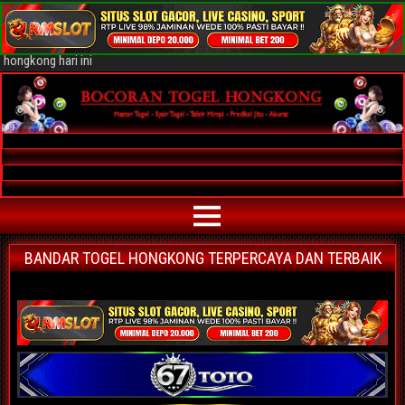
Bocoran Togel Hongkong AKURAT
Bocoran angka jitu togel hongkong paling akurat | prediksi situs agen
bandar togel hongkong terpercaya | nomor main hongkong | data keluaran
hongkong hari ini
BANDAR TOGEL HONGKONG TERPERCAYA DAN TERBAIK