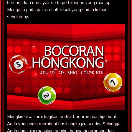
berdasarkan dari syair serta perhitungan yang mantap.
Mengacu pada paito result-result yang sudah keluar
sebelumnya.
Mungkin bisa kami bagikan sedikit bocoran atau tips buat
Anda yang ingin membuat hasil angka jitu sendiri. Sehingga
Anda dapat memastikan sendiri, bahwa perumusan dan