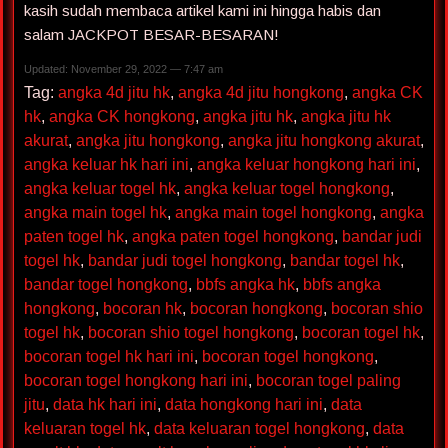
kasih sudah membaca artikel kami ini hingga habis dan
salam JACKPOT BESAR-BESARAN!
Updated: November 29, 2022 — 7:47 am
Tag:
angka 4d jitu hk
,
angka 4d jitu hongkong
,
angka CK
hk
,
angka CK hongkong
,
angka jitu hk
,
angka jitu hk
akurat
,
angka jitu hongkong
,
angka jitu hongkong akurat
,
angka keluar hk hari ini
,
angka keluar hongkong hari ini
,
angka keluar togel hk
,
angka keluar togel hongkong
,
angka main togel hk
,
angka main togel hongkong
,
angka
paten togel hk
,
angka paten togel hongkong
,
bandar judi
togel hk
,
bandar judi togel hongkong
,
bandar togel hk
,
bandar togel hongkong
,
bbfs angka hk
,
bbfs angka
hongkong
,
bocoran hk
,
bocoran hongkong
,
bocoran shio
togel hk
,
bocoran shio togel hongkong
,
bocoran togel hk
,
bocoran togel hk hari ini
,
bocoran togel hongkong
,
bocoran togel hongkong hari ini
,
bocoran togel paling
jitu
,
data hk hari ini
,
data hongkong hari ini
,
data
keluaran togel hk
,
data keluaran togel hongkong
,
data