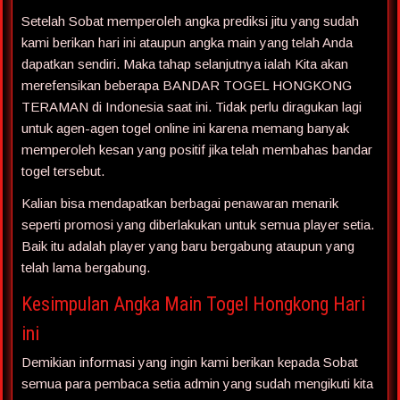
Setelah Sobat memperoleh angka prediksi jitu yang sudah
kami berikan hari ini ataupun angka main yang telah Anda
dapatkan sendiri. Maka tahap selanjutnya ialah Kita akan
merefensikan beberapa BANDAR TOGEL HONGKONG
TERAMAN di Indonesia saat ini. Tidak perlu diragukan lagi
untuk agen-agen togel online ini karena memang banyak
memperoleh kesan yang positif jika telah membahas bandar
togel tersebut.
Kalian bisa mendapatkan berbagai penawaran menarik
seperti promosi yang diberlakukan untuk semua player setia.
Baik itu adalah player yang baru bergabung ataupun yang
telah lama bergabung.
Kesimpulan Angka Main Togel Hongkong Hari
ini
Demikian informasi yang ingin kami berikan kepada Sobat
semua para pembaca setia admin yang sudah mengikuti kita