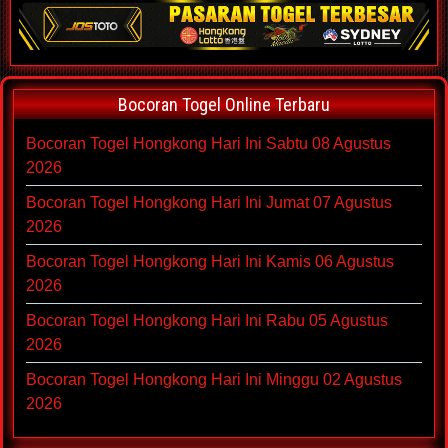
Bocoran Togel Online Terbaru
Bocoran Togel Hongkong Hari Ini Sabtu 08 Agustus
2026
Bocoran Togel Hongkong Hari Ini Jumat 07 Agustus
2026
Bocoran Togel Hongkong Hari Ini Kamis 06 Agustus
2026
Bocoran Togel Hongkong Hari Ini Rabu 05 Agustus
2026
Bocoran Togel Hongkong Hari Ini Minggu 02 Agustus
2026