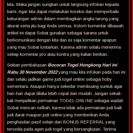
kita. Maka jangan sungkan untuk langsung infokan kepada
kami. Agar kita dapat melakukan koreksi dan memperbaiki
kekurangan admin dalam membagikan angka tarung yang
akurat serta jitu bagi Anda semua. Kolom komentar dibawah
artikel ini dapat Sobat gunakan sebagai sarana untuk
berkomunikasi dengan kita dan isi saja komentar apapun
yang mau Sobat lontarkan. Karena admin selalu menerima
setiap komentar pro atau kontra yang kalian berikan.
Sekian pembahasan
Bocoran Togel Hongkong Hari Ini
Rabu 30 November 2022
yang mau kita infokan pada hari ini
dan selalu jadikan game judi togel online sebagai hoby
sementara. Ataupun hanya sekedar membuang suntuk agar
hari-hari dapat dilalui lebih cepat dan mudah. Jangan sekali-
kali menjadikan permainan TOGEL ONLINE sebagai wadah
Sobat mencari nafkah, karena tidak ada permainan judi baik
judi darat maupun judi online yang memberikan Anda
penghasilan pasif selain dari BONUS REFERRAL yang
tersedia pada agen judi togel yang bersangkutan. Terima