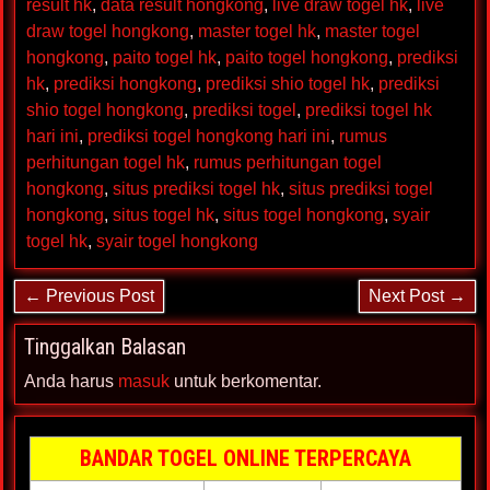
result hk
,
data result hongkong
,
live draw togel hk
,
live
draw togel hongkong
,
master togel hk
,
master togel
hongkong
,
paito togel hk
,
paito togel hongkong
,
prediksi
hk
,
prediksi hongkong
,
prediksi shio togel hk
,
prediksi
shio togel hongkong
,
prediksi togel
,
prediksi togel hk
hari ini
,
prediksi togel hongkong hari ini
,
rumus
perhitungan togel hk
,
rumus perhitungan togel
hongkong
,
situs prediksi togel hk
,
situs prediksi togel
hongkong
,
situs togel hk
,
situs togel hongkong
,
syair
togel hk
,
syair togel hongkong
← Previous Post
Next Post →
Tinggalkan Balasan
Anda harus
masuk
untuk berkomentar.
BANDAR TOGEL ONLINE TERPERCAYA