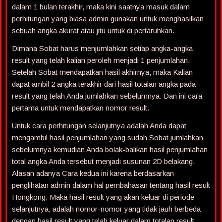
dalam 1 bulan terakhir, maka kini saatnya masuk dalam
perhitungan yang biasa admin gunakan untuk menghasilkan
sebuah angka akurat atau jitu untuk di pertaruhkan.
Dimana Sobat harus menjumlahkan setiap angka-angka
result yang telah kalian peroleh menjadi 1 penjumlahan.
Setelah Sobat mendapatkan hasil akhirnya, maka Kalian
dapat ambil 2 angka terakhir dari hasil totalan angka pada
result yang telah Anda jumlahkan sebelumnya. Dan ini cara
pertama untuk mendapatkan nomor result.
Untuk cara perhitungan selanjutnya adalah Anda dapat
mengambil hasil penjumlahan yang sudah Sobat jumlahkan
sebelumnya kemudian Anda bolak-balikan hasil penjumlahan
total angka Anda tersebut menjadi susunan 2D belakang.
Alasan adanya Cara kedua ini karena berdasarkan
penglihatan admin dalam hal pembahasan tentang hasil result
Hongkong. Maka hasil result yang akan keluar di periode
selanjutnya, adalah nomor-nomor yang tidak jauh berbeda
dengan hasil result yang telah keluar dalam totalan result