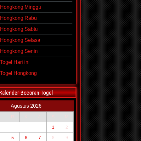
 Hongkong Minggu
 Hongkong Rabu
 Hongkong Sabtu
 Hongkong Selasa
 Hongkong Senin
Togel Hari ini
 Togel Hongkong
Kalender Bocoran Togel
Agustus 2026
S
R
K
J
S
M
1
2
4
5
6
7
8
9