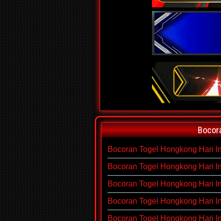
Bocora
Bocoran Togel Hongkong Hari In
Bocoran Togel Hongkong Hari In
Bocoran Togel Hongkong Hari I
Bocoran Togel Hongkong Hari I
Bocoran Togel Hongkong Hari I