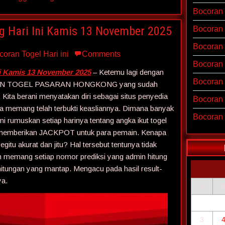
Bocoran
g Hari Ini Kamis 13 November 2025
Bocoran
Bocoran
coran Togel Hari ini
Comments
Bocoran
i Kamis 13 November 2025
– Ketemu lagi dengan
Bocoran
ORAN TOGEL PASARAN HONGKONG yang sudah
 Kita berani menyatakan diri sebagai situs penyedia
Bocoran 
rena memang telah terbukti keasliannya. Dimana banyak
Bocoran
mi rumuskan setiap harinya tentang angka ikut togel
 memberikan JACKPOT untuk para pemain. Kenapa
gitu akurat dan jitu? Hal tersebut tentunya tidak
n memang setiap nomor prediksi yang admin hitung
rhitungan yang mantap. Mengacu pada hasil result-
ya.
S
3