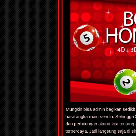
Mungkin bisa admin bagikan sedikit
hasil angka main sendiri. Sehingg
dan perhitungan akurat kita tentan
terpercaya. Jadi langsung saja di 