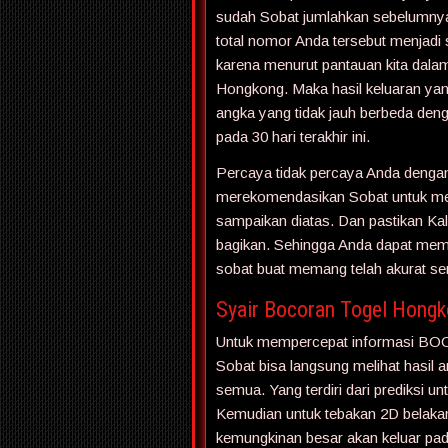
sudah Sobat jumlahkan sebelumnya
total nomor Anda tersebut menjadi 
karena menurut pantauan kita dala
Hongkong. Maka hasil keluaran yang
angka yang tidak jauh berbeda denga
pada 30 hari terakhir ini.
Percaya tidak percaya Anda dengan
merekomendasikan Sobat untuk me
sampaikan diatas. Dan pastikan Ka
bagikan. Sehingga Anda dapat mem
sobat buat memang telah akurat sert
Syair Bocoran Togel Hongk
Untuk mempercepat informasi B
Sobat bisa langsung melihat hasil a
semua. Yang terdiri dari prediks
Kemudian untuk tebakan 2D belaka
kemungkinan besar akan keluar pada