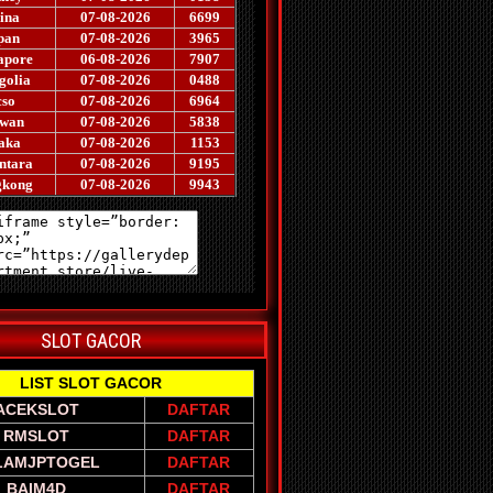
SLOT GACOR
LIST SLOT GACOR
ACEKSLOT
DAFTAR
RMSLOT
DAFTAR
LAMJPTOGEL
DAFTAR
BAIM4D
DAFTAR