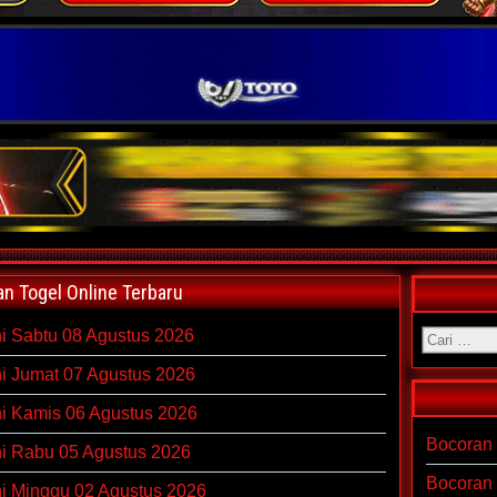
n Togel Online Terbaru
i Sabtu 08 Agustus 2026
i Jumat 07 Agustus 2026
ni Kamis 06 Agustus 2026
Bocoran
ni Rabu 05 Agustus 2026
Bocoran
ni Minggu 02 Agustus 2026