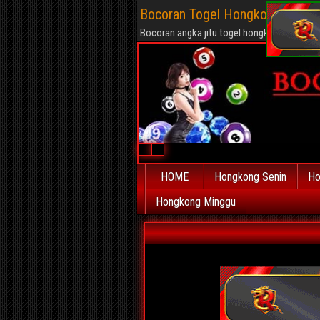
Bocoran Togel Hongkong AKUR
Bocoran angka jitu togel hongkong paling a
HOME
Hongkong Senin
Ho
Hongkong Minggu