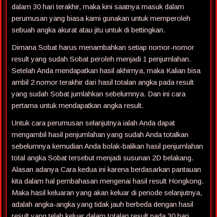
dalam 30 hari terakhir, maka kini saatnya masuk dalam
perumusan yang biasa kami gunakan untuk memperoleh
sebuah angka akurat atau jitu untuk di bettingkan.
Dimana Sobat harus menambahkan setiap nomor-nomor
result yang sudah Sobat peroleh menjadi 1 penjumlahan.
Setelah Anda mendapatkan hasil akhirnya, maka Kalian bisa
ambil 2 nomor terakhir dari hasil totalan angka pada result
yang sudah Sobat jumlahkan sebelumnya. Dan ini cara
pertama untuk mendapatkan angka result.
Untuk cara perumusan selanjutnya ialah Anda dapat
mengambil hasil penjumlahan yang sudah Anda totalkan
sebelumnya kemudian Anda bolak-balikan hasil penjumlahan
total angka Sobat tersebut menjadi susunan 2D belakang.
Alasan adanya Cara kedua ini karena berdasarkan pantauan
kita dalam hal pembahasan mengenai hasil result Hongkong.
Maka hasil keluaran yang akan keluar di periode selanjutnya,
adalah angka-angka yang tidak jauh berbeda dengan hasil
result yang telah keluar dalam totalan result pada 30 hari