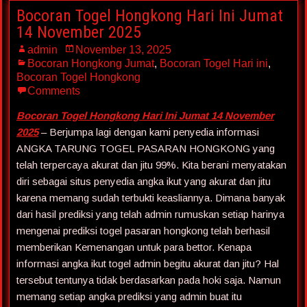
Bocoran Togel Hongkong Hari Ini Jumat
14 November 2025
admin
November 13, 2025
Bocoran Hongkong Jumat
,
Bocoran Togel Hari ini
,
Bocoran Togel Hongkong
Comments
Bocoran Togel Hongkong Hari Ini Jumat 14 November
2025
– Berjumpa lagi dengan kami penyedia informasi
ANGKA TARUNG TOGEL PASARAN HONGKONG yang
telah terpercaya akurat dan jitu 99%. Kita berani menyatakan
diri sebagai situs penyedia angka ikut yang akurat dan jitu
karena memang sudah terbukti keasliannya. Dimana banyak
dari hasil prediksi yang telah admin rumuskan setiap harinya
mengenai prediksi togel pasaran hongkong telah berhasil
memberikan Kemenangan untuk para bettor. Kenapa
informasi angka ikut togel admin begitu akurat dan jitu? Hal
tersebut tentunya tidak berdasarkan pada hoki saja. Namun
memang setiap angka prediksi yang admin buat itu