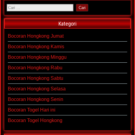
Kategori
Bocoran Hongkong Jumat
Bocoran Hongkong Kamis
Bocoran Hongkong Minggu
Bocoran Hongkong Rabu
Bocoran Hongkong Sabtu
Bocoran Hongkong Selasa
Bocoran Hongkong Senin
Bocoran Togel Hari ini
Bocoran Togel Hongkong