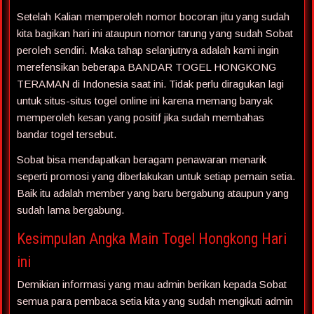
Setelah Kalian memperoleh nomor bocoran jitu yang sudah
kita bagikan hari ini ataupun nomor tarung yang sudah Sobat
peroleh sendiri. Maka tahap selanjutnya adalah kami ingin
merefensikan beberapa BANDAR TOGEL HONGKONG
TERAMAN di Indonesia saat ini. Tidak perlu diragukan lagi
untuk situs-situs togel online ini karena memang banyak
memperoleh kesan yang positif jika sudah membahas
bandar togel tersebut.
Sobat bisa mendapatkan beragam penawaran menarik
seperti promosi yang diberlakukan untuk setiap pemain setia.
Baik itu adalah member yang baru bergabung ataupun yang
sudah lama bergabung.
Kesimpulan Angka Main Togel Hongkong Hari
ini
Demikian informasi yang mau admin berikan kepada Sobat
semua para pembaca setia kita yang sudah mengikuti admin