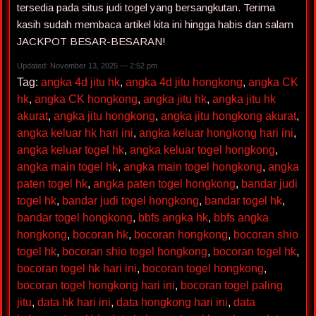
tersedia pada situs judi togel yang bersangkutan. Terima
kasih sudah membaca artikel kita ini hingga habis dan salam
JACKPOT BESAR-BESARAN!
Updated: November 13, 2025 — 2:52 pm
Tag:
angka 4d jitu hk
,
angka 4d jitu hongkong
,
angka CK
hk
,
angka CK hongkong
,
angka jitu hk
,
angka jitu hk
akurat
,
angka jitu hongkong
,
angka jitu hongkong akurat
,
angka keluar hk hari ini
,
angka keluar hongkong hari ini
,
angka keluar togel hk
,
angka keluar togel hongkong
,
angka main togel hk
,
angka main togel hongkong
,
angka
paten togel hk
,
angka paten togel hongkong
,
bandar judi
togel hk
,
bandar judi togel hongkong
,
bandar togel hk
,
bandar togel hongkong
,
bbfs angka hk
,
bbfs angka
hongkong
,
bocoran hk
,
bocoran hongkong
,
bocoran shio
togel hk
,
bocoran shio togel hongkong
,
bocoran togel hk
,
bocoran togel hk hari ini
,
bocoran togel hongkong
,
bocoran togel hongkong hari ini
,
bocoran togel paling
jitu
,
data hk hari ini
,
data hongkong hari ini
,
data