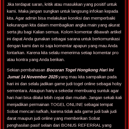
Jika terdapat saran, kritik atau masukkan yang positif untuk
kami. Maka jangan sungkan untuk langsung infokan kepada
kita. Agar admin bisa melakukan koreksi dan memperbaiki
kekurangan kita dalam membagikan angka main yang akurat
serta jitu bagi Kalian semua. Kolom komentar dibawah artikel
ini dapat Anda gunakan sebagai sarana untuk berkomunikasi
dengan kami dan isi saja komentar apapun yang mau Anda
lontarkan. Karena kita selalu menerima setiap komentar pro
atau kontra yang Anda berikan.
Sekian pembahasan
Bocoran Togel Hongkong Hari Ini
Jumat 14 November 2025
yang mau kita sampaikan pada
hari ini dan selalu jadikan game judi togel online sebagai hoby
sementara. Ataupun hanya sekedar membuang suntuk agar
hari-hari bisa dilalui lebih cepat dan mudah. Jangan sekali-kali
menjadikan permainan TOGEL ONLINE sebagai tempat
Sobat mencari nafkah, karena tidak ada game judi baik judi
darat maupun judi online yang memberikan Sobat
penghasilan pasif selain dari BONUS REFERRAL yang