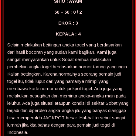
SHIO : AYAM
50 – 50 : 0 / 2
EKOR : 3
KEPALA : 4
Selain melakukan bettingan angka togel yang berdasarkan
dari hasil bocoran yang sudah kami bagikan. Kami juga
sangat menyarankan untuk Sobat semua melakukan
pembelian angka togel berdasarkan nomor tarung yang ingin
Kalian bettingkan. Karena normalnya seorang pemain judi
togel itu, tidak luput dari yang namanya mimpi yang
membawa kode nomor untuk jackpot togel. Ada juga yang
melakukan pesugihan dan meminta angka-angka main pada
leluhur. Ada juga situasi ataupun kondisi di sekitar Sobat yang
terjadi dan diperoleh angka-angka jitu yang banyak dianggap
bisa memperoleh JACKPOT besar. Hal-hal tersebut sangat
lumrah jika kita bahas dengan para pemain judi togel di
Indonesia.