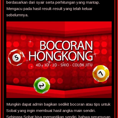
berdasarkan dari syair serta perhitungan yang mantap.
Mengacu pada hasil result-result yang telah keluar
sebelumnya.
Mungkin dapat admin bagikan sedikit bocoran atau tips untuk
Sobat yang ingin membuat hasil angka main sendiri.
Sehingga Sobat bisa memastikan sendiri, bahwa perumusan