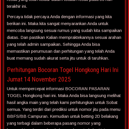
terakhir ini.
Percaya tidak percaya Anda dengan informasi yang kita
berikan ini. Maka kita sangat menyarankan Anda untuk
mencoba langsung sesuai rumus yang sudah kita sampaikan
diatas. Dan pastikan Kalian mempraktekannya sesuai arahan
yang telah admin sampaikan. Sehingga Anda bisa
memastikan perumusan dan perhitungan yang telah Anda
buat memang sudah akurat serta jitu untuk di taruhkan.
Perhitungan Bocoran Togel Hongkong Hari Ini
Jumat 14 November 2025
Untuk mempercepat informasi BOCORAN PASARAN
TOGEL Hongkong hari ini. Maka Anda bisa langsung melihat
hasil angka main yang telah kami perhitungkan untuk Sobat
semua. Yang terdiri dari prediksi untuk nomor jitu pada menu
BBFS/BB Campuran. Kemudian untuk betting 2D belakang
yang terbagi dalam beberapa pasang nomor yang