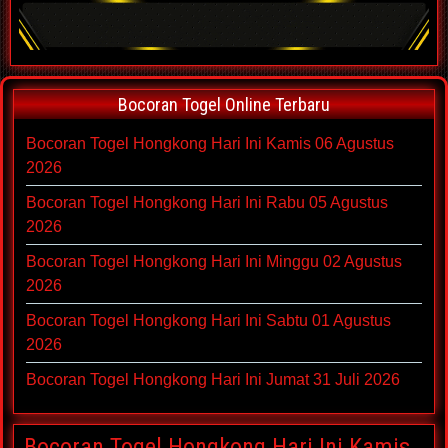
Bocoran Togel Online Terbaru
Bocoran Togel Hongkong Hari Ini Kamis 06 Agustus
2026
Bocoran Togel Hongkong Hari Ini Rabu 05 Agustus
2026
Bocoran Togel Hongkong Hari Ini Minggu 02 Agustus
2026
Bocoran Togel Hongkong Hari Ini Sabtu 01 Agustus
2026
Bocoran Togel Hongkong Hari Ini Jumat 31 Juli 2026
Bocoran Togel Hongkong Hari Ini Kamis