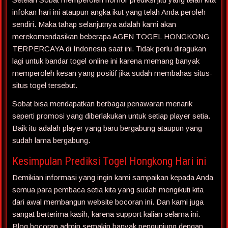
infokan hari ini ataupun angka ikut yang telah Anda peroleh
sendiri. Maka tahap selanjutnya adalah kami akan
merekomendasikan beberapa AGEN TOGEL HONGKONG
TERPERCAYA di Indonesia saat ini. Tidak perlu diragukan
lagi untuk bandar togel online ini karena memang banyak
memperoleh kesan yang positif jika sudah membahas situs-
situs togel tersebut.
Sobat bisa mendapatkan berbagai penawaran menarik
seperti promosi yang diberlakukan untuk setiap player setia.
Baik itu adalah player yang baru bergabung ataupun yang
sudah lama bergabung.
Kesimpulan Prediksi Togel Hongkong Hari ini
Demikian informasi yang ingin kami sampaikan kepada Anda
semua para pembaca setia kita yang sudah mengikuti kita
dari awal membangun website bocoran ini. Dan kami juga
sangat berterima kasih, karena support kalian selama ini.
Blog bocoran admin semakin banyak pengunjung dengan