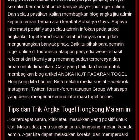
semakin bermanfaat untuk banyak player judi togel online.
Dan selalu pastikan Kalian membagikan blog angka jitu admin
kepada teman-teman atau kerabat Sobat ya Guys. Supaya
informasi positif yang selalu admin infokan pada artikel
angka ikut togel kami bisa di ketahui banyak orang dan
menguntungkan banyak pihak. Baik itu pihak para pemain
togel online di Indonesia ataupun penyedia website hasil
refeensi dari kami yang memang sudah terpercaya dan
aman untuk dimainkan. Cara yang baik dan benar untuk
membagikan blog artikel ANGKA IKUT PASARAN TOGEL
Hongkong kita hari ini. Bisa melalui media sosial Facebook,
Instagram, Twitter, forum-forum ataupun Group Whatsapp
yang berisi mengenai semua informasi togel online.
Tips dan Trik Angka Togel Hongkong Malam ini
Jika terdapat saran, kritik atau masukkan yang positif untuk
kita. Maka tidak perlu sungkan untuk langsung infokan kepada
admin. Agar kita dapat melakukan koreksi dan memperbaiki