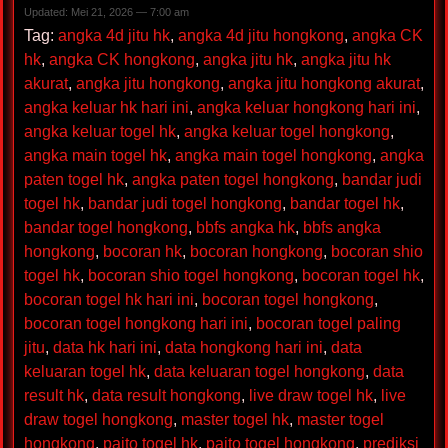
Updated: Mei 21, 2026 — 7:00 am
Tag:
angka 4d jitu hk
,
angka 4d jitu hongkong
,
angka CK
hk
,
angka CK hongkong
,
angka jitu hk
,
angka jitu hk
akurat
,
angka jitu hongkong
,
angka jitu hongkong akurat
,
angka keluar hk hari ini
,
angka keluar hongkong hari ini
,
angka keluar togel hk
,
angka keluar togel hongkong
,
angka main togel hk
,
angka main togel hongkong
,
angka
paten togel hk
,
angka paten togel hongkong
,
bandar judi
togel hk
,
bandar judi togel hongkong
,
bandar togel hk
,
bandar togel hongkong
,
bbfs angka hk
,
bbfs angka
hongkong
,
bocoran hk
,
bocoran hongkong
,
bocoran shio
togel hk
,
bocoran shio togel hongkong
,
bocoran togel hk
,
bocoran togel hk hari ini
,
bocoran togel hongkong
,
bocoran togel hongkong hari ini
,
bocoran togel paling
jitu
,
data hk hari ini
,
data hongkong hari ini
,
data
keluaran togel hk
,
data keluaran togel hongkong
,
data
result hk
,
data result hongkong
,
live draw togel hk
,
live
draw togel hongkong
,
master togel hk
,
master togel
hongkong
,
paito togel hk
,
paito togel hongkong
,
prediksi