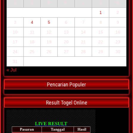
S
S
R
K
J
S
M
1
2
3
4
5
6
7
8
9
10
11
12
13
14
15
16
17
18
19
20
21
22
23
24
25
26
27
28
29
30
31
« Jul
Pencarian Populer
Result Togel Online