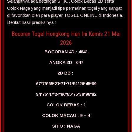
Selanjutnya ada bettingan SHIO, Colok Bebas 2D serta
Colok Naga yang menjadi tipe permainan togel yang sangat
di favoritkan oleh para player TOGEL ONLINE di Indonesia.
Berikut hasil prediksinya :
Bocoran Togel Hongkong Hari Ini Kamis 21 Mei
2026
BOCORAN 4D : 4841
ANGKA 3D : 647
2D BB :
67*79*65*21*71*71*51*26*45*89
94*76*47*24*86*85*75*38*98*82
COLOK BEBAS : 1
COLOK MACAU : 9 – 4
SHIO : NAGA