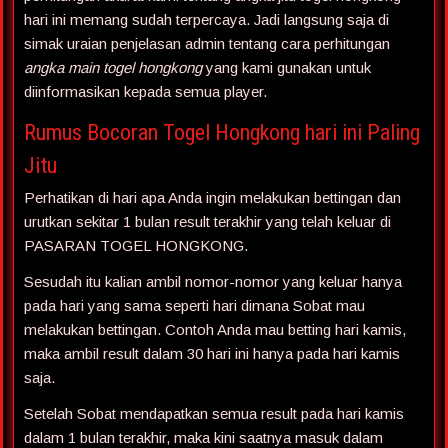
hari ini memang sudah terpercaya. Jadi langsung saja di
simak uraian penjelasan admin tentang cara perhitungan
angka main togel hongkong
yang kami gunakan untuk
diinformasikan kepada semua player.
Rumus Bocoran Togel Hongkong hari ini Paling
Jitu
Perhatikan di hari apa Anda ingin melakukan bettingan dan
urutkan sekitar 1 bulan result terakhir yang telah keluar di
PASARAN TOGEL HONGKONG.
Sesudah itu kalian ambil nomor-nomor yang keluar hanya
pada hari yang sama seperti hari dimana Sobat mau
melakukan bettingan. Contoh Anda mau betting hari kamis,
maka ambil result dalam 30 hari ini hanya pada hari kamis
saja.
Setelah Sobat mendapatkan semua result pada hari kamis
dalam 1 bulan terakhir, maka kini saatnya masuk dalam