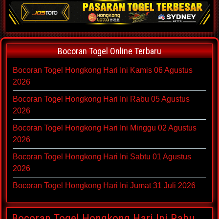
Bocoran Togel Online Terbaru
Bocoran Togel Hongkong Hari Ini Kamis 06 Agustus
2026
Bocoran Togel Hongkong Hari Ini Rabu 05 Agustus
2026
Bocoran Togel Hongkong Hari Ini Minggu 02 Agustus
2026
Bocoran Togel Hongkong Hari Ini Sabtu 01 Agustus
2026
Bocoran Togel Hongkong Hari Ini Jumat 31 Juli 2026
Bocoran Togel Hongkong Hari Ini Rabu