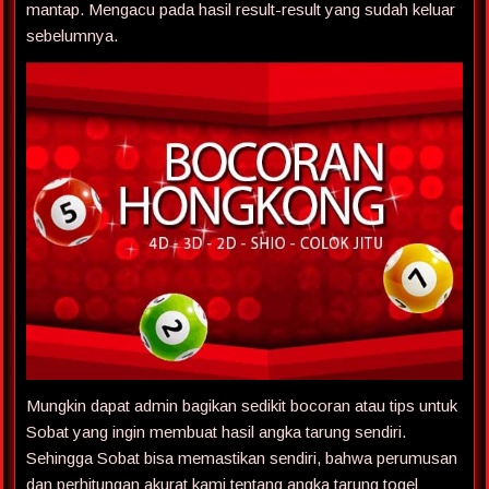
mantap. Mengacu pada hasil result-result yang sudah keluar
sebelumnya.
Mungkin dapat admin bagikan sedikit bocoran atau tips untuk
Sobat yang ingin membuat hasil angka tarung sendiri.
Sehingga Sobat bisa memastikan sendiri, bahwa perumusan
dan perhitungan akurat kami tentang angka tarung togel