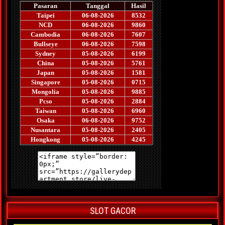
SLOT GACOR