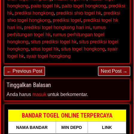
hongkong
,
paito togel hk
,
paito togel hongkong
,
prediksi
hk
,
prediksi hongkong
,
prediksi shio togel hk
,
prediksi
shio togel hongkong
,
prediksi togel
,
prediksi togel hk
hari ini
,
prediksi togel hongkong hari ini
,
rumus
perhitungan togel hk
,
rumus perhitungan togel
hongkong
,
situs prediksi togel hk
,
situs prediksi togel
hongkong
,
situs togel hk
,
situs togel hongkong
,
syair
togel hk
,
syair togel hongkong
← Previous Post
Next Post →
Tinggalkan Balasan
Anda harus
masuk
untuk berkomentar.
BANDAR TOGEL ONLINE TERPERCAYA
NAMA BANDAR
MIN DEPO
LINK