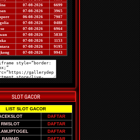
SLOT GACOR
LIST SLOT GACOR
ACEKSLOT
DAFTAR
RMSLOT
DAFTAR
LAMJPTOGEL
DAFTAR
BAIM4D
DAFTAR