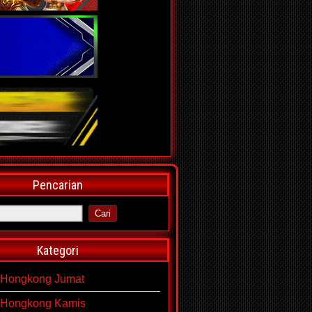
Pencarian
Kategori
 Hongkong Jumat
 Hongkong Kamis