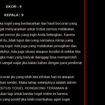
EKOR : 9
KEPALA : 9
 togel yang berdasarkan dari hasil bocoran yang
angat menyarankan untuk Sobat semua melakukan
n nomor jitu yang ingin Anda bettingkan. Karena
l itu, tidak luput dari yang namanya mimpi yang
 togel. Ada juga yang melakukan pesugihan dan
uhur. Ada juga situasi ataupun kondisi di sekitar kita
angka main yang banyak dianggap bisa memperoleh
 sangat wajar jika kalian bahas dengan para penikmat
an jitu yang telah kita infokan hari ini ataupun
kan sendiri. Maka tahap selanjutnya adalah admin
apa SITUS TOGEL HONGKONG TERAMAN di
ukan lagi untuk bandar togel online ini karena
ang positif jika telah membahas agen togel