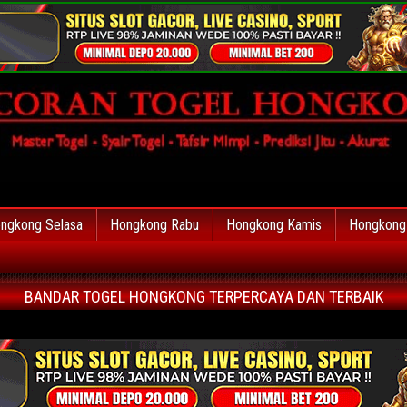
AT
kurat | prediksi situs agen bandar togel hongkong terpercaya | nomor main hon
ngkong Selasa
Hongkong Rabu
Hongkong Kamis
Hongkong
BANDAR TOGEL HONGKONG TERPERCAYA DAN TERBAIK