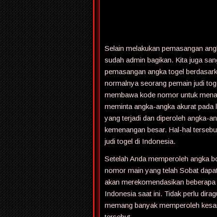
Selain melakukan pemasangan angka
sudah admin bagikan. Kita juga s
pemasangan angka togel berdasarka
normalnya seorang pemain judi toge
membawa kode nomor untuk menang
meminta angka-angka akurat pada lel
yang terjadi dan diperoleh angka-
kemenangan besar. Hal-hal tersebut
judi togel di Indonesia.
Setelah Anda memperoleh angka bocor
nomor main yang telah Sobat dapat
akan merekomendasikan beber
Indonesia saat ini. Tidak perlu dirag
memang banyak memperoleh kesan y
tersebut.