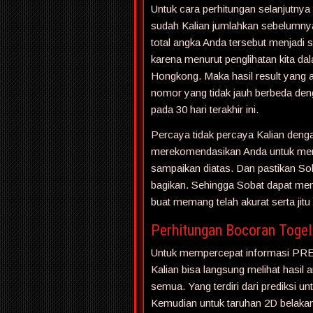
Untuk cara perhitungan selanjutnya
sudah Kalian jumlahkan sebelumnya
total angka Anda tersebut menjadi 
karena menurut penglihatan kita da
Hongkong. Maka hasil result yang a
nomor yang tidak jauh berbeda denga
pada 30 hari terakhir ini.
Percaya tidak percaya Kalian dengan
merekomendasikan Anda untuk men
sampaikan diatas. Dan pastikan S
bagikan. Sehingga Sobat dapat me
buat memang telah akurat serta jitu
Perhitungan Bocoran Togel
Untuk mempercepat informasi PR
Kalian bisa langsung melihat hasil
semua. Yang terdiri dari prediks
Kemudian untuk taruhan 2D belaka