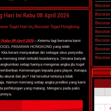
Bocoran
 Hari Ini Rabu 08 April 2026
Bocoran
Bocoran
oran Togel Hari ini
,
Bocoran Togel Hongkong
Bocoran
Bocoran
 Rabu 08 April 2026
– Ketemu lagi bersama kami
T TOGEL PASARAN HONGKONG yang telah
Bocoran 
 Kita berani menyatakan diri sebagai situs penyedia
Bocoran
rena memang telah terbukti keasliannya. Dimana banyak
a rangkumkan setiap harinya mengenai angka jitu togel
emberikan Kemenangan kepada para player. Kenapa
tu akurat dan jitu? Hal tersebut tentunya tidak
aja. Namun memang setiap angka prediksi yang kami
serta perhitungan yang matang. Mengacu pada paito
S
elumnya.
3