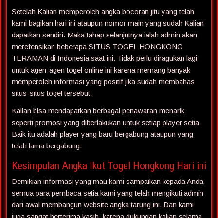
Setelah Kalian memperoleh angka bocoran jitu yang telah
kami bagikan hari ini ataupun nomor main yang sudah Kalian
dapatkan sendiri. Maka tahap selanjutnya ialah admin akan
merefensikan beberapa SITUS TOGEL HONGKONG
TERAMAN di Indonesia saat ini. Tidak perlu diragukan lagi
untuk agen-agen togel online ini karena memang banyak
memperoleh informasi yang positif jika sudah membahas
situs-situs togel tersebut.
Kalian bisa mendapatkan berbagai penawaran menarik
seperti promosi yang diberlakukan untuk setiap player setia.
Baik itu adalah player yang baru bergabung ataupun yang
telah lama bergabung.
Kesimpulan Angka Ikut Togel Hongkong Hari ini
Demikian informasi yang mau kami sampaikan kepada Anda
semua para pembaca setia kami yang telah mengikuti admin
dari awal membangun website angka tarung ini. Dan kami
juga sangat berterima kasih, karena dukungan kalian selama