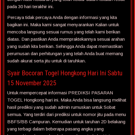
pada 30 hari terakhir ini.
Percaya tidak percaya Anda dengan informasi yang kita
bagikan ini. Maka kami sangat menyarankan Kalian untuk
mencoba langsung sesuai rumus yang telah kami berikan
diatas. Dan pastikan Anda mempraktekannya sesuai arahan
yang sudah kita berikan. Sehingga Anda dapat memastikan
perumusan dan perhitungan yang telah Anda buat memang
sudah akurat serta jitu untuk di taruhkan.
Syair Bocoran Togel Hongkong Hari Ini Sabtu
15 November 2025
Untuk mempercepat informasi PREDIKSI PASARAN
TOGEL Hongkong hari ini. Maka Anda bisa langsung melihat
hasil prediksi yang sudah admin rumuskan untuk Sobat
semua. Yang terdiri dari prediksi untuk nomor jitu pada menu
BBFS/BB Campuran. Kemudian untuk taruhan 2D belakang
yang terbagi dalam beberapa pasang angka yang