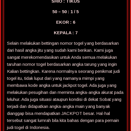
SHIO : TIKUS
50 – 50 : 1 / 5
EKOR : 6
KEPALA : 7
Selain melakukan bettingan nomor togel yang berdasarkan
dari hasil angka jitu yang sudah kami berikan. Kami juga
sangat merekomendasikan untuk Anda semua melakukan
taruhan nomor togel berdasarkan angka tarung yang ingin
Kalian bettingkan. Karena normalnya seorang penikmat judi
togel itu, tidak luput dari yang namanya mimpi yang
membawa kode angka untuk jackpot togel. Ada juga yang
melakukan pesugihan dan meminta angka-angka akurat pada
leluhur. Ada juga situasi ataupun kondisi di dekat Sobat yang
terjadi dan didapatkan angka-angka main yang banyak
dianggap bisa mendapatkan JACKPOT besar. Hal-hal
tersebut sangat lumrah bila kita bahas dengan para pemain
judi togel di Indonesia.