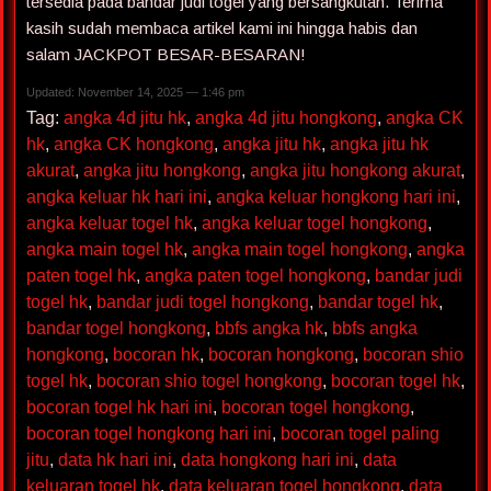
tersedia pada bandar judi togel yang bersangkutan. Terima
kasih sudah membaca artikel kami ini hingga habis dan
salam JACKPOT BESAR-BESARAN!
Updated: November 14, 2025 — 1:46 pm
Tag:
angka 4d jitu hk
,
angka 4d jitu hongkong
,
angka CK
hk
,
angka CK hongkong
,
angka jitu hk
,
angka jitu hk
akurat
,
angka jitu hongkong
,
angka jitu hongkong akurat
,
angka keluar hk hari ini
,
angka keluar hongkong hari ini
,
angka keluar togel hk
,
angka keluar togel hongkong
,
angka main togel hk
,
angka main togel hongkong
,
angka
paten togel hk
,
angka paten togel hongkong
,
bandar judi
togel hk
,
bandar judi togel hongkong
,
bandar togel hk
,
bandar togel hongkong
,
bbfs angka hk
,
bbfs angka
hongkong
,
bocoran hk
,
bocoran hongkong
,
bocoran shio
togel hk
,
bocoran shio togel hongkong
,
bocoran togel hk
,
bocoran togel hk hari ini
,
bocoran togel hongkong
,
bocoran togel hongkong hari ini
,
bocoran togel paling
jitu
,
data hk hari ini
,
data hongkong hari ini
,
data
keluaran togel hk
,
data keluaran togel hongkong
,
data