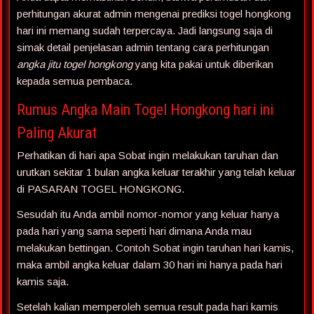
perhitungan akurat admin mengenai prediksi togel hongkong
hari ini memang sudah terpercaya. Jadi langsung saja di
simak detail penjelasan admin tentang cara perhitungan
angka jitu togel hongkong
yang kita pakai untuk diberikan
kepada semua pembaca.
Rumus Angka Main Togel Hongkong hari ini
Paling Akurat
Perhatikan di hari apa Sobat ingin melakukan taruhan dan
urutkan sekitar 1 bulan angka keluar terakhir yang telah keluar
di PASARAN TOGEL HONGKONG.
Sesudah itu Anda ambil nomor-nomor yang keluar hanya
pada hari yang sama seperti hari dimana Anda mau
melakukan bettingan. Contoh Sobat ingin taruhan hari kamis,
maka ambil angka keluar dalam 30 hari ini hanya pada hari
kamis saja.
Setelah kalian memperoleh semua result pada hari kamis