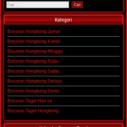
Kategori
Bocoran Hongkong Jumat
Bocoran Hongkong Kamis
Bocoran Hongkong Minggu
Bocoran Hongkong Rabu
Bocoran Hongkong Sabtu
Bocoran Hongkong Selasa
Bocoran Hongkong Senin
Bocoran Togel Hari ini
Bocoran Togel Hongkong