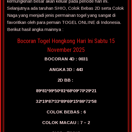
kemungkinan besar akan keluar pada periode hari ini.
Selanjutnya ada taruhan SHIO, Colok Bebas 2D serta Colok
Naga yang menjadi jenis permainan togel yang sangat di
favoritkan oleh para pemain TOGEL ONLINE di Indonesia.
Berikut hasil angka mainnya :
Bocoran Togel Hongkong Hari Ini Sabtu 15
November 2025
BOCORAN 4D : 0031
ANGKA 3D : 443
2D BB :
89*81*99*50*81*68*09*70*29*21
32*19*87*33*89*69*15*86*71*58
COLOK BEBAS : 6
COLOK MACAU : 7 – 2