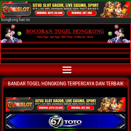
Bocoran Togel Hongkong AKURAT
Bocoran angka jitu togel hongkong paling akurat | prediksi situs agen
bandar togel hongkong terpercaya | nomor main hongkong | data keluaran
hongkong hari ini
BANDAR TOGEL HONGKONG TERPERCAYA DAN TERBAIK