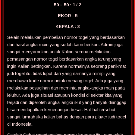
50 – 50 : 1 / 2
EKOR : 5
KEPALA : 3
Selain melakukan pembelian nomor togel yang berdasarkan
dari hasil angka main yang sudah kami berikan. Admin juga
sangat menyarankan untuk Kalian semua melakukan
pemasangan nomor togel berdasarkan angka tarung yang
ingin Kalian bettingkan. Karena normalnya seorang penikmat
judi togel itu, tidak luput dari yang namanya mimpi yang
membawa kode nomor untuk menang togel. Ada juga yang
melakukan pesugihan dan meminta angka-angka main pada
leluhur. Ada juga situasi ataupun kondisi di sekitar kita yang
terjadi dan diperoleh angka-angka ikut yang banyak dianggap
bisa mendapatkan kemenangan besar. Hal-hal tersebut
sangat lumrah jika kalian bahas dengan para player judi togel
di Indonesia.
Setelah Sobat mendapatkan nomor bocoran jitu yang telah