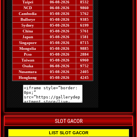
SLOT GACOR
LIST SLOT GACOR