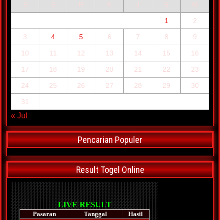
S
S
R
K
J
S
M
1
2
3
4
5
6
7
8
9
10
11
12
13
14
15
16
17
18
19
20
21
22
23
24
25
26
27
28
29
30
31
« Jul
Pencarian Populer
Result Togel Online