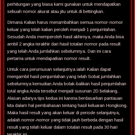
perhitungan yang biasa kami gunakan untuk mendapatkan
sebuah nomor akurat atau jitu untuk di bettingkan.
Dimana Kalian harus menambahkan semua nomor-nomor
keluar yang telah kalian peroleh menjadi 1 penjumlahan.
Sesudah Anda memperoleh hasil akhirnya, maka Anda bisa
ambil 2 angka terakhir dari hasil totalan nomor pada result
yang telah Anda jumlahkan sebelumnya. Dan ini cara
pertama untuk mendapatkan nomor result.
Untuk cara perumusan selanjutnya ialah Kalian dapat
mengambil hasil penjumlahan yang telah Sobat jumlahkan
sebelumnya kemudian Anda bolak-balikan hasil penjumlahan
total angka Anda tersebut menjadi susunan 2D belakang.
Alasan adanya tips kedua ini karena berdasarkan pantauan
kita dalam hal pembahasan tentang hasil keluaran Hongkong.
Maka hasil result yang akan keluar di periode selanjutnya,
adalah nomor-nomor yang tidak jauh berbeda dengan hasil
result yang telah keluar dalam totalan result pada 30 hari
terakhir ini.