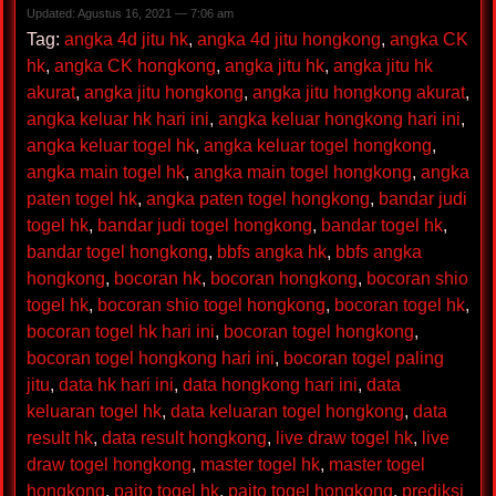
Updated: Agustus 16, 2021 — 7:06 am
Tag:
angka 4d jitu hk
,
angka 4d jitu hongkong
,
angka CK
hk
,
angka CK hongkong
,
angka jitu hk
,
angka jitu hk
akurat
,
angka jitu hongkong
,
angka jitu hongkong akurat
,
angka keluar hk hari ini
,
angka keluar hongkong hari ini
,
angka keluar togel hk
,
angka keluar togel hongkong
,
angka main togel hk
,
angka main togel hongkong
,
angka
paten togel hk
,
angka paten togel hongkong
,
bandar judi
togel hk
,
bandar judi togel hongkong
,
bandar togel hk
,
bandar togel hongkong
,
bbfs angka hk
,
bbfs angka
hongkong
,
bocoran hk
,
bocoran hongkong
,
bocoran shio
togel hk
,
bocoran shio togel hongkong
,
bocoran togel hk
,
bocoran togel hk hari ini
,
bocoran togel hongkong
,
bocoran togel hongkong hari ini
,
bocoran togel paling
jitu
,
data hk hari ini
,
data hongkong hari ini
,
data
keluaran togel hk
,
data keluaran togel hongkong
,
data
result hk
,
data result hongkong
,
live draw togel hk
,
live
draw togel hongkong
,
master togel hk
,
master togel
hongkong
,
paito togel hk
,
paito togel hongkong
,
prediksi