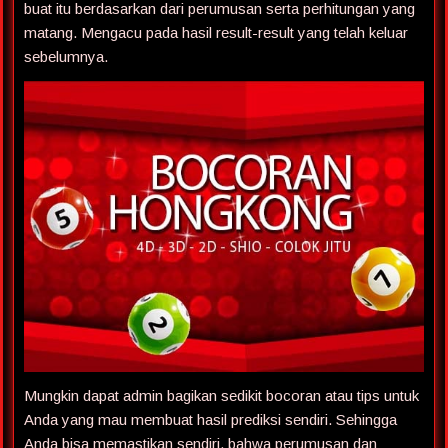
buat itu berdasarkan dari perumusan serta perhitungan yang
matang. Mengacu pada hasil result-result yang telah keluar
sebelumnya.
Mungkin dapat admin bagikan sedikit bocoran atau tips untuk
Anda yang mau membuat hasil prediksi sendiri. Sehingga
Anda bisa memastikan sendiri, bahwa perumusan dan