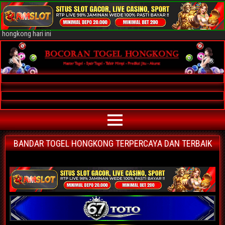
Bocoran Togel Hongkong AKURAT
Bocoran angka jitu togel hongkong paling akurat | prediksi situs agen
bandar togel hongkong terpercaya | nomor main hongkong | data keluaran
hongkong hari ini
BANDAR TOGEL HONGKONG TERPERCAYA DAN TERBAIK