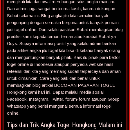
mengikuti kita dari awal membangun situs angka main ini.
Dan admin juga sangat berterima kasih, karena dukungan
Sobat selama ini. Blog angka jitu kita semakin banyak
pengunjung dengan semakin berguna untuk banyak pemain
judi togel online. Dan selalu pastikan Sobat membagikan blog
prediksi kami kepada teman-teman atau kerabat Sobat ya
Guys. Supaya informasi positif yang selalu admin berikan
pada artikel angka jitu togel kita bisa di ketahui banyak orang
dan menguntungkan banyak pihak. Baik itu pihak para bettor
togel online di Indonesia ataupun penyedia website hasil
refeensi dari kita yang memang sudah terpercaya dan aman
untuk dimainkan. Cara yang baik dan benar untuk
membagikan blog artikel BOCORAN PASARAN TOGEL
Hongkong kami hari ini. Dapat melalui media sosial
Facebook, Instagram, Twitter, forum-forum ataupun Group
Whatsapp yang berisi mengenai semua informasi togel
online.
Tips dan Trik Angka Togel Hongkong Malam ini