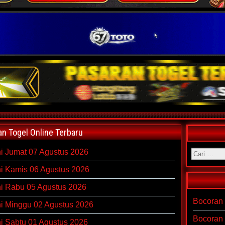
n Togel Online Terbaru
i Jumat 07 Agustus 2026
ni Kamis 06 Agustus 2026
ni Rabu 05 Agustus 2026
Bocoran
ni Minggu 02 Agustus 2026
Bocoran
i Sabtu 01 Agustus 2026