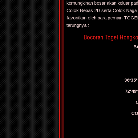
kemungkinan besar akan keluar pada
Colok Bebas 2D serta Colok Naga y
favoritkan oleh para pemain TOGEL
tarungnya :
Bocoran Togel Hongko
B
36*35*
72*49*
CO