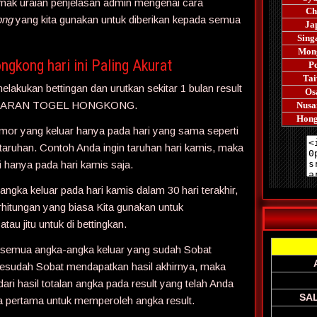
simak uraian penjelasan admin mengenai cara
ong
yang kita gunakan untuk diberikan kepada semua
gkong hari ini Paling Akurat
melakukan bettingan dan urutkan sekitar 1 bulan result
da PASARAN TOGEL HONGKONG.
or yang keluar hanya pada hari yang sama seperti
taruhan. Contoh Anda ingin taruhan hari kamis, maka
i hanya pada hari kamis saja.
gka keluar pada hari kamis dalam 30 hari terakhir,
hitungan yang biasa Kita gunakan untuk
au jitu untuk di bettingkan.
semua angka-angka keluar yang sudah Sobat
Sesudah Sobat mendapatkan hasil akhirnya, maka
ari hasil totalan angka pada result yang telah Anda
SA
a pertama untuk memperoleh angka result.