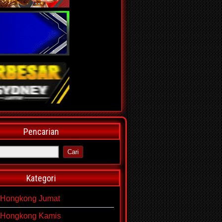
Pencarian
Kategori
 Hongkong Jumat
 Hongkong Kamis