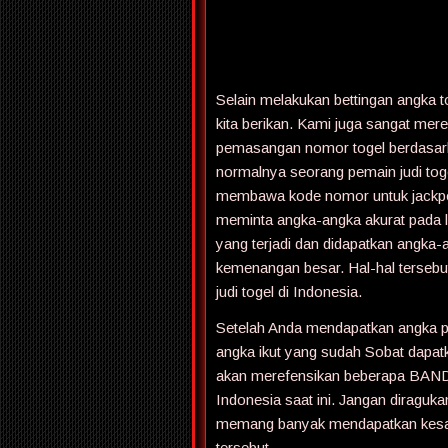
Selain melakukan bettingan angka t
kita berikan. Kami juga sangat m
pemasangan nomor togel berdasarka
normalnya seorang pemain judi toge
membawa kode nomor untuk jackpot
meminta angka-angka akurat pada lel
yang terjadi dan didapatkan angka
kemenangan besar. Hal-hal tersebut
judi togel di Indonesia.
Setelah Anda mendapatkan angka pred
angka ikut yang sudah Sobat dapatk
akan merefensikan beberapa 
Indonesia saat ini. Jangan diragukan
memang banyak mendapatkan kesan 
tersebut.