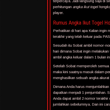
terpercaya. Jadi langsung saja di 
perhitungan
angka ikut togel hongk
player.
Rumus Angka Ikut Togel Hon
Perhatikan di hari apa Kalian ingin 
terakhir yang telah keluar pa
Sesudah itu Sobat ambil nomor-nom
hari dimana Sobat ingin melakukan 
ambil angka keluar dalam 1 bulan in
Setelah Sobat memperoleh semua an
maka kini saatnya masuk dalam per
menghasilkan sebuah angka akurat at
Dimana Anda harus menjumlahkan 
dapatkan menjadi 1 penjumlahan. 
Anda dapat ambil 2 nomor terakhir d
jumlahkan sebelumnya. Dan ini car