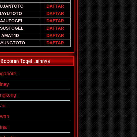
UJANTOTO
DAFTAR
BAYUTOTO
DAFTAR
AJUTOGEL
DAFTAR
SUSTOGEL
DAFTAR
AMAT4D
DAFTAR
AYUNGTOTO
DAFTAR
Bocoran Togel Lainnya
ngapore
dney
ongkong
cau
iwan
ina