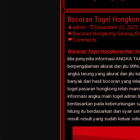
Bocoran Togel Hongkong
admin
Desember 22, 2025
Bocoran Hongkong Selasa
,
Bo
Comments
Bocoran Togel Hongkong Hari In
kita penyedia informasi ANGK
berpengalaman akurat dan jitu 99%.
angka tarung yang akurat dan jitu 
banyak dari hasil bocoran yang tel
togel pasaran hongkong telah ma
informasi angka main togel admin be
berdasarkan pada keberuntungan s
hitung itu berdasarkan dari syair 
result-result yang sudah keluar se