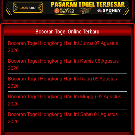
Bocoran Togel Online Terbaru
Bocoran Togel Hongkong Hari Ini Jumat 07 Agustus
2026
Bocoran Togel Hongkong Hari Ini Kamis 06 Agustus
2026
Bocoran Togel Hongkong Hari Ini Rabu 05 Agustus
2026
Bocoran Togel Hongkong Hari Ini Minggu 02 Agustus
2026
Bocoran Togel Hongkong Hari Ini Sabtu 01 Agustus
2026