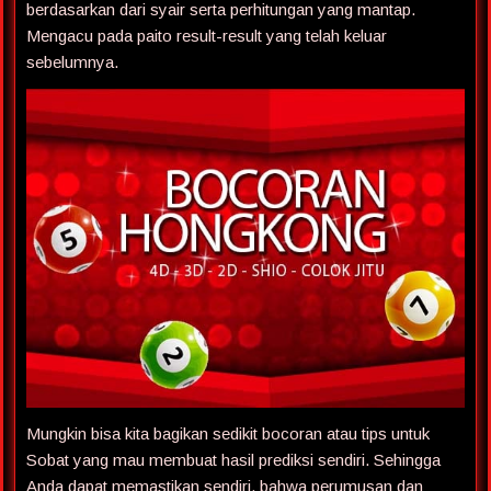
berdasarkan dari syair serta perhitungan yang mantap.
Mengacu pada paito result-result yang telah keluar
sebelumnya.
Mungkin bisa kita bagikan sedikit bocoran atau tips untuk
Sobat yang mau membuat hasil prediksi sendiri. Sehingga
Anda dapat memastikan sendiri, bahwa perumusan dan