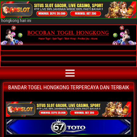
Bocoran Togel Hongkong AKURAT
Bocoran angka jitu togel hongkong paling akurat | prediksi situs agen
bandar togel hongkong terpercaya | nomor main hongkong | data keluaran
hongkong hari ini
BANDAR TOGEL HONGKONG TERPERCAYA DAN TERBAIK