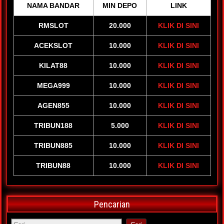
NAMA BANDAR
MIN DEPO
LINK
RMSLOT
20.000
KLIK DI SINI
ACEKSLOT
10.000
KLIK DI SINI
KILAT88
10.000
KLIK DI SINI
MEGA999
10.000
KLIK DI SINI
AGEN855
10.000
KLIK DI SINI
TRIBUN188
5.000
KLIK DI SINI
TRIBUN885
10.000
KLIK DI SINI
TRIBUN88
10.000
KLIK DI SINI
Pencarian