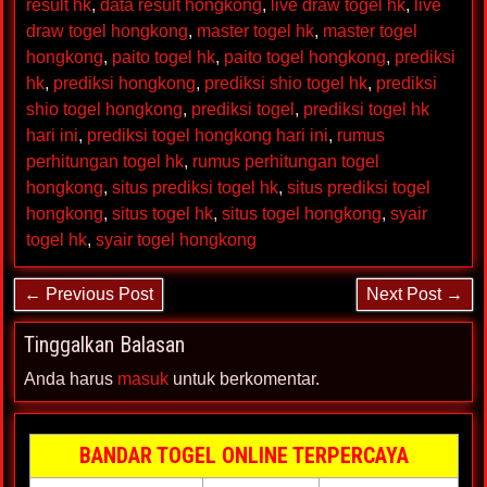
result hk
,
data result hongkong
,
live draw togel hk
,
live
draw togel hongkong
,
master togel hk
,
master togel
hongkong
,
paito togel hk
,
paito togel hongkong
,
prediksi
hk
,
prediksi hongkong
,
prediksi shio togel hk
,
prediksi
shio togel hongkong
,
prediksi togel
,
prediksi togel hk
hari ini
,
prediksi togel hongkong hari ini
,
rumus
perhitungan togel hk
,
rumus perhitungan togel
hongkong
,
situs prediksi togel hk
,
situs prediksi togel
hongkong
,
situs togel hk
,
situs togel hongkong
,
syair
togel hk
,
syair togel hongkong
← Previous Post
Next Post →
Tinggalkan Balasan
Anda harus
masuk
untuk berkomentar.
BANDAR TOGEL ONLINE TERPERCAYA